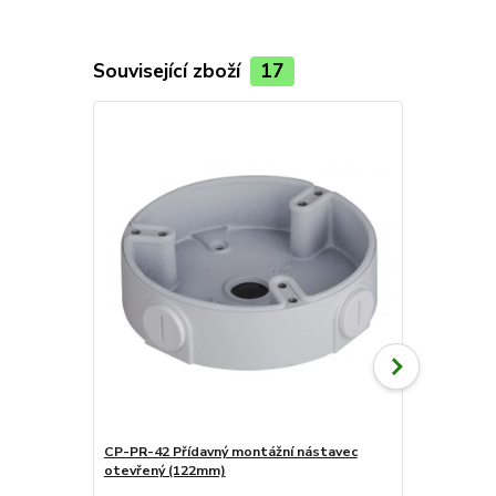
Související zboží
17
CP-PR-42 Přídavný montážní nástavec
CP-PR-62 Dr
otevřený (122mm)