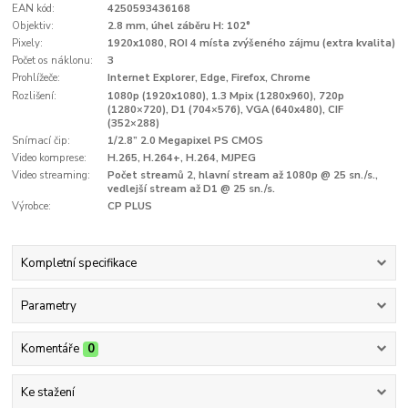
EAN kód:
4250593436168
Objektiv:
2.8 mm, úhel záběru H: 102°
Pixely:
1920x1080, ROI 4 místa zvýšeného zájmu (extra kvalita)
Počet os náklonu:
3
Prohlížeče:
Internet Explorer, Edge, Firefox, Chrome
Rozlišení:
1080p (1920x1080), 1.3 Mpix (1280x960), 720p
(1280×720), D1 (704×576), VGA (640x480), CIF
(352×288)
Snímací čip:
1/2.8” 2.0 Megapixel PS CMOS
Video komprese:
H.265, H.264+, H.264, MJPEG
Video streaming:
Počet streamů 2, hlavní stream až 1080p @ 25 sn./s.,
vedlejší stream až D1 @ 25 sn./s.
Výrobce:
CP PLUS
Kompletní specifikace
Parametry
Komentáře
0
Ke stažení