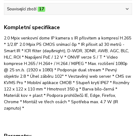
Související zboží
17
Kompletní specifikace
2.0 Mpix venkovní dome IP kamera s IR přísvitem a kompresí H.265
* 1/2.8" 2.0 Mpix PS CMOS snímací čip * IR přísvit až 30 metrů -
Smart IR * ICR filter (day&night), D-WDR, 3DNR, AWB, AGC, BLC,
HLC, ROI * Napájení PoE / 12 V * ONVIF verze S / T * Video
komprese H.265 / H.264+ / H.264 / MJPEG * Max. rozlišení 1080p
@ 25 sn./s. (1920 x 1080) * Podporuje dual stream * Pevný
objektiv 2.8 * Úhel záběru 102° * Vestavěný web server * CMS sw
KVMS Pro * Mobilní aplikace CMOB * Stupeň krytí IP67 * Rozměry
122 x 122 x 110 mm * Hmotnost 350 g * Barva bílo-černá *
Materiál kov + plast * Podpora prohlížečů IE, Edge, Firefox,
Chrome * Montáž ve třech osách * Spotřeba max. 4.7 W (IR
zapnuto) *