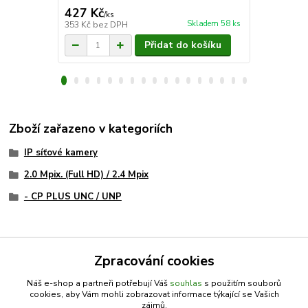
427 Kč
600 Kč
/
ks
/
ks
Skladem 58 ks
353 Kč
bez DPH
496 Kč
bez 
Přidat do košíku
Zboží zařazeno v kategoriích
IP síťové kamery
2.0 Mpix. (Full HD) / 2.4 Mpix
- CP PLUS UNC / UNP
Zpracování cookies
Nepropásněte novinky, akce a
Náš e-shop a partneři potřebují Váš
souhlas
s použitím souborů
cookies, aby Vám mohli zobrazovat informace týkající se Vašich
zájmů.