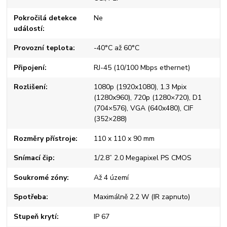
Pokročilá detekce
Ne
událostí
Provozní teplota
-40°C až 60°C
Připojení
RJ-45 (10/100 Mbps ethernet)
Rozlišení
1080p (1920x1080), 1.3 Mpix
(1280x960), 720p (1280×720), D1
(704×576), VGA (640x480), CIF
(352×288)
Rozměry přístroje
110 x 110 x 90 mm
Snímací čip
1/2.8” 2.0 Megapixel PS CMOS
Soukromé zóny
Až 4 území
Spotřeba
Maximálně 2.2 W (IR zapnuto)
Stupeň krytí
IP 67