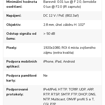
Minimální hodnota
Barevně: 0.01 lux @ F 2.0, černobíle
osvětlení
0 lux @ F2.0 (IR zapnuto)
Napájení
DC 12 V / PoE (802.3af)
Objektiv
2.8 mm, úhel záběru H: 102°
Odstup signálu od
> 50 dB
šumu
Pixely
1920x1080, ROI 4 místa zvýšeného
zájmu (extra kvalita)
Podpora mobilních
iPhone, iPad, Android
aplikací
Podpora paměťové
Ne
karty
Podporované
IPv4/IPv6, HTTP, TCP/IP, UDP, ARP,
protokoly
RTP, RTSP, SMTP, FTP, DHCP, DNS,
NTP, Multicast, ONVIF profil S a T,
CGI, P2P