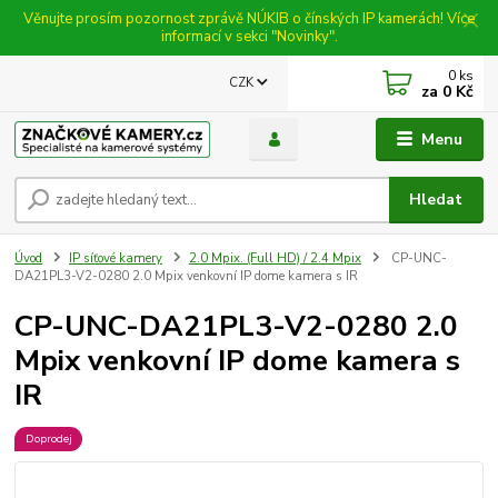
Věnujte prosím pozornost zprávě NÚKIB o čínských IP kamerách! Více
informací v sekci "Novinky".
0
ks
CZK
za
0 Kč
Menu
Hledat
Úvod
IP síťové kamery
2.0 Mpix. (Full HD) / 2.4 Mpix
CP-UNC-
DA21PL3-V2-0280 2.0 Mpix venkovní IP dome kamera s IR
CP-UNC-DA21PL3-V2-0280 2.0
Mpix venkovní IP dome kamera s
IR
Doprodej