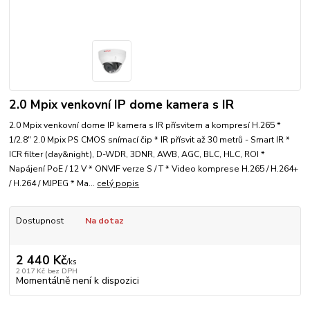
2.0 Mpix venkovní IP dome kamera s IR
2.0 Mpix venkovní dome IP kamera s IR přísvitem a kompresí H.265 *
1/2.8" 2.0 Mpix PS CMOS snímací čip * IR přísvit až 30 metrů - Smart IR *
ICR filter (day&night), D-WDR, 3DNR, AWB, AGC, BLC, HLC, ROI *
Napájení PoE / 12 V * ONVIF verze S / T * Video komprese H.265 / H.264+
/ H.264 / MJPEG * Ma...
celý popis
Dostupnost
Na dotaz
2 440 Kč
/
ks
2 017 Kč
bez DPH
Momentálně není k dispozici