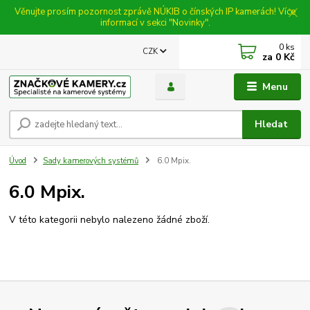
Věnujte prosím pozornost zprávě NÚKIB o čínských IP kamerách! Více
informací v sekci "Novinky".
0
ks
CZK
za
0 Kč
Menu
Hledat
Úvod
Sady kamerových systémů
6.0 Mpix.
6.0 Mpix.
V této kategorii nebylo nalezeno žádné zboží.