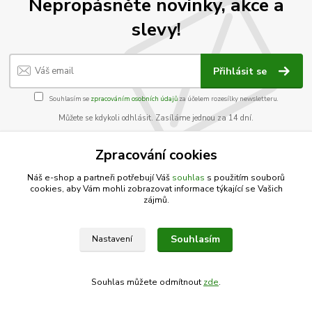
Nepropásněte novinky, akce a
slevy!
Přihlásit se
Souhlasím se
zpracováním osobních údajů
za účelem rozesílky newsletteru.
Můžete se kdykoli odhlásit. Zasíláme jednou za 14 dní.
Zpracování cookies
Vytvořeno na
Eshop-rychle.cz
Náš e-shop a partneři potřebují Váš
souhlas
s použitím souborů
cookies, aby Vám mohli zobrazovat informace týkající se Vašich
zájmů.
Souhlasím
Nastavení
Souhlas můžete odmítnout
zde
.