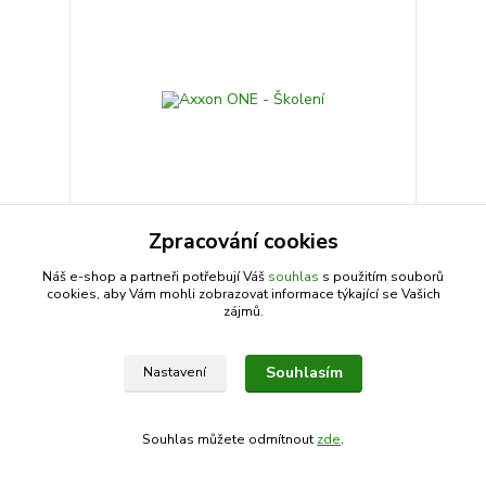
Zpracování cookies
Axxon ONE - Školení
Náš e-shop a partneři potřebují Váš
souhlas
s použitím souborů
cookies, aby Vám mohli zobrazovat informace týkající se Vašich
2 045 Kč
/
ks
zájmů.
Na dotaz
1 690 Kč
bez DPH
Detail
Souhlasím
Nastavení
Souhlas můžete odmítnout
zde
.