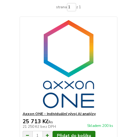
strana
z 1
Axxon ONE - Individuální vývoj AI analýzy
25 713 Kč
/
ks
Skladem 200 ks
21 250 Kč
bez DPH
Přidat do košíku