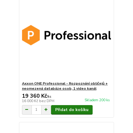
Axxon ONE Professional - Rozpoznání obličejů +
neomezená databáze osob, 1 video kanál
19 360 Kč
/
ks
Skladem 200 ks
16 000 Kč
bez DPH
Přidat do košíku