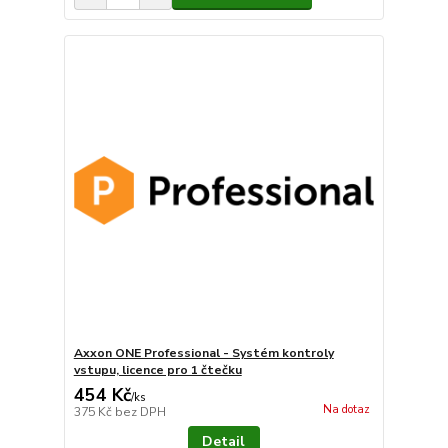
Axxon ONE Professional - Systém kontroly
vstupu, licence pro 1 čtečku
454 Kč
/
ks
Na dotaz
375 Kč
bez DPH
Detail