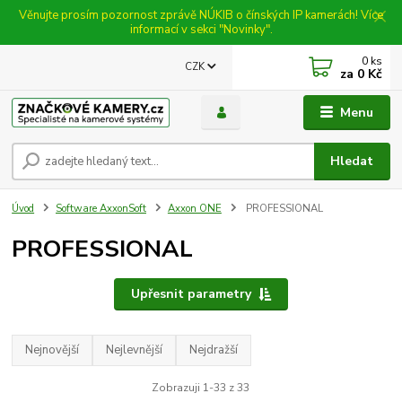
Věnujte prosím pozornost zprávě NÚKIB o čínských IP kamerách! Více
informací v sekci "Novinky".
0
ks
CZK
za
0 Kč
Menu
Hledat
Úvod
Software AxxonSoft
Axxon ONE
PROFESSIONAL
PROFESSIONAL
Upřesnit parametry
Nejnovější
Nejlevnější
Nejdražší
Zobrazuji 1-33 z 33