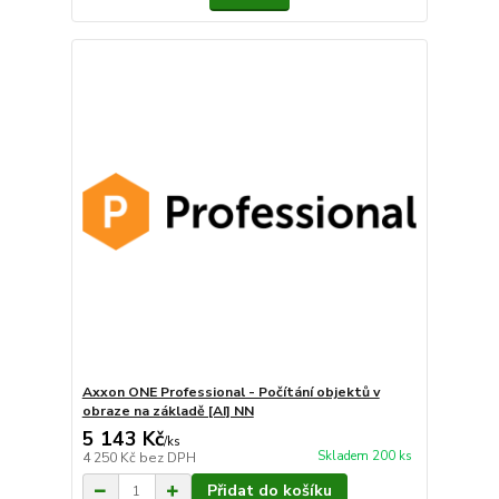
Axxon ONE Professional - Počítání objektů v
obraze na základě [AI] NN
5 143 Kč
/
ks
Skladem 200 ks
4 250 Kč
bez DPH
Přidat do košíku