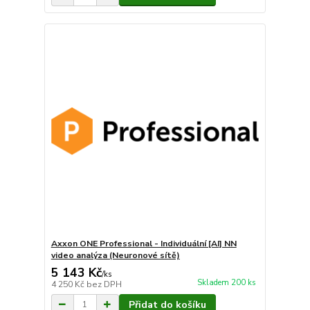
Axxon ONE Professional - Individuální [AI] NN
video analýza (Neuronové sítě)
5 143 Kč
/
ks
Skladem 200 ks
4 250 Kč
bez DPH
Přidat do košíku