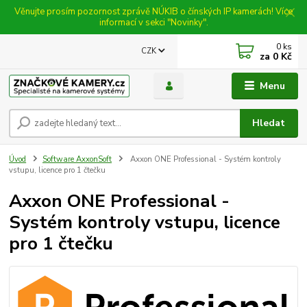
Věnujte prosím pozornost zprávě NÚKIB o čínských IP kamerách! Více
informací v sekci "Novinky".
0
ks
CZK
za
0 Kč
Menu
Hledat
Úvod
Software AxxonSoft
Axxon ONE Professional - Systém kontroly
vstupu, licence pro 1 čtečku
Axxon ONE Professional -
Systém kontroly vstupu, licence
pro 1 čtečku