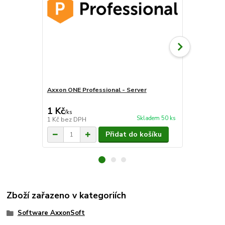
Axxon ONE Professional - Server
Axxon ONE P
(zařízení)
1 Kč
2 420 Kč
/
ks
Skladem 50 ks
1 Kč
bez DPH
2 000 Kč
bez
Přidat do košíku
Zboží zařazeno v kategoriích
Software AxxonSoft