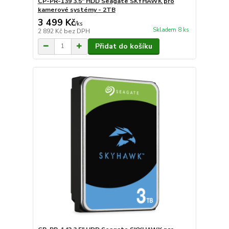
CP-PR-139 3.5" HDD Seagate SKYHAWK pro
kamerové systémy - 2TB
3 499 Kč
/
ks
Skladem 8 ks
2 892 Kč
bez DPH
Přidat do košíku