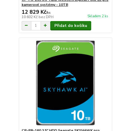
kamerové systémy - 10TB
12 829 Kč
/
ks
Skladem 2 ks
10 602 Kč
bez DPH
Přidat do košíku
CP-PR-160 3.5" HDD Seagate SKYHAWK pro