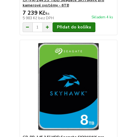
CP-PR-144 3.5" HDD Seagate SKYHAWK pro
kamerové systémy - 6TB
7 239 Kč
/
ks
Skladem 4 ks
5 983 Kč
bez DPH
Přidat do košíku
CP-PR-145 3.5" HDD Seagate SKYHAWK pro