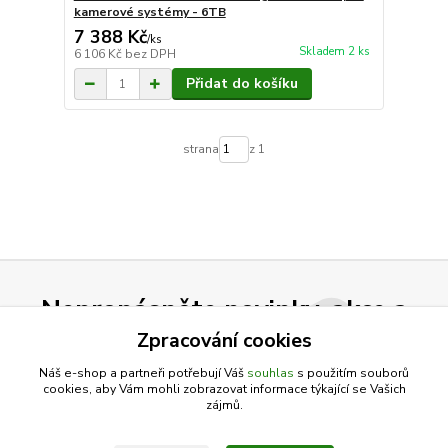
kamerové systémy - 6TB
7 388 Kč
/
ks
Skladem 2 ks
6 106 Kč
bez DPH
Přidat do košíku
strana
z 1
Nepropásněte novinky, akce a
slevy!
Zpracování cookies
Náš e-shop a partneři potřebují Váš
souhlas
s použitím souborů
cookies, aby Vám mohli zobrazovat informace týkající se Vašich
Přihlásit se
zájmů.
Souhlasím se
zpracováním osobních údajů
za účelem rozesílky newsletteru.