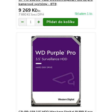
kamerové systémy - 8TB
9 269 Kč
/
ks
Skladem 1 ks
7 660 Kč
bez DPH
Přidat do košíku
CP-PR-159 3.5" HDD Western Digital PURPLE pro