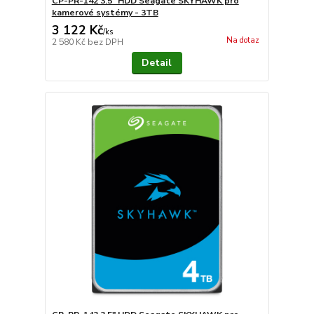
CP-PR-142 3.5" HDD Seagate SKYHAWK pro
kamerové systémy - 3TB
3 122 Kč
/
ks
Na dotaz
2 580 Kč
bez DPH
Detail