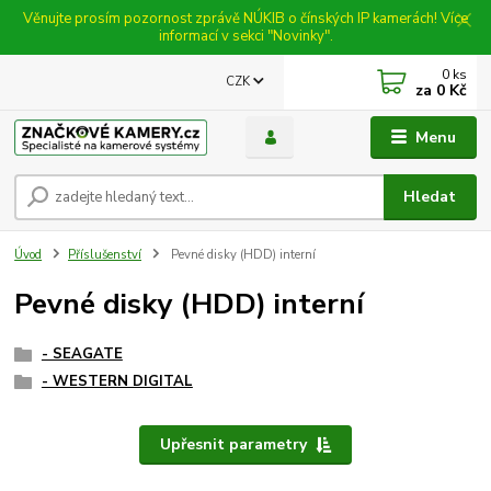
Věnujte prosím pozornost zprávě NÚKIB o čínských IP kamerách! Více
informací v sekci "Novinky".
0
ks
CZK
za
0 Kč
Menu
Hledat
Úvod
Příslušenství
Pevné disky (HDD) interní
Pevné disky (HDD) interní
- SEAGATE
- WESTERN DIGITAL
Upřesnit parametry