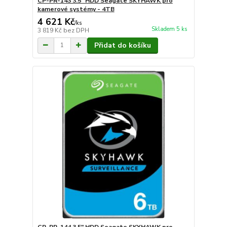
CP-PR-143 3.5" HDD Seagate SKYHAWK pro
kamerové systémy - 4TB
4 621 Kč
/
ks
Skladem 5 ks
3 819 Kč
bez DPH
Přidat do košíku