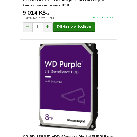
kamerové systémy - 8TB
9 014 Kč
/
ks
Skladem 2 ks
7 450 Kč
bez DPH
Přidat do košíku
CP-PR-158 3.5" HDD Western Digital PURPLE pro