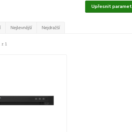
Upřesnit paramet
í
Nejlevnější
Nejdražší
 z 1