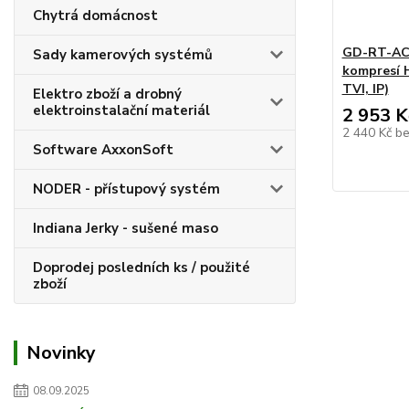
Chytrá domácnost
GD-RT-AC3
Sady kamerových systémů
kompresí 
TVI, IP)
Elektro zboží a drobný
elektroinstalační materiál
2 953 K
2 440 Kč
b
Software AxxonSoft
NODER - přístupový systém
Indiana Jerky - sušené maso
Doprodej posledních ks / použité
zboží
Novinky
08.09.2025