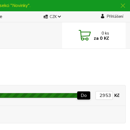
sekci "Novinky".
be
Přihlášení
CZK
0
ks
za
0 Kč
Do
Kč