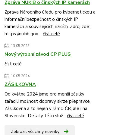
Zpráva NÚKIB o čínských IP kamerách
Zpráva Národního úřadu pro kybernetickou a
informační bezpečnost o čínských IP
kamerách a souvisejících rizicích. Zdroj zde:
https://nukib.gov....
číst celé
13.05.2025
Nový výrobní závod CP PLUS
číst celé
10.05.2024
ZÁSILKOVNA
Od května 2024 jsme pro menší zásilky
zařadili možnost dopravy skrze přepravce
Zásilkovna a to nejen v rámci ČR, ale i na
Slovensko. Detaily této služ...
číst celé
Zobrazit všechny novinky