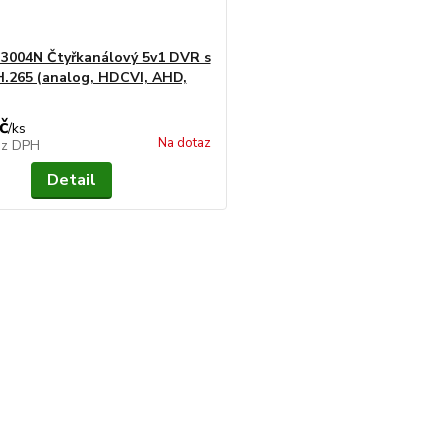
004N Čtyřkanálový 5v1 DVR s
H.265 (analog, HDCVI, AHD,
č
/
ks
Na dotaz
ez DPH
Detail