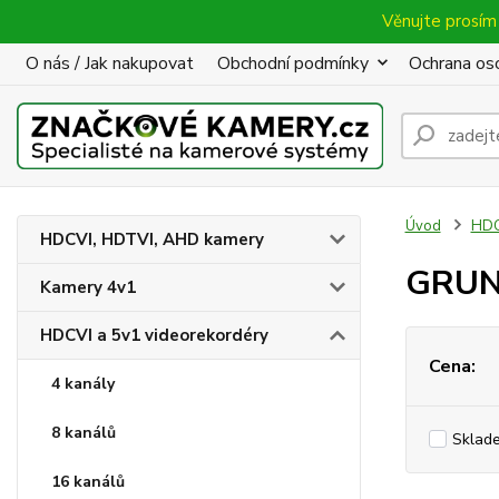
Věnujte prosím 
O nás / Jak nakupovat
Obchodní podmínky
Ochrana oso
Úvod
HDC
HDCVI, HDTVI, AHD kamery
GRUN
Kamery 4v1
HDCVI a 5v1 videorekordéry
Cena:
4 kanály
8 kanálů
Sklad
16 kanálů