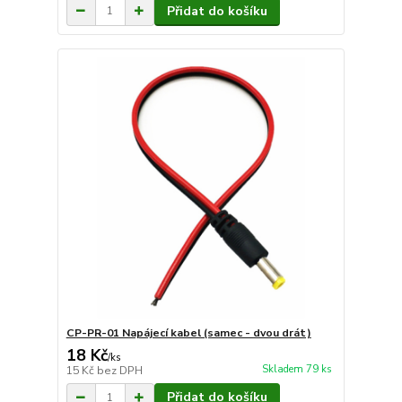
Přidat do košíku
CP-PR-01 Napájecí kabel (samec - dvou drát)
18 Kč
/
ks
Skladem 79 ks
15 Kč
bez DPH
Přidat do košíku