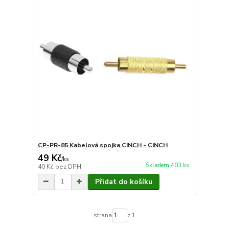
CP-PR-85 Kabelová spojka CINCH - CINCH
49 Kč
/
ks
Skladem 403 ks
40 Kč
bez DPH
Přidat do košíku
strana
z 1