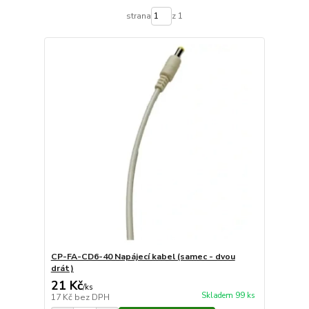
strana
z 1
CP-FA-CD6-40 Napájecí kabel (samec - dvou
drát)
21 Kč
/
ks
Skladem 99 ks
17 Kč
bez DPH