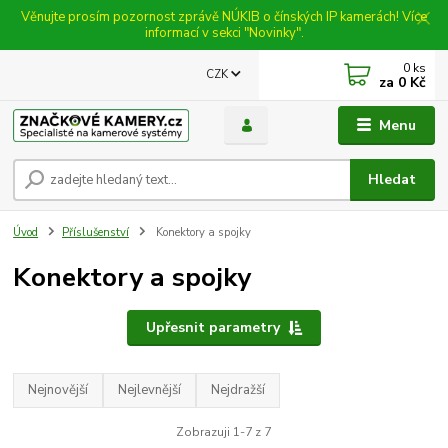
Věnujte prosím pozornost zprávě NÚKIB o čínských IP kamerách! Více
informací v sekci "Novinky".
0
ks
CZK
za
0 Kč
Menu
Hledat
Úvod
Příslušenství
Konektory a spojky
Konektory a spojky
Upřesnit parametry
Nejnovější
Nejlevnější
Nejdražší
Zobrazuji 1-7 z 7