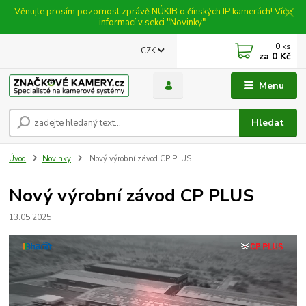
Věnujte prosím pozornost zprávě NÚKIB o čínských IP kamerách! Více
informací v sekci "Novinky".
0
ks
CZK
za
0 Kč
Menu
Hledat
Úvod
Novinky
Nový výrobní závod CP PLUS
Nový výrobní závod CP PLUS
13.05.2025