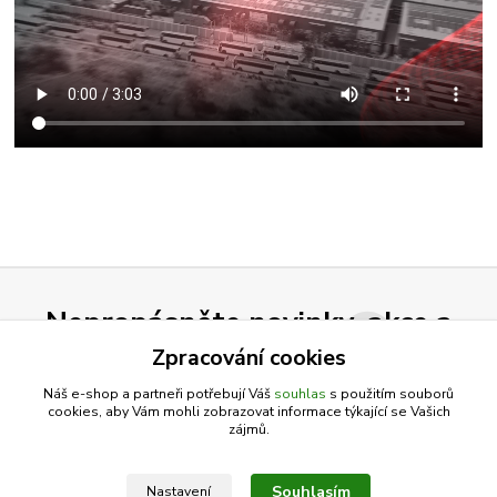
Nepropásněte novinky, akce a
slevy!
Zpracování cookies
Náš e-shop a partneři potřebují Váš
souhlas
s použitím souborů
cookies, aby Vám mohli zobrazovat informace týkající se Vašich
Přihlásit se
zájmů.
Souhlasím se
zpracováním osobních údajů
za účelem rozesílky newsletteru.
Souhlasím
Nastavení