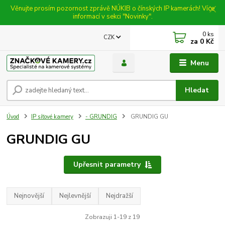
Věnujte prosím pozornost zprávě NÚKIB o čínských IP kamerách! Více
informací v sekci "Novinky".
0
ks
CZK
za
0 Kč
Menu
Hledat
Úvod
IP síťové kamery
- GRUNDIG
GRUNDIG GU
GRUNDIG GU
Upřesnit parametry
Nejnovější
Nejlevnější
Nejdražší
Zobrazuji 1-19 z 19