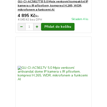
GU-CI-AC5617TB 5.0 Mpix venkovní kompaktní IP
kamera s IR přísvitem, kompresí H.265, WDR,
mikrofonem a funkcemi AI
4 895 Kč
/
ks
Skladem 4 ks
4 045 Kč
bez DPH
Přidat do košíku