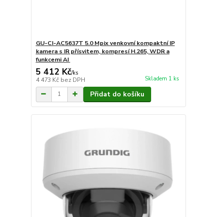
GU-CI-AC5637T 5.0 Mpix venkovní kompaktní IP
kamera s IR přísvitem, kompresí H.265, WDR a
funkcemi AI
5 412 Kč
/
ks
Skladem 1 ks
4 473 Kč
bez DPH
Přidat do košíku