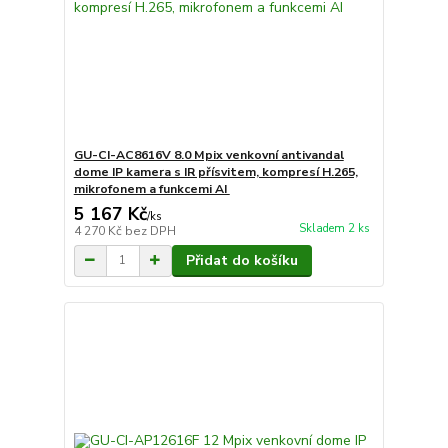
GU-CI-AC8616V 8.0 Mpix venkovní antivandal
dome IP kamera s IR přísvitem, kompresí H.265,
mikrofonem a funkcemi AI
5 167 Kč
/
ks
Skladem 2 ks
4 270 Kč
bez DPH
Přidat do košíku