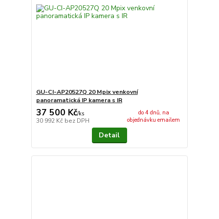
GU-CI-AP20527Q 20 Mpix venkovní
panoramatická IP kamera s IR
37 500 Kč
do 4 dnů, na
/
ks
objednávku emailem
30 992 Kč
bez DPH
Detail