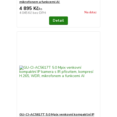
mikrofonem a funkcemi AI
4 895 Kč
/
ks
Na dotaz
4 045 Kč
bez DPH
Detail
GU-CI-AC5617T 5.0 Mpix venkovní kompaktní IP