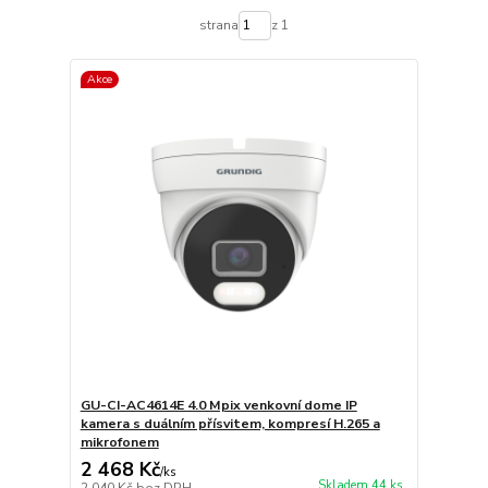
strana
z 1
Akce
GU-CI-AC4614E 4.0 Mpix venkovní dome IP
kamera s duálním přísvitem, kompresí H.265 a
mikrofonem
2 468 Kč
/
ks
Skladem 44 ks
2 040 Kč
bez DPH