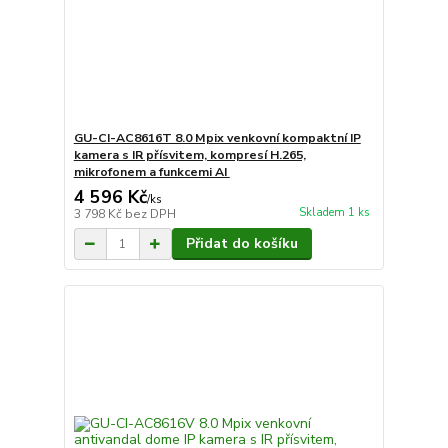
GU-CI-AC8616T 8.0 Mpix venkovní kompaktní IP
kamera s IR přísvitem, kompresí H.265,
mikrofonem a funkcemi AI
4 596 Kč
/
ks
Skladem 1 ks
3 798 Kč
bez DPH
Přidat do košíku