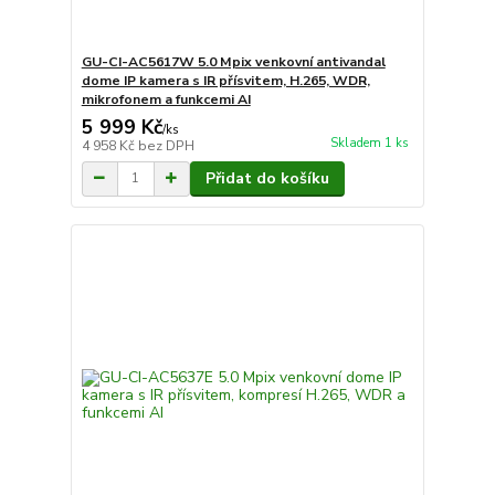
GU-CI-AC5617W 5.0 Mpix venkovní antivandal
dome IP kamera s IR přísvitem, H.265, WDR,
mikrofonem a funkcemi AI
5 999 Kč
/
ks
Skladem 1 ks
4 958 Kč
bez DPH
Přidat do košíku