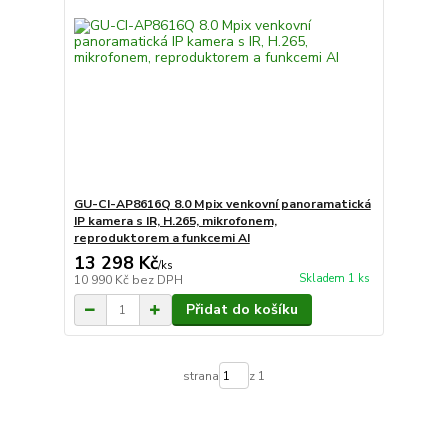
GU-CI-AP8616Q 8.0 Mpix venkovní panoramatická
IP kamera s IR, H.265, mikrofonem,
reproduktorem a funkcemi AI
13 298 Kč
/
ks
Skladem 1 ks
10 990 Kč
bez DPH
Přidat do košíku
strana
z 1