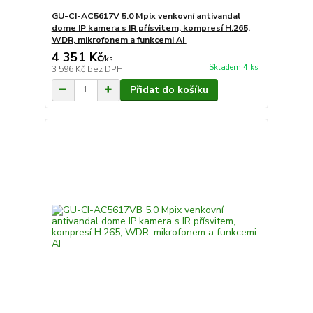
GU-CI-AC5617V 5.0 Mpix venkovní antivandal
dome IP kamera s IR přísvitem, kompresí H.265,
WDR, mikrofonem a funkcemi AI
4 351 Kč
/
ks
Skladem 4 ks
3 596 Kč
bez DPH
Přidat do košíku