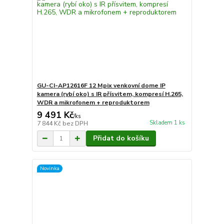
GU-CI-AP12616F 12 Mpix venkovní dome IP
kamera (rybí oko) s IR přísvitem, kompresí H.265,
WDR a mikrofonem + reproduktorem
9 491 Kč
/
ks
Skladem 1 ks
7 844 Kč
bez DPH
Přidat do košíku
Novinka