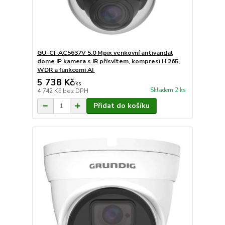
GU-CI-AC5637V 5.0 Mpix venkovní antivandal
dome IP kamera s IR přísvitem, kompresí H.265,
WDR a funkcemi AI
5 738 Kč
/
ks
Skladem 2 ks
4 742 Kč
bez DPH
Přidat do košíku