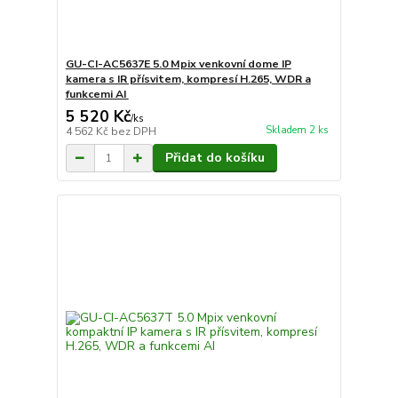
GU-CI-AC5637E 5.0 Mpix venkovní dome IP
kamera s IR přísvitem, kompresí H.265, WDR a
funkcemi AI
5 520 Kč
/
ks
Skladem 2 ks
4 562 Kč
bez DPH
Přidat do košíku