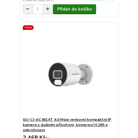
Přidat do košíku
Akce
GU-CI-AC4614T 4.0 Mpix venkovní kompaktní IP
kamera s duálním přísvitem, kompresí H.265 a
mikrofonem
2 468 Kč