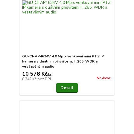
GU-CI-AP4634V 4.0 Mpix venkovní mini PTZ IP
kamera s duálním přísvitem, H.265, WDR a
vestavěným audio
10 578 Kč
/
ks
Na dotaz
8 742 Kč
bez DPH
Detail