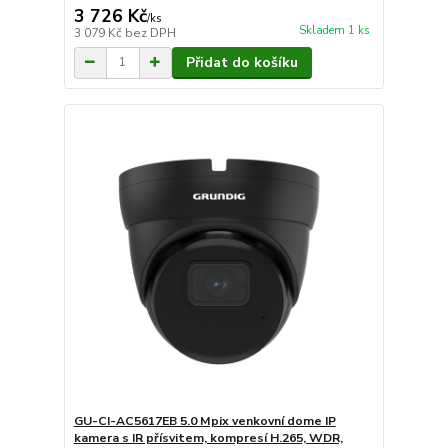
3 726 Kč
/
ks
Skladem 1 ks
3 079 Kč
bez DPH
Přidat do košíku
GU-CI-AC5617EB 5.0 Mpix venkovní dome IP
kamera s IR přísvitem, kompresí H.265, WDR,