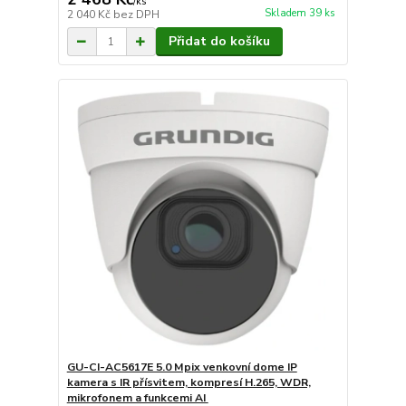
/
ks
Skladem 39 ks
2 040 Kč
bez DPH
Přidat do košíku
GU-CI-AC5617E 5.0 Mpix venkovní dome IP
kamera s IR přísvitem, kompresí H.265, WDR,
mikrofonem a funkcemi AI