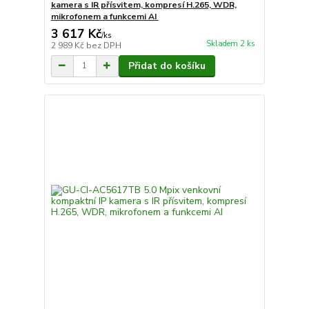
kamera s IR přísvitem, kompresí H.265, WDR,
mikrofonem a funkcemi AI
3 617 Kč
/
ks
Skladem 2 ks
2 989 Kč
bez DPH
Přidat do košíku