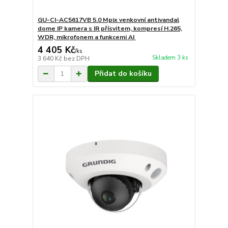
GU-CI-AC5617VB 5.0 Mpix venkovní antivandal
dome IP kamera s IR přísvitem, kompresí H.265,
WDR, mikrofonem a funkcemi AI
4 405 Kč
/
ks
Skladem 3 ks
3 640 Kč
bez DPH
Přidat do košíku