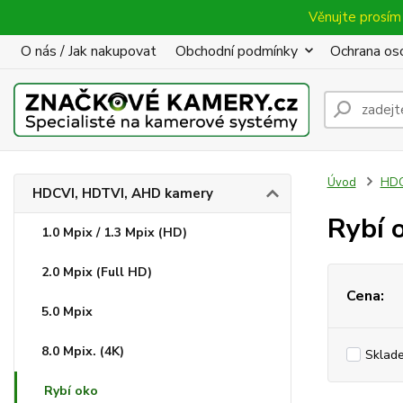
Věnujte prosím 
O nás / Jak nakupovat
Obchodní podmínky
Ochrana oso
Úvod
HDC
HDCVI, HDTVI, AHD kamery
Rybí 
1.0 Mpix / 1.3 Mpix (HD)
2.0 Mpix (Full HD)
Cena:
5.0 Mpix
8.0 Mpix. (4K)
Sklad
Rybí oko