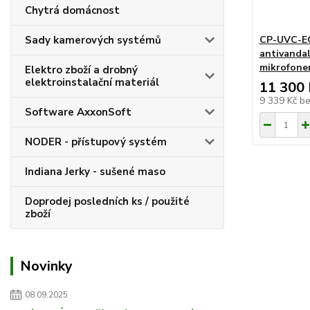
Chytrá domácnost
Sady kamerových systémů
CP-UVC-EC
antivandal
mikrofone
Elektro zboží a drobný
elektroinstalační materiál
11 300 
9 339 Kč
b
Software AxxonSoft
NODER - přístupový systém
Indiana Jerky - sušené maso
Doprodej posledních ks / použité
zboží
Novinky
08.09.2025