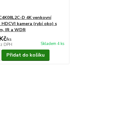
4K08L2C-D 4K venkovní
 HDCVI kamera (rybí oko) s
m, IR a WDR
Kč
/
ks
Skladem 4 ks
ez DPH
Přidat do košíku