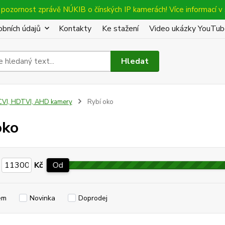
pozornost zprávě NÚKIB o čínských IP kamerách! Více informací v 
bních údajů
Kontakty
Ke stažení
Video ukázky YouTu
Hledat
VI, HDTVI, AHD kamery
Rybí oko
oko
Kč
Od
em
Novinka
Doprodej