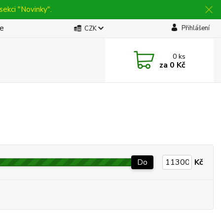
sekci "Novinky".
be
Přihlášení
CZK
0
ks
za
0 Kč
Do
Kč