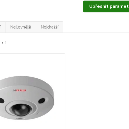
Upřesnit paramet
í
Nejlevnější
Nejdražší
 z 1