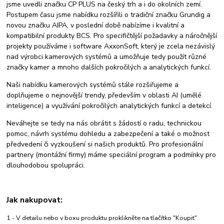
jsme uvedli značku CP PLUS na český trh a i do okolních zemí.
Postupem času jsme nabídku rozšířili o tradiční značku Grundig a
novou značku AIPA, v poslední době nabízíme i kvalitní a
kompatibilní produkty BCS. Pro specifičtější požadavky a náročnější
projekty používáme i software AxxonSoft, který je zcela nezávislý
nad výrobci kamerových systémů a umožňuje tedy použít různé
značky kamer a mnoho dalších pokročilých a analytických funkcí.
Naši nabídku kamerových systémů stále rozšiřujeme a
doplňujeme o nejnovější trendy, především v oblasti AI (umělé
inteligence) a využívání pokročilých analytických funkcí a detekcí.
Neváhejte se tedy na nás obrátit s žádostí o radu, technickou
pomoc, návrh systému dohledu a zabezpečení a také o možnost
předvedení či vyzkoušení si našich produktů. Pro profesionální
partnery (montážní firmy) máme speciální program a podmínky pro
dlouhodobou spolupráci.
Jak nakupovat:
1 - V detailu nebo v boxu produktu proklikněte na tlačítko "Koupit"