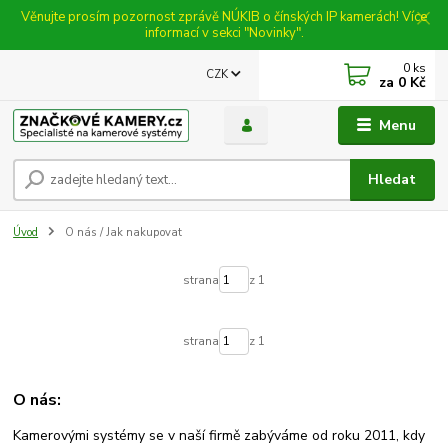
Věnujte prosím pozornost zprávě NÚKIB o čínských IP kamerách! Více
informací v sekci "Novinky".
0
ks
CZK
za
0 Kč
Menu
Hledat
Úvod
O nás / Jak nakupovat
strana
z 1
strana
z 1
O nás:
Kamerovými systémy se v naší firmě zabýváme od roku 2011, kdy