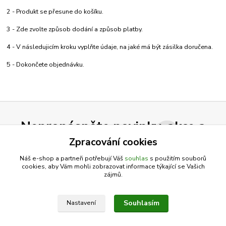
2 - Produkt se přesune do košíku.
3 - Zde zvolte způsob dodání a způsob platby.
4 - V následujicím kroku vyplňte údaje, na jaké má být zásilka doručena.
5 - Dokončete objednávku.
Nepropásněte novinky, akce a
slevy!
Zpracování cookies
Náš e-shop a partneři potřebují Váš
souhlas
s použitím souborů
cookies, aby Vám mohli zobrazovat informace týkající se Vašich
Přihlásit se
zájmů.
Souhlasím se
zpracováním osobních údajů
za účelem rozesílky newsletteru.
Souhlasím
Nastavení
Můžete se kdykoli odhlásit. Zasíláme jednou za 14 dní.