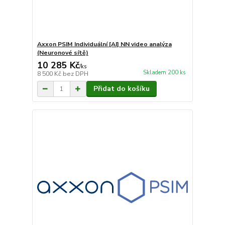
Axxon PSIM Individuální [AI] NN video analýza
(Neuronové sítě)
10 285 Kč
/
ks
Skladem 200 ks
8 500 Kč
bez DPH
Přidat do košíku