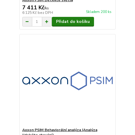
Axxon PSIM Detekce světla
7 411 Kč
/
ks
Skladem 200 ks
6 125 Kč
bez DPH
Přidat do košíku
Axxon PSIM Behaviorální analýza (Analýza
lidského chování)