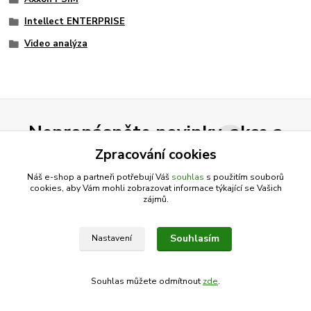
Intellect ENTERPRISE
Video analýza
Nepropásněte novinky, akce a
slevy!
Zpracování cookies
Náš e-shop a partneři potřebují Váš
souhlas
s použitím souborů
cookies, aby Vám mohli zobrazovat informace týkající se Vašich
Přihlásit se
zájmů.
Souhlasím se
zpracováním osobních údajů
za účelem rozesílky newsletteru.
Souhlasím
Nastavení
Můžete se kdykoli odhlásit. Zasíláme jednou za 14 dní.
Souhlas můžete odmítnout
zde
.
Vytvořeno na
Eshop-rychle.cz