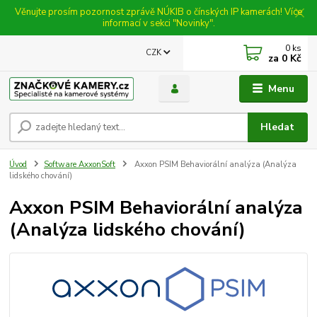
Věnujte prosím pozornost zprávě NÚKIB o čínských IP kamerách! Více
informací v sekci "Novinky".
0
ks
CZK
za
0 Kč
Menu
Hledat
Úvod
Software AxxonSoft
Axxon PSIM Behaviorální analýza (Analýza
lidského chování)
Axxon PSIM Behaviorální analýza
(Analýza lidského chování)