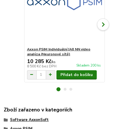
Axxon PSIM Individuální [AI] NN video
Axxon PSIM 
analýza (Neuronové sítě)
10 285 Kč
6 050 Kč
/
ks
Skladem 200 ks
8 500 Kč
bez DPH
5 000 Kč
bez
Přidat do košíku
Zboží zařazeno v kategoriích
Software AxxonSoft
Axxon PSIM