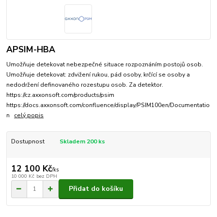
APSIM-HBA
Umožňuje detekovat nebezpečné situace rozpoznáním postojů osob.
Umožňuje detekovat: zdvižení rukou, pád osoby, krčící se osoby a
nedodržení definovaného rozestupu osob. Za detektor.
https://cz.axxonsoft.com/products/psim
https://docs.axxonsoft.com/confluence/display/PSIM100en/Documentatio
n
celý popis
Dostupnost
Skladem 200 ks
12 100 Kč
/
ks
10 000 Kč
bez DPH
Přidat do košíku