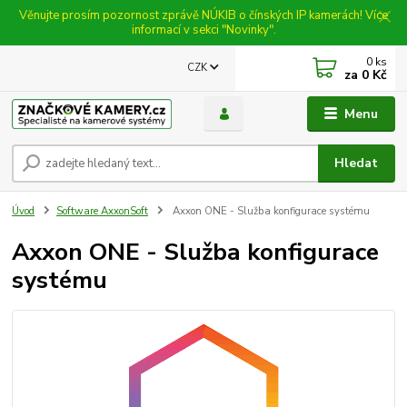
Věnujte prosím pozornost zprávě NÚKIB o čínských IP kamerách! Více
informací v sekci "Novinky".
0
ks
CZK
za
0 Kč
Menu
Hledat
Úvod
Software AxxonSoft
Axxon ONE - Služba konfigurace systému
Axxon ONE - Služba konfigurace
systému