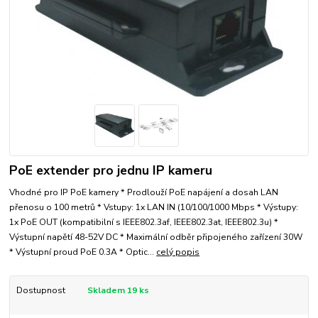
PoE extender pro jednu IP kameru
Vhodné pro IP PoE kamery * Prodlouží PoE napájení a dosah LAN
přenosu o 100 metrů * Vstupy: 1x LAN IN (10/100/1000 Mbps * Výstupy:
1x PoE OUT (kompatibilní s IEEE802.3af, IEEE802.3at, IEEE802.3u) *
Výstupní napětí 48-52V DC * Maximální odběr připojeného zařízení 30W
* Výstupní proud PoE 0.3A * Optic...
celý popis
Dostupnost
Skladem 19 ks