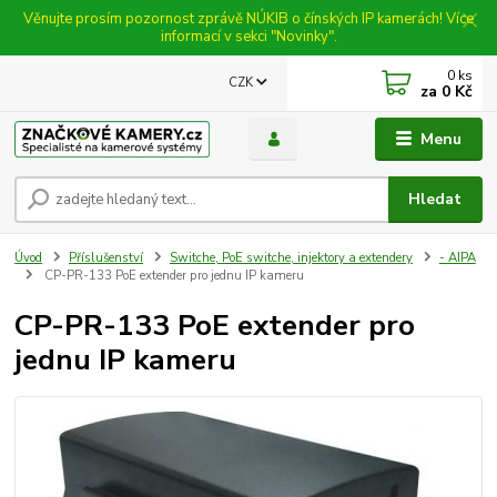
Věnujte prosím pozornost zprávě NÚKIB o čínských IP kamerách! Více
informací v sekci "Novinky".
0
ks
CZK
za
0 Kč
Menu
Hledat
Úvod
Příslušenství
Switche, PoE switche, injektory a extendery
- AIPA
CP-PR-133 PoE extender pro jednu IP kameru
CP-PR-133 PoE extender pro
jednu IP kameru