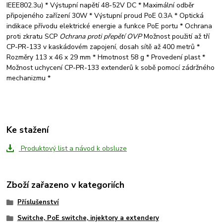
IEEE802.3u) * Výstupní napětí 48-52V DC * Maximální odběr
připojeného zařízení 30W * Výstupní proud PoE 0.3A * Optická
indikace přívodu elektrické energie a funkce PoE portu * Ochrana
proti zkratu SCP
Ochrana proti přepětí OVP
Možnost použití až tří
CP-PR-133 v kaskádovém zapojení, dosah sítě až 400 metrů *
Rozměry 113 x 46 x 29 mm * Hmotnost 58 g * Provedení plast *
Možnost uchycení CP-PR-133 extenderů k sobě pomocí zádržného
mechanizmu *
Ke stažení
Produktový list a návod k obsluze
Zboží zařazeno v kategoriích
Příslušenství
Switche, PoE switche, injektory a extendery