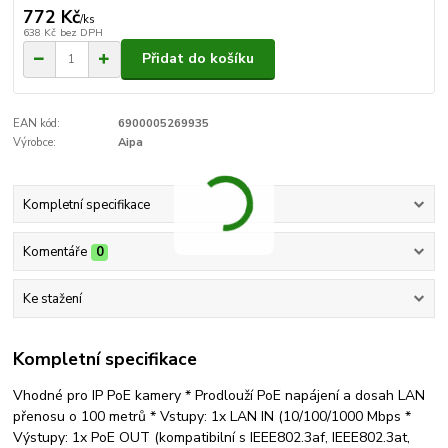
772 Kč
/
ks
638 Kč
bez DPH
Přidat do košíku
EAN kód:
6900005269935
Výrobce:
Aipa
Kompletní specifikace
Komentáře
0
Ke stažení
Kompletní specifikace
Vhodné pro IP PoE kamery * Prodlouží PoE napájení a dosah LAN
přenosu o 100 metrů * Vstupy: 1x LAN IN (10/100/1000 Mbps *
Výstupy: 1x PoE OUT (kompatibilní s IEEE802.3af, IEEE802.3at,