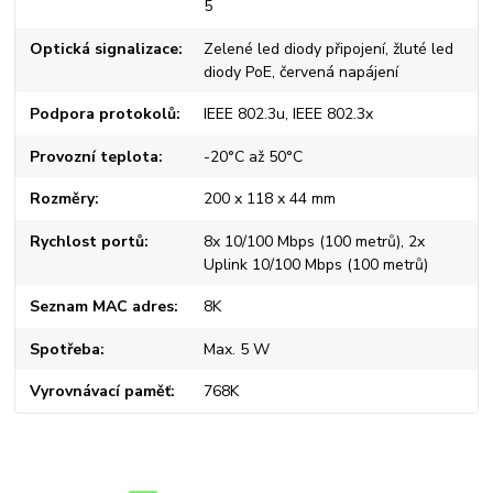
5
Optická signalizace
Zelené led diody připojení, žluté led
diody PoE, červená napájení
Podpora protokolů
IEEE 802.3u, IEEE 802.3x
Provozní teplota
-20°C až 50°C
Rozměry
200 x 118 x 44 mm
Rychlost portů
8x 10/100 Mbps (100 metrů), 2x
Uplink 10/100 Mbps (100 metrů)
Seznam MAC adres
8K
Spotřeba
Max. 5 W
Vyrovnávací paměť
768K