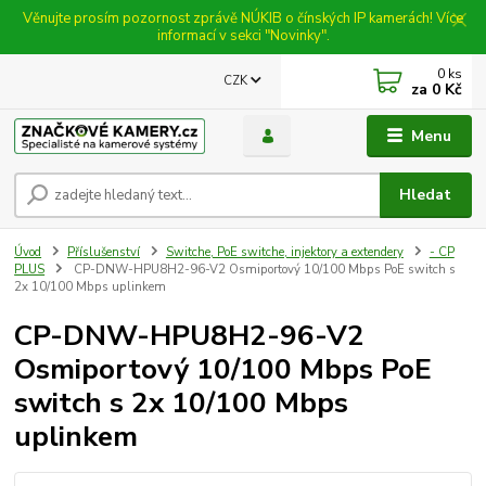
Věnujte prosím pozornost zprávě NÚKIB o čínských IP kamerách! Více
informací v sekci "Novinky".
0
ks
CZK
za
0 Kč
Menu
Hledat
Úvod
Příslušenství
Switche, PoE switche, injektory a extendery
- CP
PLUS
CP-DNW-HPU8H2-96-V2 Osmiportový 10/100 Mbps PoE switch s
2x 10/100 Mbps uplinkem
CP-DNW-HPU8H2-96-V2
Osmiportový 10/100 Mbps PoE
switch s 2x 10/100 Mbps
uplinkem