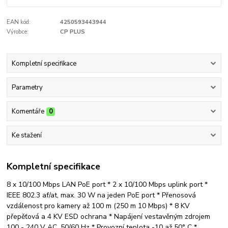
EAN kód:
4250593443944
Výrobce:
CP PLUS
Kompletní specifikace
Parametry
Komentáře
0
Ke stažení
Kompletní specifikace
8 x 10/100 Mbps LAN PoE port * 2 x 10/100 Mbps uplink port *
IEEE 802.3 af/at, max. 30 W na jeden PoE port * Přenosová
vzdálenost pro kamery až 100 m (250 m 10 Mbps) * 8 KV
přepěťová a 4 KV ESD ochrana * Napájení vestavěným zdrojem
100 - 240 V AC, 50/60 Hz * Provozní teplota -10 až 50° C *