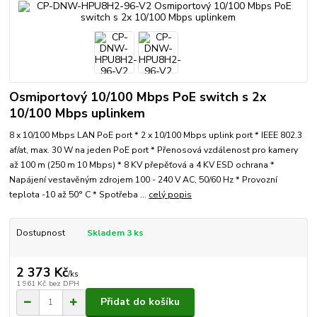
Osmiportový 10/100 Mbps PoE switch s 2x
10/100 Mbps uplinkem
8 x 10/100 Mbps LAN PoE port * 2 x 10/100 Mbps uplink port * IEEE 802.3
af/at, max. 30 W na jeden PoE port * Přenosová vzdálenost pro kamery
až 100 m (250 m 10 Mbps) * 8 KV přepěťová a 4 KV ESD ochrana *
Napájení vestavěným zdrojem 100 - 240 V AC, 50/60 Hz * Provozní
teplota -10 až 50° C * Spotřeba ...
celý popis
Dostupnost
Skladem 3 ks
2 373 Kč
/
ks
1 961 Kč
bez DPH
Přidat do košíku