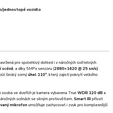
lo/jednostopé vozidlo
ržená pro spolehlivý dohled i v náročných světelných
í scéně
, a díky 5MPx senzoru (
2880×1620 @ 25 sn/s)
ízí široký zorný
úhel 110°
, který zajistí pokrytí velkého
 či osoba ve dveřích je kamera vybavena True
WDR 120 dB
a
náročných scénách se silným protisvětlem.
Smart IR
přísvit
ovaný mikrofon
umožňuje zachycovat i zvuk pro komplexnější