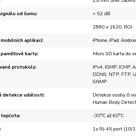
2.8 mm, úhel záběru
ignálu od šumu
> 52 dB
2880 x 1620, ROI
mobilních aplikací
iPhone, iPad, Androi
 paměťové karty
Micro SD karta do v
vané protokoly
IPv4, IGMP, ICMP,
DDNS, NTP, FTP, U
SNMP
á detekce událostí
Detekce osoby či vo
Human Body Detecti
 teplota
-30°C až 60°C
1x RJ-45 port (10/