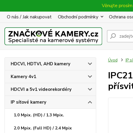
Věnujte prosím 
O nás / Jak nakupovat
Obchodní podmínky
Ochrana oso
Úvod
IP s
HDCVI, HDTVI, AHD kamery
IPC21
Kamery 4v1
přísv
HDCVI a 5v1 videorekordéry
IP síťové kamery
1.0 Mpix. (HD) / 1.3 Mpix.
2.0 Mpix. (Full HD) / 2.4 Mpix