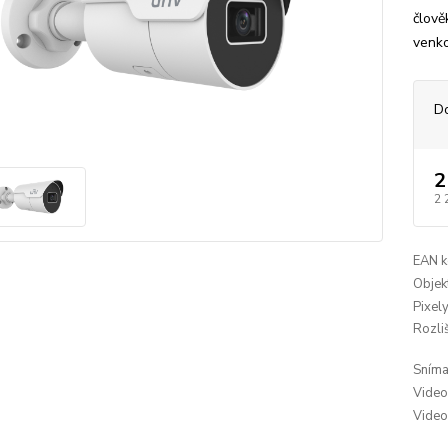
člově
venko
D
2
2 
EAN k
Objekt
Pixely
Rozliš
Snímac
Video
Video