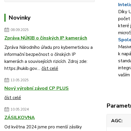
Intel
Díky U
Novinky
počet 
které 
08.09.2025
microS
Zpráva NÚKIB o čínských IP kamerách
Spole
Masivn
Zpráva Národního úřadu pro kybernetickou a
k napá
informační bezpečnost o čínských IP
standa
kamerách a souvisejících rizicích. Zdroj zde:
integr
https://nukib.gov....
číst celé
vaším
13.05.2025
Nový výrobní závod CP PLUS
číst celé
Paramet
10.05.2024
ZÁSILKOVNA
AGC
Od května 2024 jsme pro menší zásilky