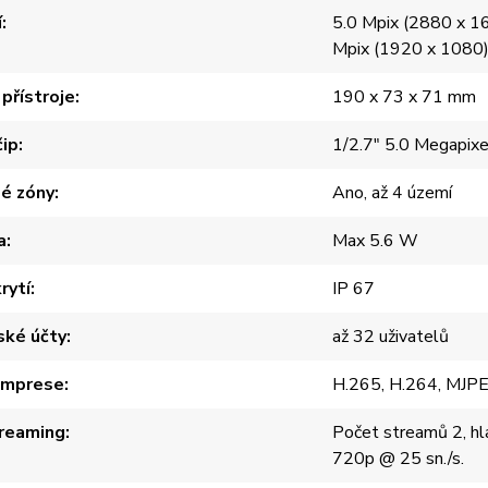
í
5.0 Mpix (2880 x 16
Mpix (1920 x 1080
přístroje
190 x 73 x 71 mm
čip
1/2.7" 5.0 Megapi
é zóny
Ano, až 4 území
a
Max 5.6 W
rytí
IP 67
ské účty
až 32 uživatelů
omprese
H.265, H.264, MJP
reaming
Počet streamů 2, hla
720p @ 25 sn./s.