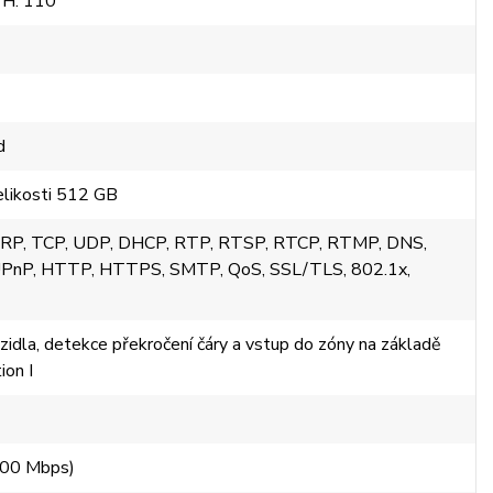
 H: 110°
d
elikosti 512 GB
 ARP, TCP, UDP, DHCP, RTP, RTSP, RTCP, RTMP, DNS,
PnP, HTTP, HTTPS, SMTP, QoS, SSL/TLS, 802.1x,
zidla, detekce překročení čáry a vstup do zóny na základě
on I
100 Mbps)