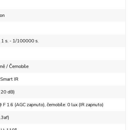
fon
 1 s. - 1/100000 s.
ně / Černobíle
 Smart IR
120 dB)
F 1.6 (AGC zapnuto), černobíle: 0 lux (IR zapnuto)
.3af)