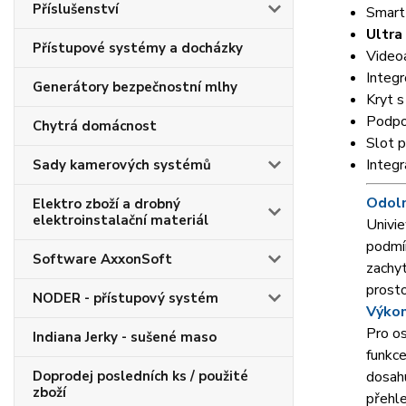
Příslušenství
Smart 
Ultra
Přístupové systémy a docházky
Videoa
Integr
Generátory bezpečnostní mlhy
Kryt s
Podpor
Chytrá domácnost
Slot 
Integr
Sady kamerových systémů
Odoln
Elektro zboží a drobný
elektroinstalační materiál
Univi
podmí
Software AxxonSoft
zachyt
prosto
NODER - přístupový systém
Výkon
Pro os
Indiana Jerky - sušené maso
funkce
Doprodej posledních ks / použité
dosahu
zboží
přehle