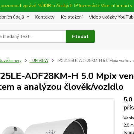
pozornost zprávě NÚKIB o čínských IP kamerách! Více informací v 
bních údajů
Kontakty
Ke stažení
Video ukázky YouTu
Hledat
íťové kamery
- UNIVIEW
IPC2125LE-ADF28KM-H 5.0 Mpix venkovní IP
25LE-ADF28KM-H 5.0 Mpix venko
item a analýzou člověk/vozidlo
5.0
pří
Venko
2,8 m
formá