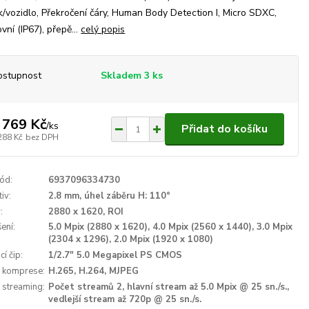
k/vozidlo, Překročení čáry, Human Body Detection I, Micro SDXC,
vní (IP67), přepě...
celý popis
ostupnost
Skladem 3 ks
 769 Kč
/
ks
Přidat do košíku
288 Kč
bez DPH
ód:
6937096334730
iv:
2.8 mm, úhel záběru H: 110°
:
2880 x 1620, ROI
ení:
5.0 Mpix (2880 x 1620), 4.0 Mpix (2560 x 1440), 3.0 Mpix
(2304 x 1296), 2.0 Mpix (1920 x 1080)
í čip:
1/2.7" 5.0 Megapixel PS CMOS
 komprese:
H.265, H.264, MJPEG
 streaming:
Počet streamů 2, hlavní stream až 5.0 Mpix @ 25 sn./s.,
vedlejší stream až 720p @ 25 sn./s.