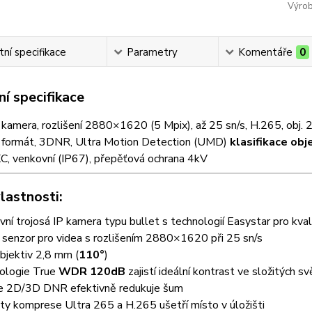
Výrob
ní specifikace
Parametry
Komentáře
0
í specifikace
 kamera, rozlišení 2880×1620 (5 Mpix), až 25 sn/s, H.265, obj
r formát, 3DNR, Ultra Motion Detection (UMD)
klasifikace obj
XC, venkovní (IP67), přepěťová ochrana 4kV
lastnosti:
ní trojosá IP kamera typu bullet s technologií Easystar pro kvali
senzor pro videa s rozlišením 2880×1620 při 25 sn/s
objektiv 2,8 mm (
110°
)
ologie True
WDR 120dB
zajistí ideální kontrast ve složitých 
e 2D/3D DNR efektivně redukuje šum
y komprese Ultra 265 a H.265 ušetří místo v úložišti