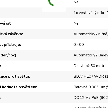
Ne
1x vestavěný mikro
vá síť
Ne
ická závěrka
Automaticky / ručně,
 přístroje
0.400
r den/noc)
Automaticky / Barev
Dosvit až 50 metrů,
ace protisvětla
BLC / HLC / WDR (
í hodnota osvětlení
Barevně 0.003 lux @ 
DC 12 V / PoE (802