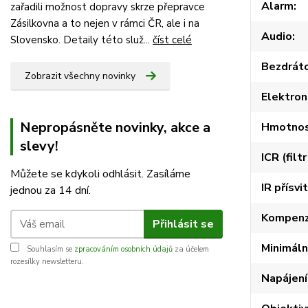
Alarm
zařadili možnost dopravy skrze přepravce
Zásilkovna a to nejen v rámci ČR, ale i na
Audio
Slovensko. Detaily této služ...
číst celé
Bezdráto
Zobrazit všechny novinky
Elektron
Nepropásněte novinky, akce a
Hmotnost
slevy!
ICR (filt
Můžete se kdykoli odhlásit. Zasíláme
IR přísvit
jednou za 14 dní.
Kompenz
Přihlásit se
Minimáln
Souhlasím se
zpracováním osobních údajů
za účelem
rozesílky newsletteru.
Napájení