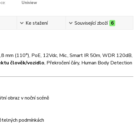
ce:
Uniview
Ke stažení
Související zboží
6
. 2,8 mm (110°), PoE, 12Vdc, Mic., Smart IR 50m, WDR 120dB,
ektu člověk/vozidlo
, Překročení čáry, Human Body Detection
tní obraz v noční scéně
světelných podmínkách