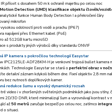
IR přísvit s dosahem 50 m k ochraně majetku po celou noc
 Motion Detection (UMD) klasifikace objektu člověk/vozid
nalytické funkce Human Body Detection I a překročení čáry
ovaný mikrofon
 vysokou odolností proti vodě a prachu (IP67)
a napájení přes Ethernet kabel (PoE)
pro až 512GB kartu microSD
ace s produkty jiných výrobců díky standardu ONVIF
á IP kamera s pokročilou technologií Easystar
ew IPC2125LE-ADF28KM-H je venkovní trojosá bullet kamera nav
nkách. Technologie Easystar se stará o
perfektní obraz v nočn
íte detailní záznam kdykoli během dne. Fixní objektiv 2,8 mm nab
ru bez nutnosti doplňkových kamer.
ná redukce šumu a vysoký dynamický rozsah
tré video i v zhoršených světelných podmínkách jako jsou stíny,
mi 2D/3D DNR, které minimalizují šum a vyrovnávají kontrast v 
jící až
50 metrů
zaručuje bezpečí po celou noc, zatímco
integr
d o situaci.