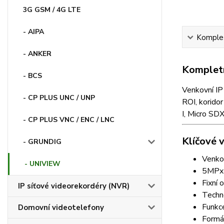
3G GSM / 4G LTE
- AIPA
Komplet
- ANKER
Kompletn
- BCS
Venkovní IP
- CP PLUS UNC / UNP
ROI, korido
I, Micro SD
- CP PLUS VNC / ENC / LNC
Klíčové v
- GRUNDIG
Venkov
- UNIVIEW
5MPx 
Fixní 
IP síťové videorekordéry (NVR)
Techn
Funkc
Domovní videotelefony
Formát