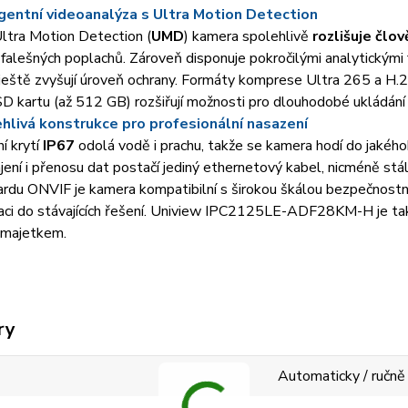
igentní videoanalýza s Ultra Motion Detection
ltra Motion Detection (
UMD
) kamera spolehlivě
rozlišuje člo
falešných poplachů. Zároveň disponuje pokročilými analytickými f
ještě zvyšují úroveň ochrany. Formáty komprese Ultra 265 a H.265
D kartu (až 512 GB) rozšiřují možnosti pro dlouhodobé ukládán
hlivá konstrukce pro profesionální nasazení
í krytí
IP67
odolá vodě i prachu, takže se kamera hodí do jakého
jení i přenosu dat postačí jediný ethernetový kabel, nicméně st
rdu ONVIF je kamera kompatibilní s širokou škálou bezpečnostn
aci do stávajících řešení. Uniview IPC2125LE-ADF28KM-H je tak 
 majetkem.
ry
Automaticky / ručně