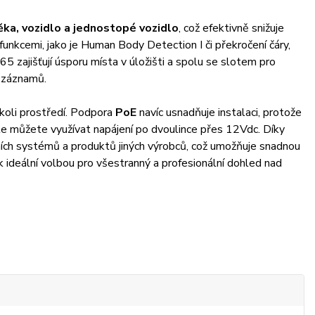
věka, vozidlo a jednostopé vozidlo
, což efektivně snižuje
unkcemi, jako je Human Body Detection I či překročení čáry,
 zajišťují úsporu místa v úložišti a spolu se slotem pro
í záznamů.
koli prostředí. Podpora
PoE
navíc usnadňuje instalaci, protože
ále můžete využívat napájení po dvoulince přes 12Vdc. Díky
ích systémů a produktů jiných výrobců, což umožňuje snadnou
ideální volbou pro všestranný a profesionální dohled nad