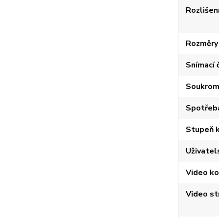
Rozlišen
Rozměry 
Snímací 
Soukrom
Spotřeb
Stupeň k
Uživatel
Video k
Video st