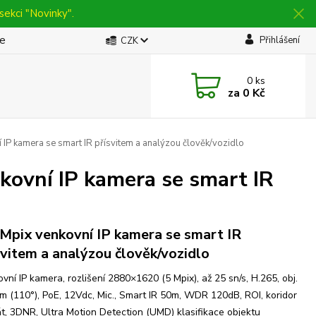
sekci "Novinky".
be
Přihlášení
CZK
0
ks
za
0 Kč
 kamera se smart IR přísvitem a analýzou člověk/vozidlo
vní IP kamera se smart IR
 Mpix venkovní IP kamera se smart IR
svitem a analýzou člověk/vozidlo
vní IP kamera, rozlišení 2880×1620 (5 Mpix), až 25 sn/s, H.265, obj.
m (110°), PoE, 12Vdc, Mic., Smart IR 50m, WDR 120dB, ROI, koridor
t, 3DNR, Ultra Motion Detection (UMD) klasifikace objektu