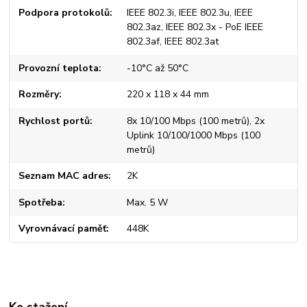
Podpora protokolů
IEEE 802.3i, IEEE 802.3u, IEEE
802.3az, IEEE 802.3x - PoE IEEE
802.3af, IEEE 802.3at
Provozní teplota
-10°C až 50°C
Rozměry
220 x 118 x 44 mm
Rychlost portů
8x 10/100 Mbps (100 metrů), 2x
Uplink 10/100/1000 Mbps (100
metrů)
Seznam MAC adres
2K
Spotřeba
Max. 5 W
Vyrovnávací paměť
448K