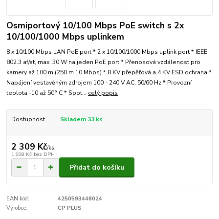
Osmiportový 10/100 Mbps PoE switch s 2x
10/100/1000 Mbps uplinkem
8 x 10/100 Mbps LAN PoE port * 2 x 10/100/1000 Mbps uplink port * IEEE
802.3 af/at, max. 30 W na jeden PoE port * Přenosová vzdálenost pro
kamery až 100 m (250 m 10 Mbps) * 8 KV přepěťová a 4 KV ESD ochrana *
Napájení vestavěným zdrojem 100 - 240 V AC, 50/60 Hz * Provozní
teplota -10 až 50° C * Spot...
celý popis
Dostupnost
Skladem 33 ks
2 309 Kč
/
ks
1 908 Kč
bez DPH
Přidat do košíku
EAN kód:
4250593448024
Výrobce:
CP PLUS