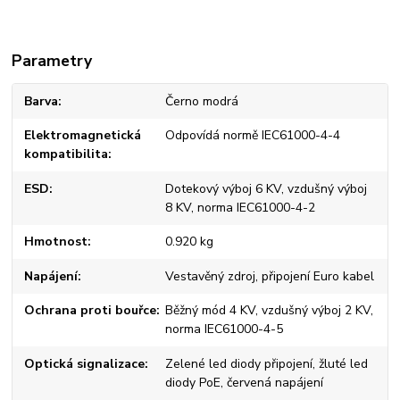
Parametry
Barva
Černo modrá
Elektromagnetická
Odpovídá normě IEC61000-4-4
kompatibilita
ESD
Dotekový výboj 6 KV, vzdušný výboj
8 KV, norma IEC61000-4-2
Hmotnost
0.920 kg
Napájení
Vestavěný zdroj, připojení Euro kabel
Ochrana proti bouřce
Běžný mód 4 KV, vzdušný výboj 2 KV,
norma IEC61000-4-5
Optická signalizace
Zelené led diody připojení, žluté led
diody PoE, červená napájení