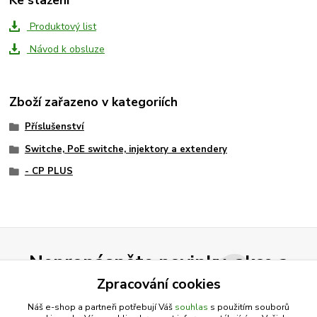
Ke stažení
Produktový list
Návod k obsluze
Zboží zařazeno v kategoriích
Příslušenství
Switche, PoE switche, injektory a extendery
- CP PLUS
Nepropásněte novinky, akce a
slevy!
Zpracování cookies
Náš e-shop a partneři potřebují Váš
souhlas
s použitím souborů