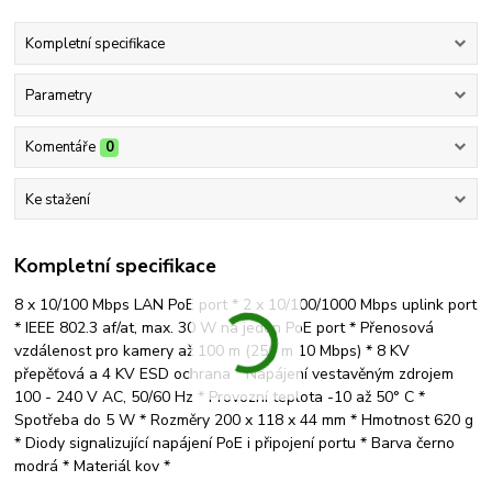
Kompletní specifikace
Parametry
Komentáře
0
Ke stažení
Kompletní specifikace
8 x 10/100 Mbps LAN PoE port * 2 x 10/100/1000 Mbps uplink port
* IEEE 802.3 af/at, max. 30 W na jeden PoE port * Přenosová
vzdálenost pro kamery až 100 m (250 m 10 Mbps) * 8 KV
přepěťová a 4 KV ESD ochrana * Napájení vestavěným zdrojem
100 - 240 V AC, 50/60 Hz * Provozní teplota -10 až 50° C *
Spotřeba do 5 W * Rozměry 200 x 118 x 44 mm * Hmotnost 620 g
* Diody signalizující napájení PoE i připojení portu * Barva černo
modrá * Materiál kov *