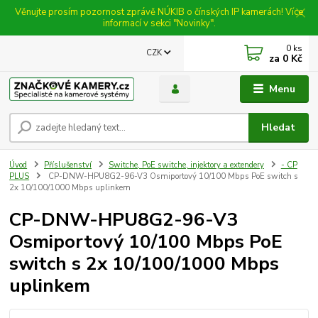
Věnujte prosím pozornost zprávě NÚKIB o čínských IP kamerách! Více
informací v sekci "Novinky".
0
ks
CZK
za
0 Kč
Menu
Hledat
Úvod
Příslušenství
Switche, PoE switche, injektory a extendery
- CP
PLUS
CP-DNW-HPU8G2-96-V3 Osmiportový 10/100 Mbps PoE switch s
2x 10/100/1000 Mbps uplinkem
CP-DNW-HPU8G2-96-V3
Osmiportový 10/100 Mbps PoE
switch s 2x 10/100/1000 Mbps
uplinkem