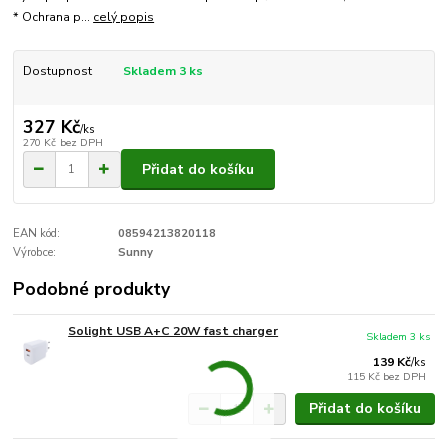
* Ochrana p...
celý popis
Dostupnost
Skladem 3 ks
327 Kč
/
ks
270 Kč
bez DPH
Přidat do košíku
EAN kód:
08594213820118
Výrobce:
Sunny
Podobné produkty
Solight USB A+C 20W fast charger
Skladem 3 ks
139 Kč
/
ks
115 Kč
bez DPH
Přidat do košíku