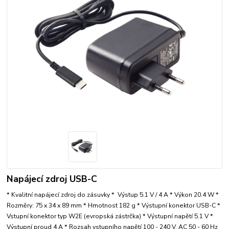
Napájecí zdroj USB-C
* Kvalitní napájecí zdroj do zásuvky * Výstup 5.1 V / 4 A * Výkon 20.4 W *
Rozměry: 75 x 34 x 89 mm * Hmotnost 182 g * Výstupní konektor USB-C *
Vstupní konektor typ W2E (evropská zástrčka) * Výstupní napětí 5.1 V *
Výstupní proud 4 A * Rozsah vstupního napětí 100 - 240 V, AC 50 - 60 Hz