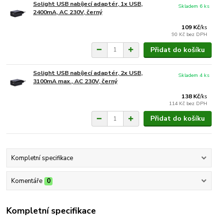
Solight USB nabíjecí adaptér, 1x USB,
Skladem 6 ks
2400mA, AC 230V, černý
109 Kč
/
ks
90 Kč
bez DPH
Přidat do košíku
Solight USB nabíjecí adaptér, 2x USB,
Skladem 4 ks
3100mA max., AC 230V, černý
138 Kč
/
ks
114 Kč
bez DPH
Přidat do košíku
Kompletní specifikace
Komentáře
0
Kompletní specifikace