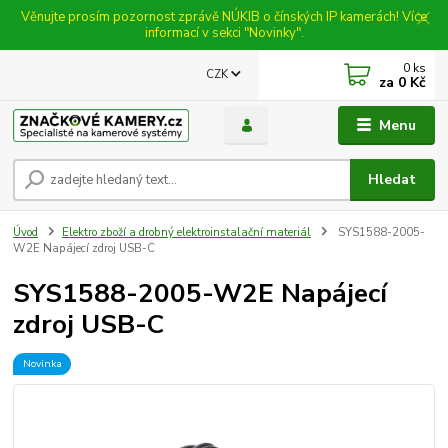
Věnujte prosím pozornost zprávě NÚKIB o čínských IP kamerách! Více
informací v sekci "Novinky".
0
ks
CZK
za
0 Kč
Menu
Hledat
Úvod
Elektro zboží a drobný elektroinstalační materiál
SYS1588-2005-
W2E Napájecí zdroj USB-C
SYS1588-2005-W2E Napájecí
zdroj USB-C
Novinka