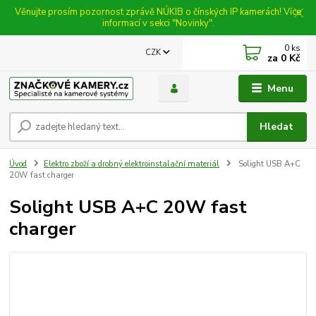
Věnujte prosím pozornost zprávě NÚKIB o čínských IP kamerách! Více
informací v sekci "Novinky".
0
ks
CZK
za
0 Kč
Menu
Hledat
Úvod
Elektro zboží a drobný elektroinstalační materiál
Solight USB A+C
20W fast charger
Solight USB A+C 20W fast
charger