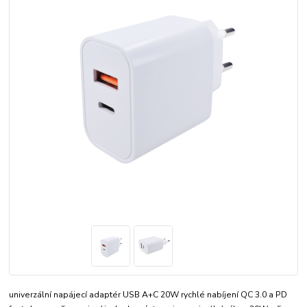
univerzální napájecí adaptér USB A+C 20W rychlé nabíjení QC 3.0 a PD