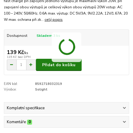
fast charge při zapojení jednoho výstupu je maximální výkon 20W, při
zapojení obou výstupů je celkový výkon obou výstupů 20W vstup: AC
100 – 240V, 50/60Hz, 0.6A max. výstup: DC 5V/3A; 9V/2.22A; 12V/1.67A; 20
W max. ochrana při zk...
celý popis
Dostupnost
Skladem 3 ks
139 Kč
/
ks
115 Kč
bez DPH
Přidat do košíku
EAN kód:
8592718032319
Výrobce:
Solight
Kompletní specifikace
Komentáře
0