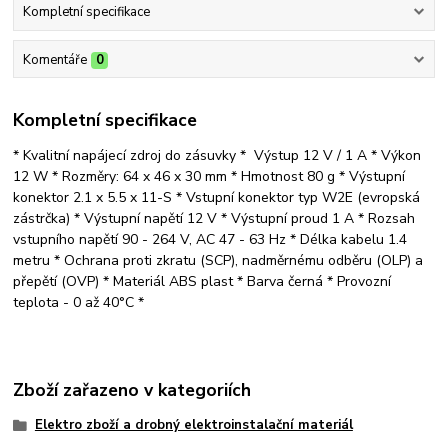
Kompletní specifikace
Komentáře
0
Kompletní specifikace
* Kvalitní napájecí zdroj do zásuvky * Výstup 12 V / 1 A * Výkon
12 W * Rozměry: 64 x 46 x 30 mm * Hmotnost 80 g * Výstupní
konektor 2.1 x 5.5 x 11-S * Vstupní konektor typ W2E (evropská
zástrčka) * Výstupní napětí 12 V * Výstupní proud 1 A * Rozsah
vstupního napětí 90 - 264 V, AC 47 - 63 Hz * Délka kabelu 1.4
metru * Ochrana proti zkratu (SCP), nadměrnému odběru (OLP) a
přepětí (OVP) * Materiál ABS plast * Barva černá * Provozní
teplota - 0 až 40°C *
Zboží zařazeno v kategoriích
Elektro zboží a drobný elektroinstalační materiál