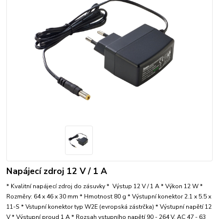
Napájecí zdroj 12 V / 1 A
* Kvalitní napájecí zdroj do zásuvky * Výstup 12 V / 1 A * Výkon 12 W *
Rozměry: 64 x 46 x 30 mm * Hmotnost 80 g * Výstupní konektor 2.1 x 5.5 x
11-S * Vstupní konektor typ W2E (evropská zástrčka) * Výstupní napětí 12
V * Výstupní proud 1 A * Rozsah vstupního napětí 90 - 264 V, AC 47 - 63