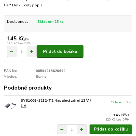
Hz * Délk...
celý popis
Dostupnost
Skladem 25 ks
145 Kč
/
ks
120 Kč
bez DPH
Přidat do košíku
EAN kód:
08594213820699
Výrobce:
Sunny
Podobné produkty
SYS1001-1212-T2 Napájecí zdroj 12 V /
Skladem 5 ks
1 A
145 Kč
/
ks
120 Kč
bez DPH
Přidat do košíku