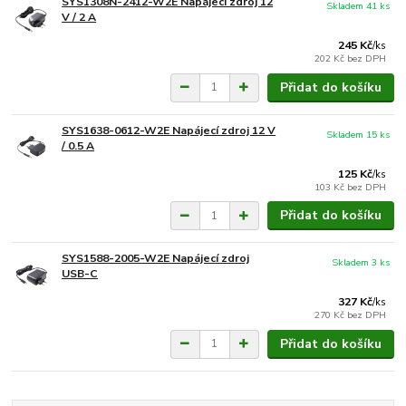
SYS1308N-2412-W2E Napájecí zdroj 12
Skladem 41 ks
V / 2 A
245 Kč
/
ks
202 Kč
bez DPH
Přidat do košíku
SYS1638-0612-W2E Napájecí zdroj 12 V
Skladem 15 ks
/ 0.5 A
125 Kč
/
ks
103 Kč
bez DPH
Přidat do košíku
SYS1588-2005-W2E Napájecí zdroj
Skladem 3 ks
USB-C
327 Kč
/
ks
270 Kč
bez DPH
Přidat do košíku