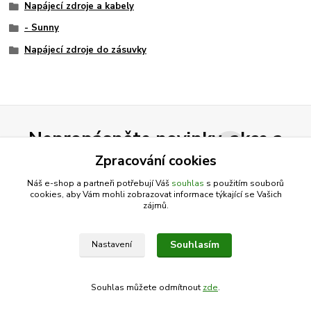
Napájecí zdroje a kabely
- Sunny
Napájecí zdroje do zásuvky
Nepropásněte novinky, akce a
slevy!
Zpracování cookies
Náš e-shop a partneři potřebují Váš
souhlas
s použitím souborů
cookies, aby Vám mohli zobrazovat informace týkající se Vašich
Přihlásit se
zájmů.
Souhlasím se
zpracováním osobních údajů
za účelem rozesílky newsletteru.
Souhlasím
Nastavení
Můžete se kdykoli odhlásit. Zasíláme jednou za 14 dní.
Souhlas můžete odmítnout
zde
.
Vytvořeno na
Eshop-rychle.cz