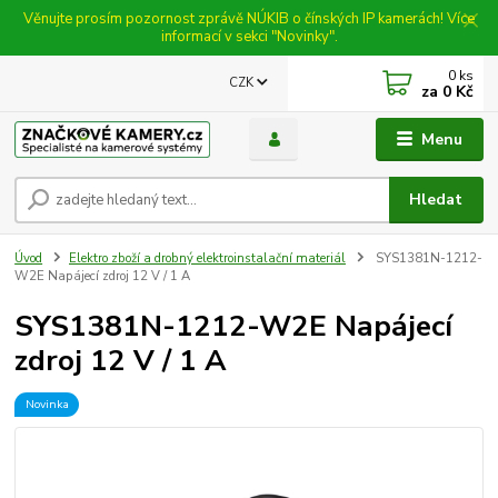
Věnujte prosím pozornost zprávě NÚKIB o čínských IP kamerách! Více
informací v sekci "Novinky".
0
ks
CZK
za
0 Kč
Menu
Hledat
Úvod
Elektro zboží a drobný elektroinstalační materiál
SYS1381N-1212-
W2E Napájecí zdroj 12 V / 1 A
SYS1381N-1212-W2E Napájecí
zdroj 12 V / 1 A
Novinka