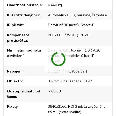
Hmotnost přístroje
0.440 kg
ICR (filtr den/noc)
Automatické ICR, barevně, černobíle
IR přísvit
Dosvit až 30 metrů, Smart IR
Kompenzace
BLC / HLC / WDR (120 dB)
protisvětla
Minimální hodnota
Barevně: 0.05 lux @ F 1.6 ( AGC
osvětlení
zapnuto), černobíle: 0 lux (IR
zapnuto)
Napájení
DC 12 V / PoE (802.3af)
Objektiv
3.6 mm, úhel záběru H: 84°
Odstup signálu od
> 60 dB
šumu
Pixely
3840x2160, ROI 3 místa zvýšeného
zájmu (extra kvalita)