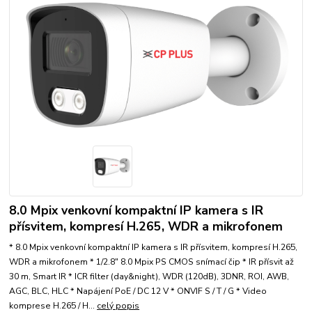
8.0 Mpix venkovní kompaktní IP kamera s IR
přísvitem, kompresí H.265, WDR a mikrofonem
* 8.0 Mpix venkovní kompaktní IP kamera s IR přísvitem, kompresí H.265,
WDR a mikrofonem * 1/2.8" 8.0 Mpix PS CMOS snímací čip * IR přísvit až
30 m, Smart IR * ICR filter (day&night), WDR (120dB), 3DNR, ROI, AWB,
AGC, BLC, HLC * Napájení PoE / DC 12 V * ONVIF S / T / G * Video
komprese H.265 / H...
celý popis