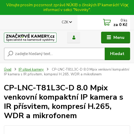
Věnujte prosím pozornost zprávě NÚKIB o čínských IP kamerách! Více
informací v sekci "Novinky".
0
ks
CZK
za
0 Kč
Menu
Hledat
Úvod
IP síťové kamery
CP-LNC-T81L3C-D 8.0 Mpix venkovní kompaktní
IP kamera s IR přísvitem, kompresí H.265, WDR a mikrofonem
CP-LNC-T81L3C-D 8.0 Mpix
venkovní kompaktní IP kamera s
IR přísvitem, kompresí H.265,
WDR a mikrofonem