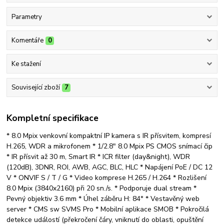
Parametry
Komentáře
0
Ke stažení
Související zboží
7
Kompletní specifikace
* 8.0 Mpix venkovní kompaktní IP kamera s IR přísvitem, kompresí
H.265, WDR a mikrofonem * 1/2.8" 8.0 Mpix PS CMOS snímací čip
* IR přísvit až 30 m, Smart IR * ICR filter (day&night), WDR
(120dB), 3DNR, ROI, AWB, AGC, BLC, HLC * Napájení PoE / DC 12
V * ONVIF S / T / G * Video komprese H.265 / H.264 * Rozlišení
8.0 Mpix (3840x2160) při 20 sn./s. * Podporuje dual stream *
Pevný objektiv 3.6 mm * Úhel záběru H: 84° * Vestavěný web
server * CMS sw SVMS Pro * Mobilní aplikace SMOB * Pokročilá
detekce událostí (překročení čáry, vniknutí do oblasti, opuštění