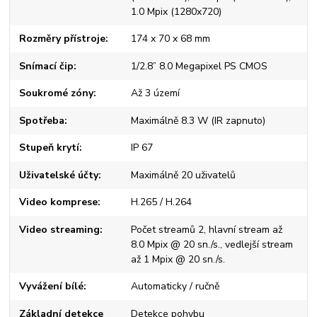
1.0 Mpix (1280x720)
Rozměry přístroje
174 x 70 x 68 mm
Snímací čip
1/2.8” 8.0 Megapixel PS CMOS
Soukromé zóny
Až 3 území
Spotřeba
Maximálně 8.3 W (IR zapnuto)
Stupeň krytí
IP 67
Uživatelské účty
Maximálně 20 uživatelů
Video komprese
H.265 / H.264
Video streaming
Počet streamů 2, hlavní stream až
8.0 Mpix @ 20 sn./s., vedlejší stream
až 1 Mpix @ 20 sn./s.
Vyvážení bílé
Automaticky / ručně
Základní detekce
Detekce pohybu