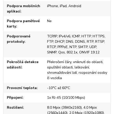
Podpora mobilních
iPhone, iPad, Android
aplikací
Podpora paměťové
Ne
karty
Podporované
TCP/IP, IPv4/v6, ICMP, HTTP, HTTPS,
protokoly
FTP, DHCP, DNS, DDNS, RTP, RTSP,
RTCP, PPPoE, NTP, SMTP, UDP,
SNMP, Qos, 802.1x, ONVIF 19.12
Pokročilá detekce
Překročení čáry, vniknutí do oblasti,
událostí
opuštění oblasti, lelkování,
shromažďování lidí, rozpoznání osoby
či vozidla
Provozní teplota
-10°C až 60°C
Připojení
1x RJ-45 (10/100 Mbps)
Rozlišení
8.0 Mpix (3840x2160), 4.0 Mpix
(2560x1440), 2.0 Mpix (1920x1080),