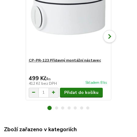
CP-PR-123 Přídavný montážní nástavec
CP-DNW-HP
10/100 Mbps
Mbps uplin
499 Kč
2 309 Kč
/
ks
Skladem 8 ks
412 Kč
bez DPH
1 908 Kč
bez
Přidat do košíku
Zboží zařazeno v kategoriích