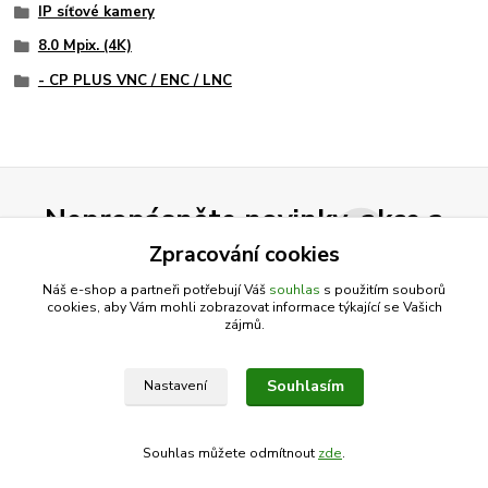
IP síťové kamery
8.0 Mpix. (4K)
- CP PLUS VNC / ENC / LNC
Nepropásněte novinky, akce a
slevy!
Zpracování cookies
Náš e-shop a partneři potřebují Váš
souhlas
s použitím souborů
cookies, aby Vám mohli zobrazovat informace týkající se Vašich
Přihlásit se
zájmů.
Souhlasím se
zpracováním osobních údajů
za účelem rozesílky newsletteru.
Souhlasím
Nastavení
Můžete se kdykoli odhlásit. Zasíláme jednou za 14 dní.
Souhlas můžete odmítnout
zde
.
Vytvořeno na
Eshop-rychle.cz