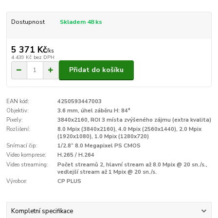
Dostupnost
Skladem 48 ks
5 371 Kč
/
ks
4 439 Kč
bez DPH
Přidat do košíku
EAN kód:
4250593447003
Objektiv:
3.6 mm, úhel záběru H: 84°
Pixely:
3840x2160, ROI 3 místa zvýšeného zájmu (extra kvalita)
Rozlišení:
8.0 Mpix (3840x2160), 4.0 Mpix (2560x1440), 2.0 Mpix
(1920x1080), 1.0 Mpix (1280x720)
Snímací čip:
1/2.8” 8.0 Megapixel PS CMOS
Video komprese:
H.265 / H.264
Video streaming:
Počet streamů 2, hlavní stream až 8.0 Mpix @ 20 sn./s.,
vedlejší stream až 1 Mpix @ 20 sn./s.
Výrobce:
CP PLUS
Kompletní specifikace