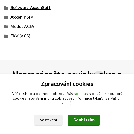
Software AxxonSoft
Axxon PSIM
Modul ACFA
EKV (ACS)
Nepropásněte novinky, akce a
slevy!
Zpracování cookies
Náš e-shop a partneři potřebují Váš
souhlas
s použitím souborů
cookies, aby Vám mohli zobrazovat informace týkající se Vašich
Přihlásit se
zájmů.
Souhlasím se
zpracováním osobních údajů
za účelem rozesílky newsletteru.
Souhlasím
Nastavení
Můžete se kdykoli odhlásit. Zasíláme jednou za 14 dní.