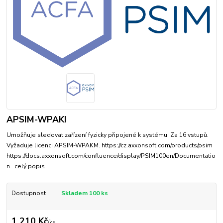
APSIM-WPAKI
Umožňuje sledovat zařízení fyzicky připojené k systému. Za 16 vstupů.
Vyžaduje licenci APSIM-WPAKM. https://cz.axxonsoft.com/products/psim
https://docs.axxonsoft.com/confluence/display/PSIM100en/Documentatio
n
celý popis
Dostupnost
Skladem 100 ks
1 210 Kč
/
ks