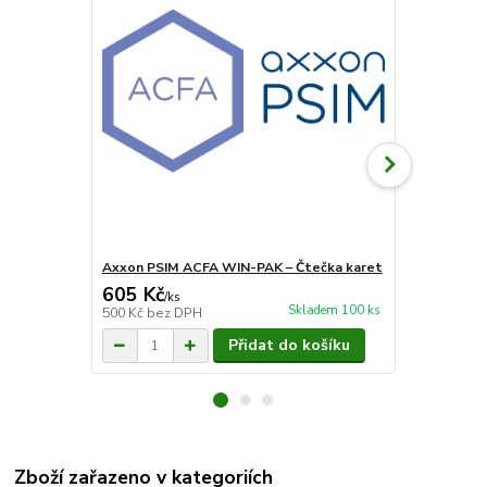
Axxon PSIM ACFA WIN-PAK – Čtečka karet
Axxon PSIM 
605 Kč
15 125 
/
ks
Skladem 100 ks
500 Kč
bez DPH
12 500 Kč
be
Přidat do košíku
Zboží zařazeno v kategoriích