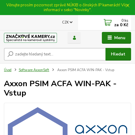
Věnujte prosím pozornost zprávě NÚKIB o čínských IP kamerách! Více
informací v sekci "Novinky".
0
ks
CZK
za
0 Kč
Menu
Hledat
Úvod
Software AxxonSoft
Axxon PSIM ACFA WIN-PAK - Vstup
Axxon PSIM ACFA WIN-PAK -
Vstup