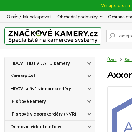
Věnujte prosím 
O nás / Jak nakupovat
Obchodní podmínky
Ochrana oso
Úvod
Sof
HDCVI, HDTVI, AHD kamery
Axxon
Kamery 4v1
HDCVI a 5v1 videorekordéry
IP síťové kamery
IP síťové videorekordéry (NVR)
Domovní videotelefony