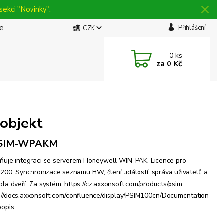
sekci "Novinky".
be
Přihlášení
CZK
0
ks
za
0 Kč
objekt
SIM-WPAKM
uje integraci se serverem Honeywell WIN-PAK. Licence pro
00. Synchronizace seznamu HW, čtení událostí, správa uživatelů a
ola dveří. Za systém. https://cz.axxonsoft.com/products/psim
://docs.axxonsoft.com/confluence/display/PSIM100en/Documentation
popis