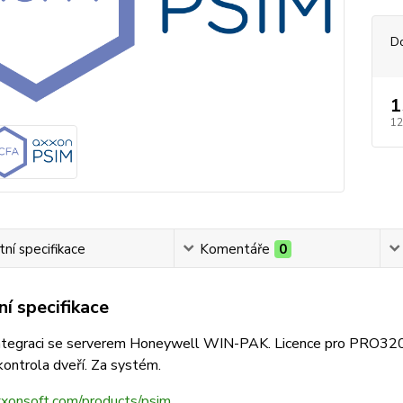
D
1
12
ní specifikace
Komentáře
0
í specifikace
tegraci se serverem Honeywell WIN-PAK. Licence pro PRO3200.
kontrola dveří. Za systém.
axxonsoft.com/products/psim