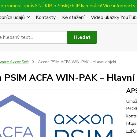
pozornost zprávě NÚKIB o čínských IP kamerách! Více informací v 
bních údajů
Kontakty
Ke stažení
Video ukázky YouTu
Hledat
tware AxxonSoft
Axxon PSIM ACFA WIN-PAK – Hlavní objekt
 PSIM ACFA WIN-PAK – Hlavní 
AP
Umožň
PRO32
kontr
https
celý 