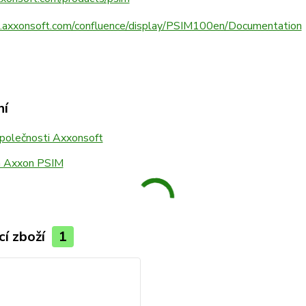
s.axxonsoft.com/confluence/display/PSIM100en/Documentation
ní
společnosti Axxonsoft
a Axxon PSIM
cí zboží
1