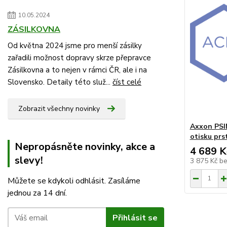
10.05.2024
ZÁSILKOVNA
Od května 2024 jsme pro menší zásilky
zařadili možnost dopravy skrze přepravce
Zásilkovna a to nejen v rámci ČR, ale i na
Slovensko. Detaily této služ...
číst celé
Zobrazit všechny novinky
Axxon PSI
otisku prs
Nepropásněte novinky, akce a
4 689 K
slevy!
3 875 Kč
b
Můžete se kdykoli odhlásit. Zasíláme
jednou za 14 dní.
Přihlásit se