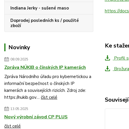
Indiana Jerky - sušené maso
https://doc
Doprodej posledních ks / použité
zboží
Ke staže
Novinky
Profil 
08.09.2025
Zpráva NÚKIB o čínských IP kamerách
Brožur
Zpráva Národního úřadu pro kybernetickou a
informační bezpečnost o čínských IP
kamerách a souvisejících rizicích. Zdroj zde:
https://nukib.gov....
číst celé
Souvisejí
13.05.2025
Nový výrobní závod CP PLUS
číst celé