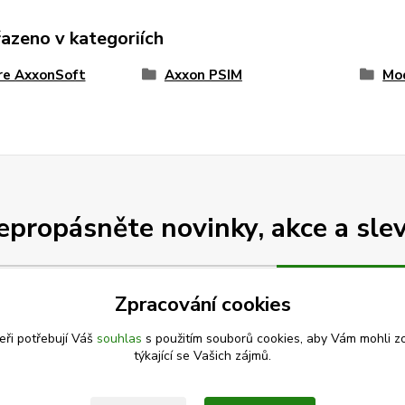
řazeno v kategoriích
re AxxonSoft
Axxon PSIM
Mo
epropásněte novinky, akce a slev
Přihlásit se
Zpracování cookies
Souhlasím se
zpracováním osobních údajů
za účelem rozesílky newsletteru.
eři potřebují Váš
souhlas
s použitím souborů cookies, aby Vám mohli z
Můžete se kdykoli odhlásit. Zasíláme jednou za 14 dní.
týkající se Vašich zájmů.