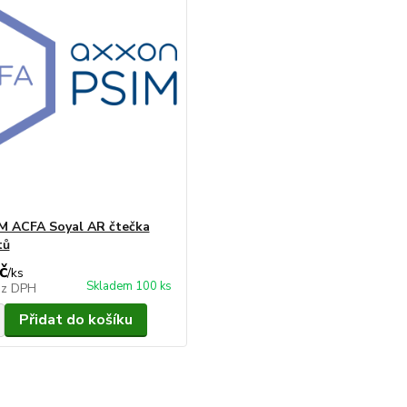
M ACFA Soyal AR čtečka
tů
č
/
ks
Skladem 100 ks
ez DPH
Přidat do košíku