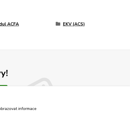
dul ACFA
EKV (ACS)
y!
obrazovat informace