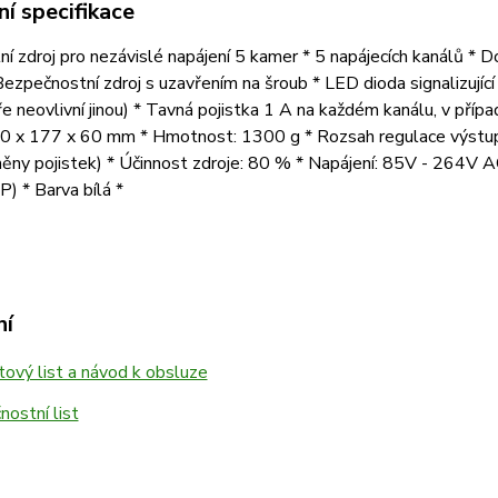
í specifikace
í zdroj pro nezávislé napájení 5 kamer * 5 napájecích kanálů * D
zpečnostní zdroj s uzavřením na šroub * LED dioda signalizující 
 neovlivní jinou) * Tavná pojistka 1 A na každém kanálu, v případ
0 x 177 x 60 mm * Hmotnost: 1300 g * Rozsah regulace výstupní
ěny pojistek) * Účinnost zdroje: 80 % * Napájení: 85V - 264V A
) * Barva bílá *
ní
ový list a návod k obsluze
ostní list