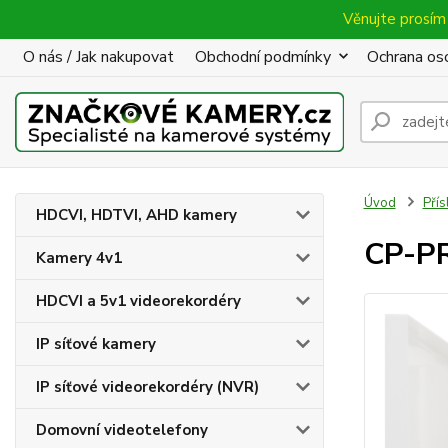
Věnujte prosím 
O nás / Jak nakupovat
Obchodní podmínky
Ochrana oso
Úvod
Přís
HDCVI, HDTVI, AHD kamery
CP-PR
Kamery 4v1
HDCVI a 5v1 videorekordéry
IP síťové kamery
IP síťové videorekordéry (NVR)
Domovní videotelefony