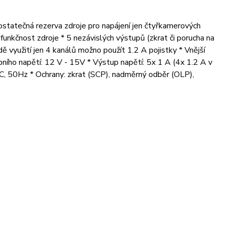
ostatečná rezerva zdroje pro napájení jen čtyřkamerových
funkčnost zdroje * 5 nezávislých výstupů (zkrat či porucha na
ě využití jen 4 kanálů možno použít 1.2 A pojistky * Vnější
ho napětí: 12 V - 15V * Výstup napětí: 5x 1 A (4x 1.2 A v
C, 50Hz * Ochrany: zkrat (SCP), nadměrný odběr (OLP),