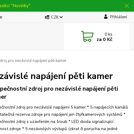
sekci "Novinky".
be
Přihlášení
CZK
0
ks
za
0 Kč
oj pro nezávislé napájení pěti kamer
ávislé napájení pěti kamer
pečnostní zdroj pro nezávislé napájení pěti
er
čnostní zdroj pro nezávislé napájení 5 kamer * 5 napájecích kanálů
tatečná rezerva zdroje pro napájení jen čtyřkamerových systémů *
čnostní zdroj s uzavřením na šroub * LED dioda signalizující
nost zdroje * 5 nezávislých výstupů (zkrat či porucha na jedné