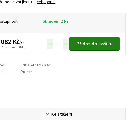
e neovlivní jinou) ...
celý popis
ostupnost
Skladem 2 ks
 082 Kč
/
ks
Přidat do košíku
721 Kč
bez DPH
ód:
5901643192334
ce:
Pulsar
Ke stažení