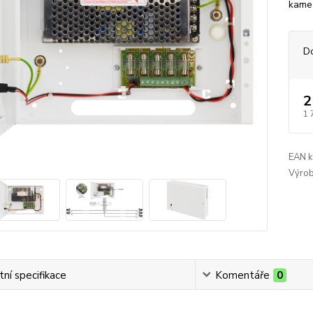
kameř
D
2
1 
EAN k
Výrob
ní specifikace
Komentáře
0