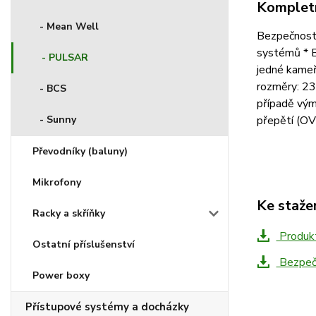
Kompletn
- Mean Well
Bezpečnostn
systémů * Be
- PULSAR
jedné kameře
rozměry: 23
- BCS
případě vým
přepětí (OVP
- Sunny
Převodníky (baluny)
Mikrofony
Ke staže
Racky a skříňky
Produkt
Ostatní příslušenství
Bezpečn
Power boxy
Přístupové systémy a docházky