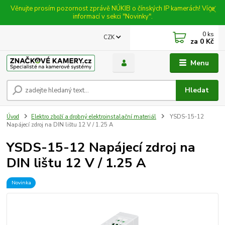
Věnujte prosím pozornost zprávě NÚKIB o čínských IP kamerách! Více
informací v sekci "Novinky".
0
ks
CZK
za
0 Kč
Menu
Hledat
Úvod
Elektro zboží a drobný elektroinstalační materiál
YSDS-15-12
Napájecí zdroj na DIN lištu 12 V / 1.25 A
YSDS-15-12 Napájecí zdroj na
DIN lištu 12 V / 1.25 A
Novinka