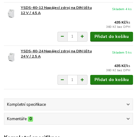
YSDS-60-12 Napájecí zdroj na DIN lištu
Skladem 4 ks
12 V / 4.5 A
435 Kč
/
ks
360 Kč
bez DPH
Přidat do košíku
YSDS-60-24 Napájecí zdroj na DIN lištu
Skladem 5 ks
24 V / 2.5 A
435 Kč
/
ks
360 Kč
bez DPH
Přidat do košíku
Kompletní specifikace
Komentáře
0