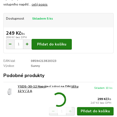
vstupního napětí...
celý popis
Dostupnost
Skladem 5 ks
249 Kč
/
ks
206 Kč
bez DPH
Přidat do košíku
EAN kód:
08594213820323
Výrobce:
Sunny
Podobné produkty
YSDS-30-12 Napájecí zdroj na DIN lištu
Skladem 10 ks
12 V / 2 A
299 Kč
/
ks
247 Kč
bez DPH
Přidat do košíku