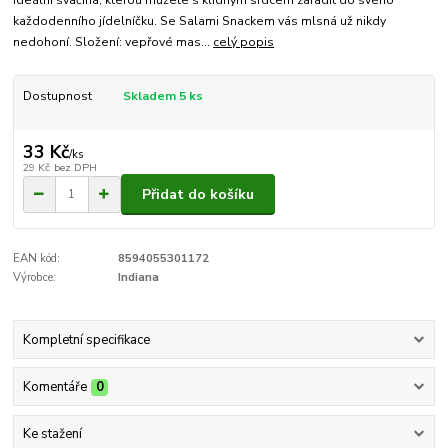
každodenního jídelníčku. Se Salami Snackem vás mlsná už nikdy
nedohoní. Složení: vepřové mas...
celý popis
Dostupnost
Skladem 5 ks
33 Kč
/
ks
29 Kč
bez DPH
Přidat do košíku
EAN kód:
8594055301172
Výrobce:
Indiana
Kompletní specifikace
Komentáře
0
Ke stažení