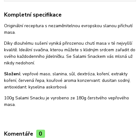
Kompletní specifikace
Originální receptura s nezaměnitelnou evropskou slanou příchutí
masa.
Díky dlouhému sušení vyniká přirozenou chutí masa v té nejvyšší
kvalitě. Ideální svačina, kterou můžete s klidným srdcem zařadit do
svého každodenního jídelníčku. Se Salami Snackem vás mlsná už
nikdy nedohoní.
Složení:
vepřové maso, slanina, sůl, dextróza, koření, extrakty
koření, červená řepa, kouřové aroma konzervant: dusitan sodný,
antioxidant: kyselina askorbová
100g Salami Snacku je vyrobeno ze 180g čerstvého vepřového
masa.
Komentáře
0