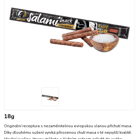
18g
Originální receptura s nezaměnitelnou evropskou slanou příchutí masa.
Díky dlouhému sušení vyniká přirozenou chutí masa v té nejvyšší kvalitě.
Ideální svačina, kterou můžete s klidným srdcem zařadit do svého