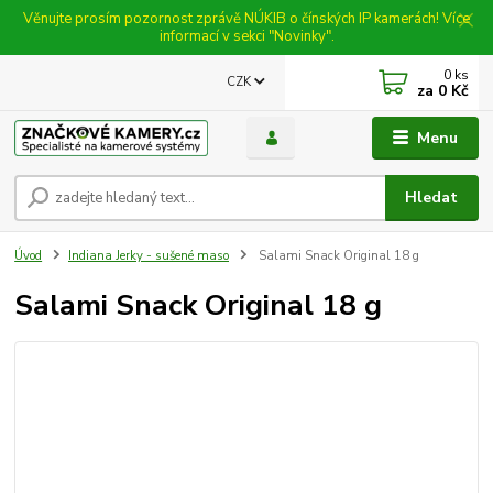
Věnujte prosím pozornost zprávě NÚKIB o čínských IP kamerách! Více
informací v sekci "Novinky".
0
ks
CZK
za
0 Kč
Menu
Hledat
Úvod
Indiana Jerky - sušené maso
Salami Snack Original 18 g
Salami Snack Original 18 g