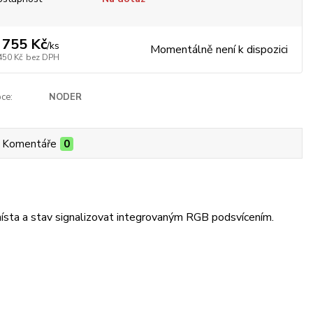
 755 Kč
/
ks
Momentálně není k dispozici
450 Kč
bez DPH
ce:
NODER
Komentáře
0
ísta a stav signalizovat integrovaným RGB podsvícením.