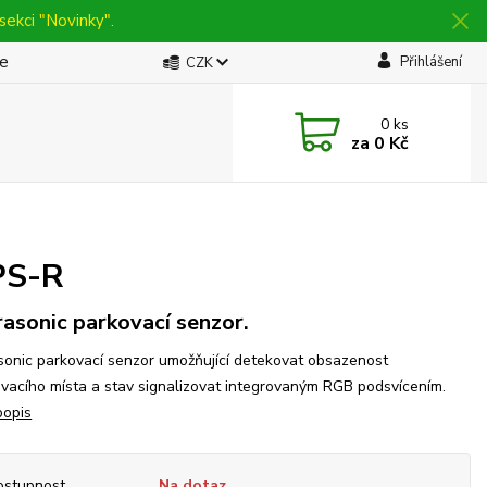
sekci "Novinky".
be
Přihlášení
CZK
0
ks
za
0 Kč
PS-R
rasonic parkovací senzor.
sonic parkovací senzor umožňující detekovat obsazenost
vacího místa a stav signalizovat integrovaným RGB podsvícením.
popis
ostupnost
Na dotaz