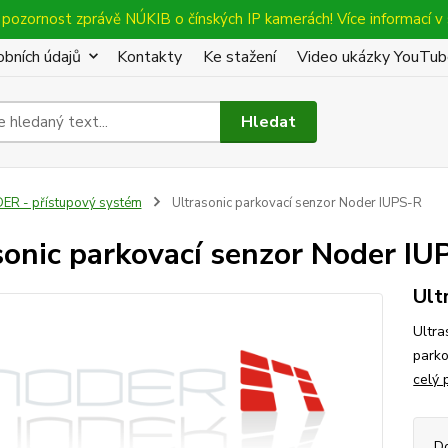
pozornost zprávě NÚKIB o čínských IP kamerách! Více informací v 
bních údajů
Kontakty
Ke stažení
Video ukázky YouTu
Hledat
ER - přístupový systém
Ultrasonic parkovací senzor Noder IUPS-R
sonic parkovací senzor Noder IU
Ult
Ultra
parko
celý 
D