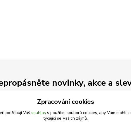
epropásněte novinky, akce a slev
Zpracování cookies
Přihlásit se
eři potřebují Váš
souhlas
s použitím souborů cookies, aby Vám mohli z
Souhlasím se
zpracováním osobních údajů
za účelem rozesílky newsletteru.
týkající se Vašich zájmů.
Můžete se kdykoli odhlásit. Zasíláme jednou za 14 dní.