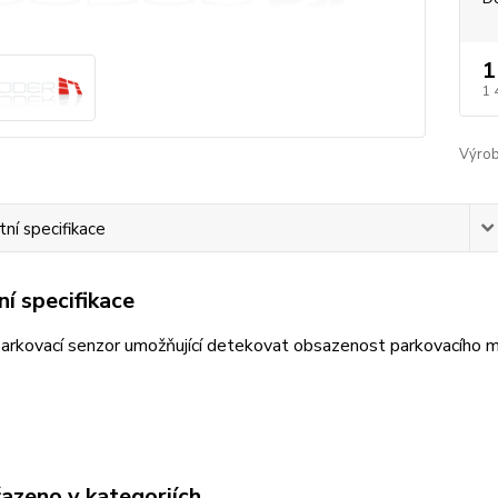
1
1 
Výrob
ní specifikace
í specifikace
parkovací senzor umožňující detekovat obsazenost parkovacího m
řazeno v kategoriích