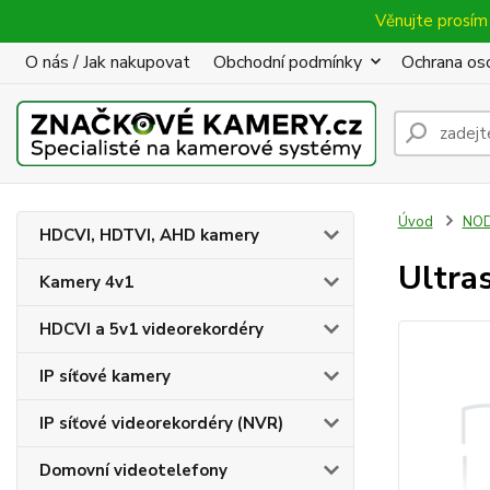
Věnujte prosím 
O nás / Jak nakupovat
Obchodní podmínky
Ochrana oso
Úvod
NOD
HDCVI, HDTVI, AHD kamery
Ultra
Kamery 4v1
HDCVI a 5v1 videorekordéry
IP síťové kamery
IP síťové videorekordéry (NVR)
Domovní videotelefony