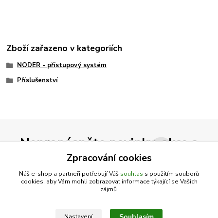
Zboží zařazeno v kategoriích
NODER - přístupový systém
Příslušenství
Nepropásněte novinky, akce a
slevy!
Zpracování cookies
Náš e-shop a partneři potřebují Váš
souhlas
s použitím souborů
cookies, aby Vám mohli zobrazovat informace týkající se Vašich
Přihlásit se
zájmů.
Souhlasím se
zpracováním osobních údajů
za účelem rozesílky newsletteru.
Souhlasím
Nastavení