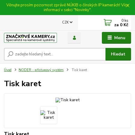
Věnujte prosím pozornost zprávě NÚKIB o čínských IP kamerách! Více
informací v sekci "Novinky".
0
ks
CZK
za
0 Kč
Menu
Hledat
Úvod
NODER - přístupový systém
Tisk karet
Tisk karet
Tisk karet