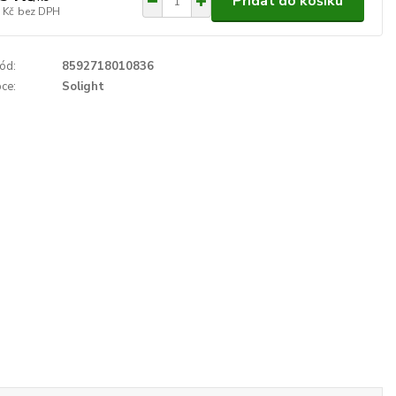
Přidat do košíku
 Kč
bez DPH
ód:
8592718010836
ce:
Solight