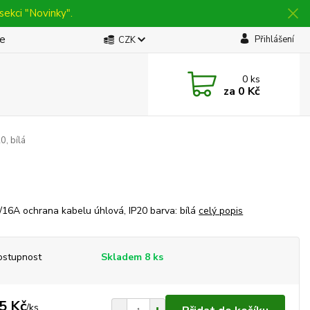
sekci "Novinky".
be
Přihlášení
CZK
0
ks
za
0 Kč
0, bílá
16A ochrana kabelu úhlová, IP20 barva: bílá
celý popis
ostupnost
Skladem 8 ks
5 Kč
/
ks