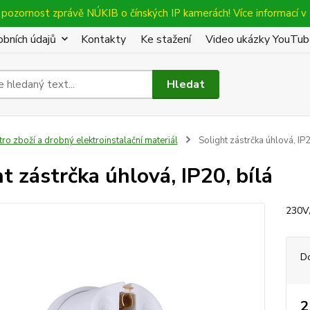
pozornost zprávě NÚKIB o čínských IP kamerách! Více informací v 
bních údajů
Kontakty
Ke stažení
Video ukázky YouTu
Hledat
tro zboží a drobný elektroinstalační materiál
Solight zástrčka úhlová, IP2
t zástrčka úhlová, IP20, bílá
230V/
D
2