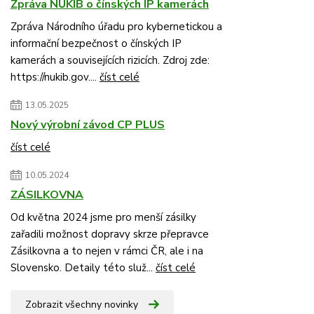
Zpráva NÚKIB o čínských IP kamerách
Zpráva Národního úřadu pro kybernetickou a
informační bezpečnost o čínských IP
kamerách a souvisejících rizicích. Zdroj zde:
https://nukib.gov....
číst celé
13.05.2025
Nový výrobní závod CP PLUS
číst celé
10.05.2024
ZÁSILKOVNA
Od května 2024 jsme pro menší zásilky
zařadili možnost dopravy skrze přepravce
Zásilkovna a to nejen v rámci ČR, ale i na
Slovensko. Detaily této služ...
číst celé
Zobrazit všechny novinky