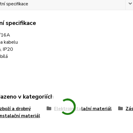
ní specifikace
í specifikace
/16A
na kabelu
, IP20
 bílá
řazeno v kategoriích
zboží a drobný
Elektroinstalační materiál
Zás
instalační materiál