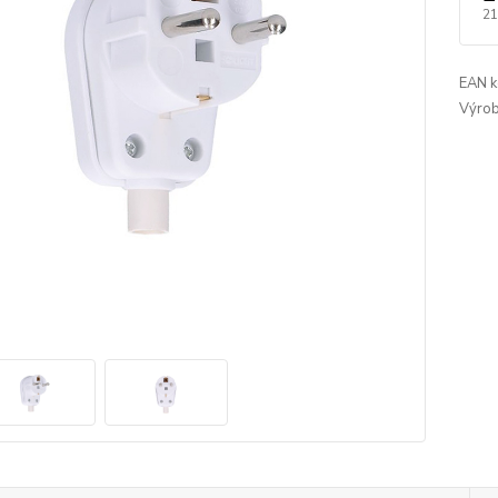
21
EAN k
Výrob