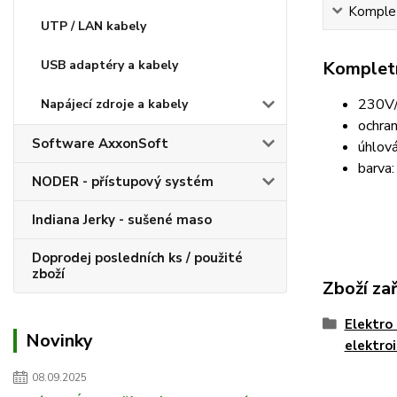
Komplet
UTP / LAN kabely
Kompletn
USB adaptéry a kabely
230V
Napájecí zdroje a kabely
ochra
Software AxxonSoft
úhlová
barva:
NODER - přístupový systém
Indiana Jerky - sušené maso
Doprodej posledních ks / použité
zboží
Zboží za
Elektro 
Novinky
elektro
08.09.2025