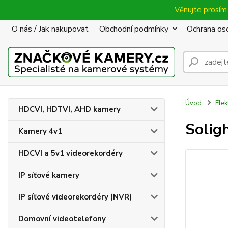
Věnujte prosím 
O nás / Jak nakupovat
Obchodní podmínky
Ochrana oso
Úvod
Elek
HDCVI, HDTVI, AHD kamery
Soligh
Kamery 4v1
HDCVI a 5v1 videorekordéry
IP síťové kamery
IP síťové videorekordéry (NVR)
Domovní videotelefony