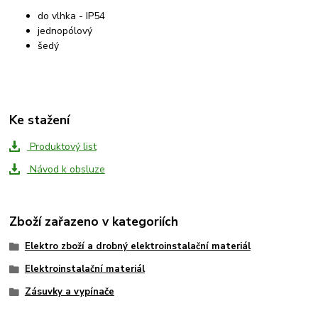
do vlhka - IP54
jednopólový
šedý
Ke stažení
Produktový list
Návod k obsluze
Zboží zařazeno v kategoriích
Elektro zboží a drobný elektroinstalační materiál
Elektroinstalační materiál
Zásuvky a vypínače