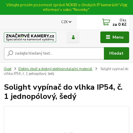
Věnujte prosím pozornost zprávě NÚKIB o čínských IP kamerách! Více
informací v sekci "Novinky".
0
ks
CZK
za
0 Kč
Menu
Hledat
Úvod
Elektro zboží a drobný elektroinstalační materiál
Solight vypínač do
vlhka IP54, č. 1 jednopólový, šedý
Solight vypínač do vlhka IP54, č.
1 jednopólový, šedý