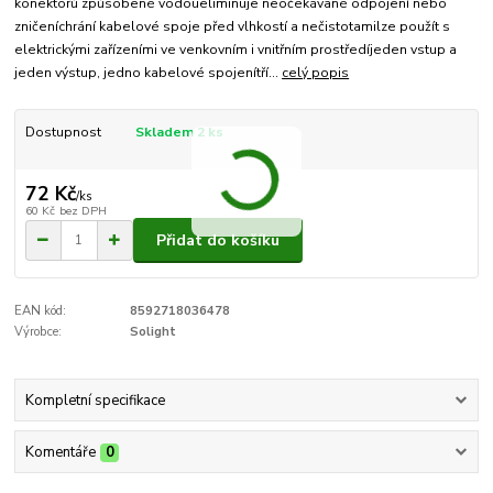
konektorů způsobené vodoueliminuje neočekávané odpojení nebo
zničeníchrání kabelové spoje před vlhkostí a nečistotamilze použít s
elektrickými zařízeními ve venkovním i vnitřním prostředíjeden vstup a
jeden výstup, jedno kabelové spojenítří...
celý popis
Dostupnost
Skladem 2 ks
72 Kč
/
ks
60 Kč
bez DPH
Přidat do košíku
EAN kód:
8592718036478
Výrobce:
Solight
Kompletní specifikace
Komentáře
0