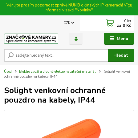
Věnujte prosím pozornost zprávě NÚKIB o čínských IP kamerách! Více
informací v sekci "Novinky".
0
ks
CZK
za
0 Kč
Menu
Hledat
Úvod
Elektro zboží a drobný elektroinstalační materiál
Solight venkovní
ochranné pouzdro na kabely, IP44
Solight venkovní ochranné
pouzdro na kabely, IP44