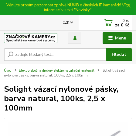
Věnujte prosím pozornost zprávě NÚKIB o čínských IP kamerách! Více
informací v sekci "Novinky".
0
ks
CZK
za
0 Kč
Menu
Hledat
Úvod
Elektro zboží a drobný elektroinstalační materiál
Solight vázací
nylonové pásky, barva natural, 100ks, 2,5 x 100mm
Solight vázací nylonové pásky,
barva natural, 100ks, 2,5 x
100mm