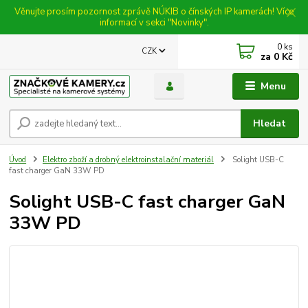
Věnujte prosím pozornost zprávě NÚKIB o čínských IP kamerách! Více
informací v sekci "Novinky".
0
ks
CZK
za
0 Kč
Menu
Hledat
Úvod
Elektro zboží a drobný elektroinstalační materiál
Solight USB-C
fast charger GaN 33W PD
Solight USB-C fast charger GaN
33W PD