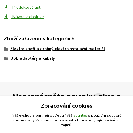
Produktový list
Návod k obsluze
Zboží zařazeno v kategoriích
Elektro zboží a drobný elektroinstalační materiál
USB adaptéry a kabely
Nepropásněte novinky, akce a
slevy!
Zpracování cookies
Náš e-shop a partneři potřebují Váš
souhlas
s použitím souborů
cookies, aby Vám mohli zobrazovat informace týkající se Vašich
Přihlásit se
zájmů.