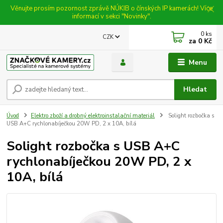
Věnujte prosím pozornost zprávě NÚKIB o čínských IP kamerách! Více
informací v sekci "Novinky".
0
ks
CZK
za
0 Kč
Menu
Hledat
Úvod
Elektro zboží a drobný elektroinstalační materiál
Solight rozbočka s
USB A+C rychlonabíječkou 20W PD, 2 x 10A, bílá
Solight rozbočka s USB A+C
rychlonabíječkou 20W PD, 2 x
10A, bílá