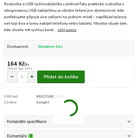
Rozbočka a USB rychlonabíječka v jednomTato praktická rozbočka s
integrovanou USB nabíječkou je ideální řešení pro domácnosti, kde
potřebujete připojit více zařízení na jednom místě – například televizi,
set-top box a tomu nabíjet telefony nebo tablety. Vhodná všude tam,
kde chcete mít rychlou kontr...
celý popis
Dostupnost
Skladem 3 ks
164 Kč
/
ks
136 Kč
bez DPH
Přidat do košíku
EAN kód:
8592718034863
Výrobce:
Solight
Kompletní specifikace
Komentáře
0