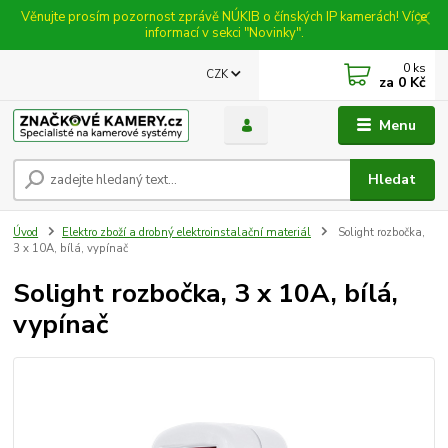
Věnujte prosím pozornost zprávě NÚKIB o čínských IP kamerách! Více
informací v sekci "Novinky".
0
ks
CZK
za
0 Kč
Menu
Hledat
Úvod
Elektro zboží a drobný elektroinstalační materiál
Solight rozbočka,
3 x 10A, bílá, vypínač
Solight rozbočka, 3 x 10A, bílá,
vypínač