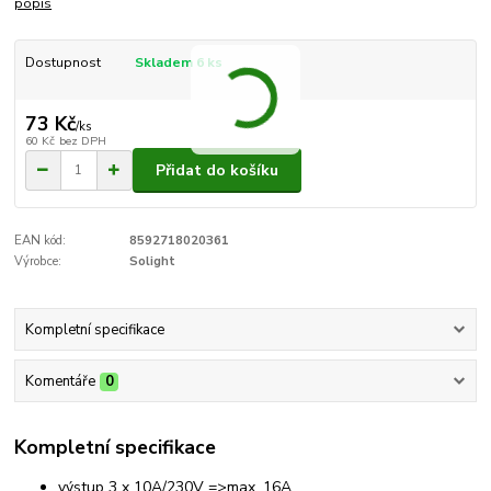
popis
Dostupnost
Skladem 6 ks
73 Kč
/
ks
60 Kč
bez DPH
Přidat do košíku
EAN kód:
8592718020361
Výrobce:
Solight
Kompletní specifikace
Komentáře
0
Kompletní specifikace
výstup 3 x 10A/230V =>max. 16A