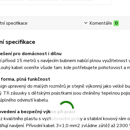
ní specifikace
Komentáře
0
í specifikace
řešení pro domácnost i dílnu
í přívod 15 metrů s navíjecím bubnem nabízí plnou využitelnost 
louhý kabel oceníte všude tam, kde potřebujete pohotovost a mob
forma, plná funkčnost
sign upravený do malých rozměrů je stejně výkonný jako velké bu
. Tři zásuvky s dětskými pojistkami jsou chráněny tepelnou pojis
úplného odvinutí kabelu.
vedení a bezpečný výkon při práci
z kvalitního plastu s vyztužovacími prvky a stabilní kovový rám
ňují navíjení. Přívodní kabel 3×1,0 mm2 zvládne zátěž až 2300 