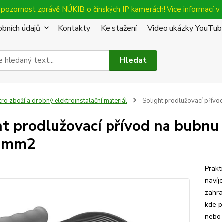
pozornost zprávě NÚKIB o čínských IP kamerách! Více informací v 
bních údajů
Kontakty
Ke stažení
Video ukázky YouTu
Hledat
tro zboží a drobný elektroinstalační materiál
Solight prodlužovací přívo
ht prodlužovací přívod na bubnu 
,0mm2
Prakt
navíj
zahra
kde p
nebo 