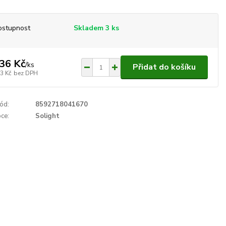
ostupnost
Skladem 3 ks
36 Kč
/
ks
Přidat do košíku
3 Kč
bez DPH
ód:
8592718041670
ce:
Solight