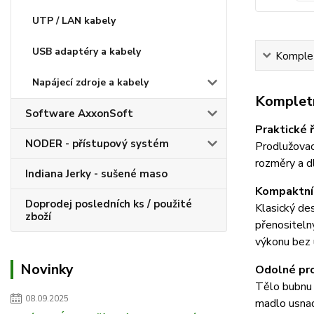
UTP / LAN kabely
USB adaptéry a kabely
Komplet
Napájecí zdroje a kabely
Kompletn
Software AxxonSoft
Praktické 
NODER - přístupový systém
Prodlužovac
rozměry a d
Indiana Jerky - sušené maso
Kompaktní 
Doprodej posledních ks / použité
Klasický de
zboží
přenositelný
výkonu bez 
Novinky
Odolné pro
Tělo bubnu 
08.09.2025
madlo usnad