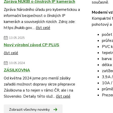
Zpráva NÚKIB o čínských IP kamerách
současně.
Zpráva Národního úřadu pro kybernetickou a
Moderní vz
informační bezpečnost o čínských IP
Kompaktní tv
kamerách a souvisejících rizicích. Zdroj zde:
pohotový a 
https://nukib.gov....
číst celé
počet
13.05.2025
průře
Nový výrobní závod CP PLUS
PVC ka
tepeln
číst celé
barva:
10.05.2024
délka
ZÁSILKOVNA
zatížen
3,9A 
Od května 2024 jsme pro menší zásilky
10A /
zařadili možnost dopravy skrze přepravce
průmě
Zásilkovna a to nejen v rámci ČR, ale i na
Preze
Slovensko. Detaily této služ...
číst celé
Zobrazit všechny novinky