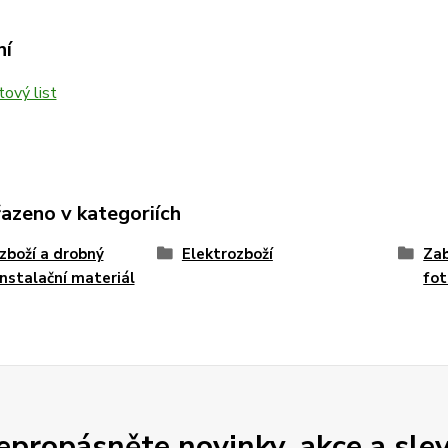
ní
ový list
řazeno v kategoriích
zboží a drobný
Elektrozboží
Zab
instalační materiál
fot
epropásněte novinky, akce a slev