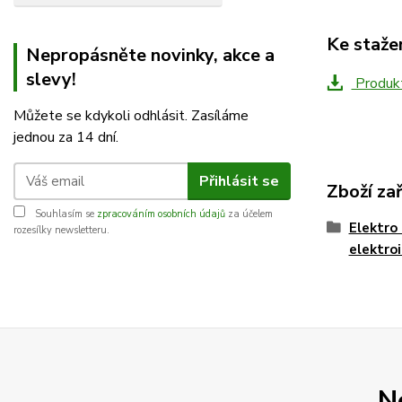
Ke staže
Nepropásněte novinky, akce a
slevy!
Produkt
Můžete se kdykoli odhlásit. Zasíláme
jednou za 14 dní.
Přihlásit se
Zboží za
Souhlasím se
zpracováním osobních údajů
za účelem
Elektro 
rozesílky newsletteru.
elektro
N