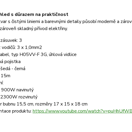
hled s důrazem na praktičnost
ar s čistými liniemi a barevnými detaily působí moderně a zárov
zároveň skladný přívod elektřiny.
 zásuvek: 3
z vodičů: 3 x 1,0mm2
bel, typ H05VV-F 3G, úhlová vidlice
á pojistka
 šedá - černá
: 15m
í:
/ 900W navinutý
 2300W rozvinutý
r bubnu 15,5 cm, rozměry 17 x 15 x 18 cm
ntace produktu:
https://www.youtube.com/watch?v=puHhUfW