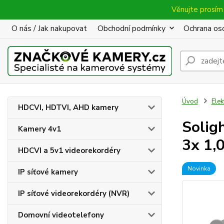
Věnujte prosím 
O nás / Jak nakupovat
Obchodní podmínky
Ochrana oso
Úvod
Elek
HDCVI, HDTVI, AHD kamery
Solig
Kamery 4v1
3x 1
HDCVI a 5v1 videorekordéry
Novinka
IP síťové kamery
IP síťové videorekordéry (NVR)
Domovní videotelefony