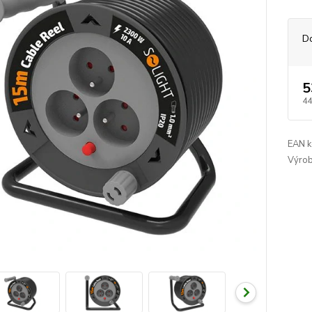
D
5
44
EAN k
Výrob