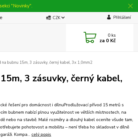
sekci "Novinky".
be
Přihlášení
CZK
0
ks
za
0 Kč
d na bubnu 15m, 3 zásuvky, černý kabel, 3x 1,0mm2
15m, 3 zásuvky, černý kabel,
ické řešení pro domácnost i dílnuProdlužovací přívod 15 metrů s
ecím bubnem nabízí plnou využitelnost ve větších místnostech, na
dě nebo na stavbě. Malé rozměry a dlouhý kabel oceníte všude tam,
otřebujete pohotovost a mobilitu – není třeba ho skladovat v dílně
garáži. Kompa...
celý popis