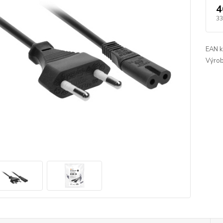
4
33
EAN k
Výrob