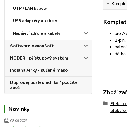
Komplet
UTP / LAN kabely
Kompletn
USB adaptéry a kabely
pro AV
Napájecí zdroje a kabely
2-pin,
Software AxxonSoft
balení
délka
NODER - přístupový systém
Indiana Jerky - sušené maso
Doprodej posledních ks / použité
zboží
Zboží za
Elektro 
Novinky
elektro
08.09.2025