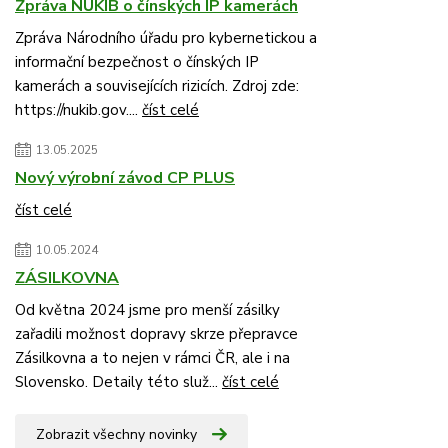
Zpráva NÚKIB o čínských IP kamerách
Zpráva Národního úřadu pro kybernetickou a
informační bezpečnost o čínských IP
kamerách a souvisejících rizicích. Zdroj zde:
https://nukib.gov....
číst celé
13.05.2025
Nový výrobní závod CP PLUS
číst celé
10.05.2024
ZÁSILKOVNA
Od května 2024 jsme pro menší zásilky
zařadili možnost dopravy skrze přepravce
Zásilkovna a to nejen v rámci ČR, ale i na
Slovensko. Detaily této služ...
číst celé
Zobrazit všechny novinky