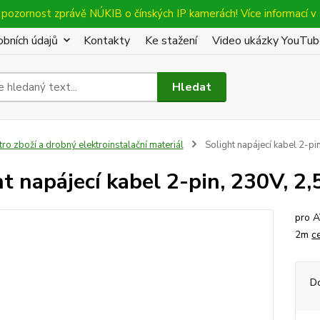
pozornost zprávě NÚKIB o čínských IP kamerách! Více informací v 
bních údajů
Kontakty
Ke stažení
Video ukázky YouTu
Hledat
tro zboží a drobný elektroinstalační materiál
Solight napájecí kabel 2-pi
ht napájecí kabel 2-pin, 230V, 2
pro A
2m
c
D