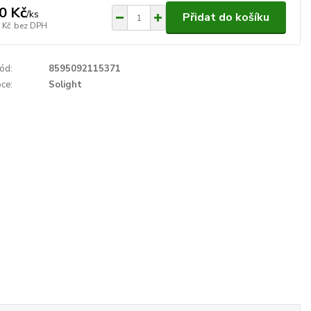
0 Kč
/
ks
Přidat do košíku
 Kč
bez DPH
ód:
8595092115371
ce:
Solight