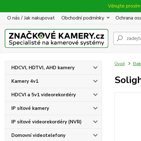
Věnujte prosím 
O nás / Jak nakupovat
Obchodní podmínky
Ochrana oso
Úvod
Elek
HDCVI, HDTVI, AHD kamery
Solig
Kamery 4v1
HDCVI a 5v1 videorekordéry
IP síťové kamery
IP síťové videorekordéry (NVR)
Domovní videotelefony