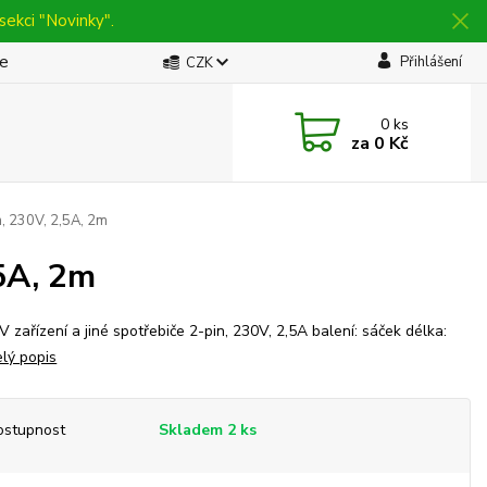
sekci "Novinky".
be
Přihlášení
CZK
0
ks
za
0 Kč
n, 230V, 2,5A, 2m
,5A, 2m
V zařízení a jiné spotřebiče 2-pin, 230V, 2,5A balení: sáček délka:
elý popis
ostupnost
Skladem 2 ks