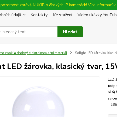
pozornost zprávě NÚKIB o čínských IP kamerách! Více informací v 
bních údajů
Kontakty
Ke stažení
Video ukázky YouTu
Hledat
tro zboží a drobný elektroinstalační materiál
Solight LED žárovka, klasic
ht LED žárovka, klasický tvar, 1
LED ž
(odpo
bílá)
svíce
- 265