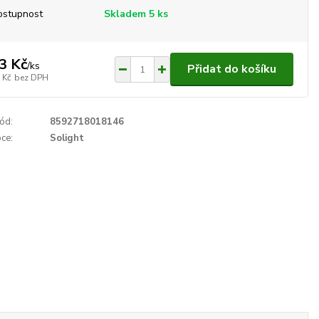
ostupnost
Skladem 5 ks
3 Kč
/
ks
Přidat do košíku
 Kč
bez DPH
ód:
8592718018146
ce:
Solight