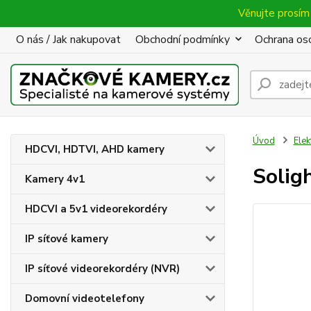
Věnujte prosím 
O nás / Jak nakupovat
Obchodní podmínky
Ochrana oso
Úvod
Elek
HDCVI, HDTVI, AHD kamery
Solig
Kamery 4v1
HDCVI a 5v1 videorekordéry
IP síťové kamery
IP síťové videorekordéry (NVR)
Domovní videotelefony