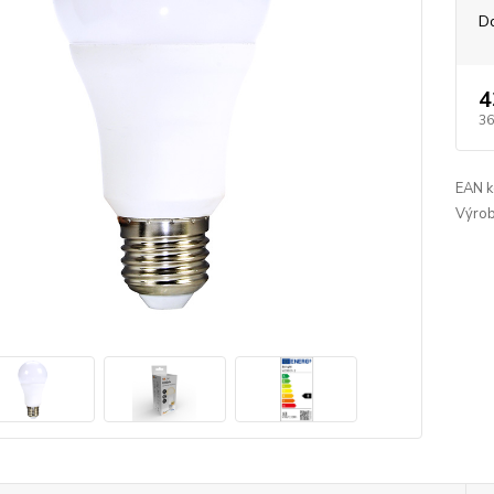
D
4
36
EAN k
Výrob