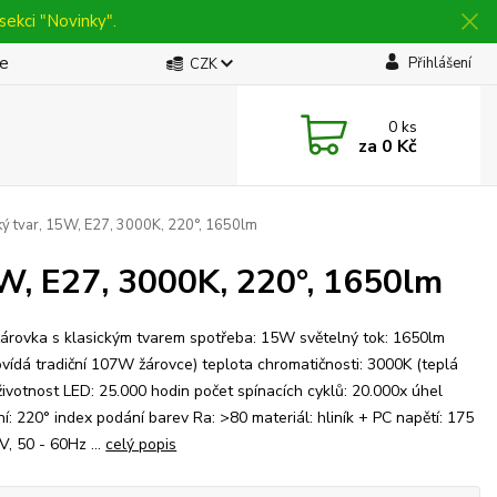
sekci "Novinky".
be
Přihlášení
CZK
0
ks
za
0 Kč
ký tvar, 15W, E27, 3000K, 220°, 1650lm
5W, E27, 3000K, 220°, 1650lm
árovka s klasickým tvarem spotřeba: 15W světelný tok: 1650lm
vídá tradiční 107W žárovce) teplota chromatičnosti: 3000K (teplá
 životnost LED: 25.000 hodin počet spínacích cyklů: 20.000x úhel
ní: 220° index podání barev Ra: >80 materiál: hliník + PC napětí: 175
V, 50 - 60Hz ...
celý popis