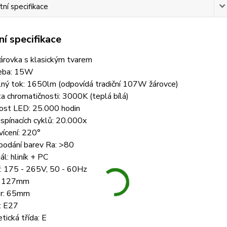
ní specifikace
í specifikace
árovka s klasickým tvarem
eba: 15W
lný tok: 1650lm (odpovídá tradiční 107W žárovce)
a chromatičnosti: 3000K (teplá bílá)
nost LED: 25.000 hodin
spínacích cyklů: 20.000x
vícení: 220°
podání barev Ra: >80
ál: hliník + PC
í: 175 - 265V, 50 - 60Hz
: 127mm
r: 65mm
: E27
tická třída: E