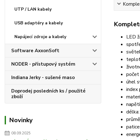
Komplet
UTP / LAN kabely
Kompletn
USB adaptéry a kabely
LED ž
Napájecí zdroje a kabely
spotř
Software AxxonSoft
světe
teplot
NODER - přístupový systém
život
počet 
Indiana Jerky - sušené maso
úhel s
index 
Doprodej posledních ks / použité
materi
zboží
napět
délka
průmě
Novinky
patice
08.09.2025
energe