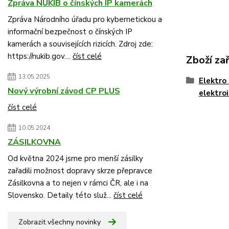
Zpráva NÚKIB o čínských IP kamerách
Zpráva Národního úřadu pro kybernetickou a
informační bezpečnost o čínských IP
kamerách a souvisejících rizicích. Zdroj zde:
https://nukib.gov....
číst celé
Zboží za
13.05.2025
Elektro 
Nový výrobní závod CP PLUS
elektro
číst celé
10.05.2024
ZÁSILKOVNA
Od května 2024 jsme pro menší zásilky
zařadili možnost dopravy skrze přepravce
Zásilkovna a to nejen v rámci ČR, ale i na
Slovensko. Detaily této služ...
číst celé
Zobrazit všechny novinky