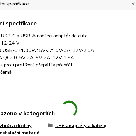
ní specifikace
í specifikace
USB-C a USB-A nabíjecí adaptér do auta
: 12-24 V
p USB-C PD30W: 5V-3A, 9V-3A, 12V-2,5A
 QC3.0: 5V-3A, 9V-2A, 12V-1,5A
a proti přetížení, přepětí a přehřátí
 černá
řazeno v kategoriích
zboží a drobný
USB adaptéry a kabely
instalační materiál