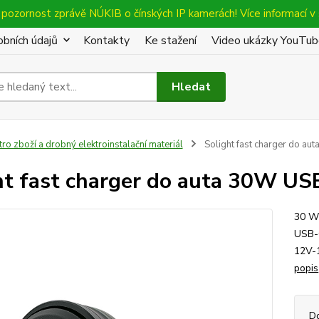
pozornost zprávě NÚKIB o čínských IP kamerách! Více informací v 
bních údajů
Kontakty
Ke stažení
Video ukázky YouTu
Hledat
tro zboží a drobný elektroinstalační materiál
Solight fast charger do au
ht fast charger do auta 30W US
30 W 
USB-
12V-1
popis
D