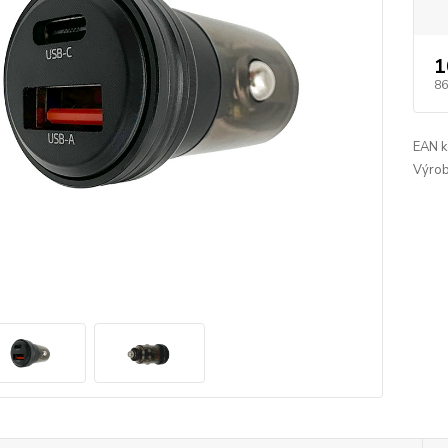
1
86
EAN k
Výrob