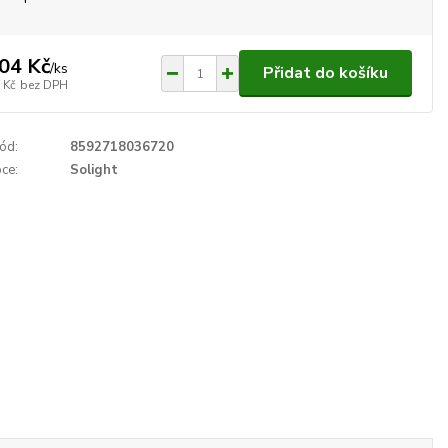
04 Kč
/
ks
Přidat do košíku
 Kč
bez DPH
ód:
8592718036720
ce:
Solight