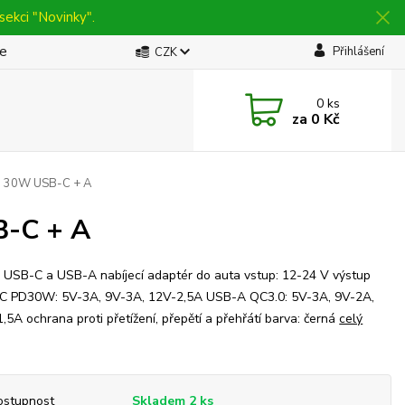
sekci "Novinky".
be
Přihlášení
CZK
0
ks
za
0 Kč
ta 30W USB-C + A
B-C + A
USB-C a USB-A nabíjecí adaptér do auta vstup: 12-24 V výstup
C PD30W: 5V-3A, 9V-3A, 12V-2,5A USB-A QC3.0: 5V-3A, 9V-2A,
,5A ochrana proti přetížení, přepětí a přehřátí barva: černá
celý
ostupnost
Skladem 2 ks