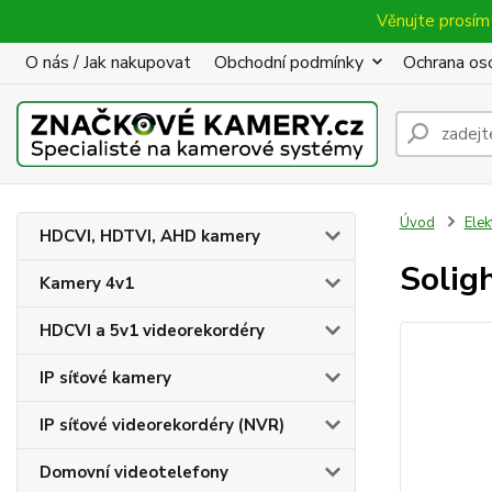
Věnujte prosím 
O nás / Jak nakupovat
Obchodní podmínky
Ochrana oso
Úvod
Elek
HDCVI, HDTVI, AHD kamery
Solig
Kamery 4v1
HDCVI a 5v1 videorekordéry
IP síťové kamery
IP síťové videorekordéry (NVR)
Domovní videotelefony