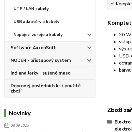
Komplet
UTP / LAN kabely
Kompletn
USB adaptéry a kabely
30 W 
Napájecí zdroje a kabely
vstup
Software AxxonSoft
výstu
USB-A
NODER - přístupový systém
ochran
barva:
Indiana Jerky - sušené maso
Doprodej posledních ks / použité
zboží
Zboží za
Novinky
Elektro 
08.09.2025
elektro