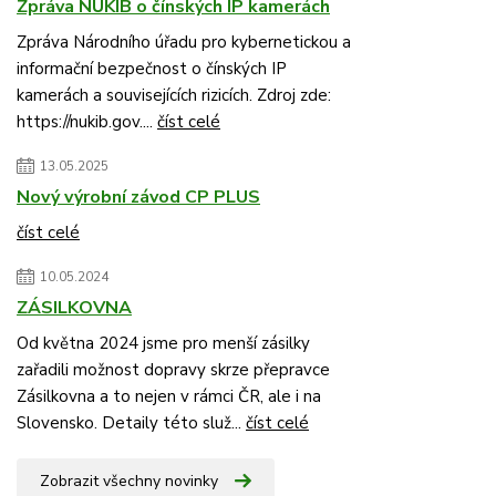
Zpráva NÚKIB o čínských IP kamerách
Zpráva Národního úřadu pro kybernetickou a
informační bezpečnost o čínských IP
kamerách a souvisejících rizicích. Zdroj zde:
https://nukib.gov....
číst celé
13.05.2025
Nový výrobní závod CP PLUS
číst celé
10.05.2024
ZÁSILKOVNA
Od května 2024 jsme pro menší zásilky
zařadili možnost dopravy skrze přepravce
Zásilkovna a to nejen v rámci ČR, ale i na
Slovensko. Detaily této služ...
číst celé
Zobrazit všechny novinky