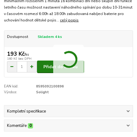
minimálním rozlišením 1 minuta 16 kombinací dní nebo skupin dní funkce
letního času možnost nastavení náhodného spínání po dobu 10-31minut
v časovém rozmezí 6:00h až 18:00h zabudovaná nabíjecí baterie pro
uchování hodnot dětské pojis...
celý popis
Dostupnost
Skladem 4 ks
193 Kč
/
ks
160 Kč
bez DPH
Přidat do košíku
EAN kód:
8595092100896
Výrobce:
Solight
Kompletní specifikace
Komentáře
0