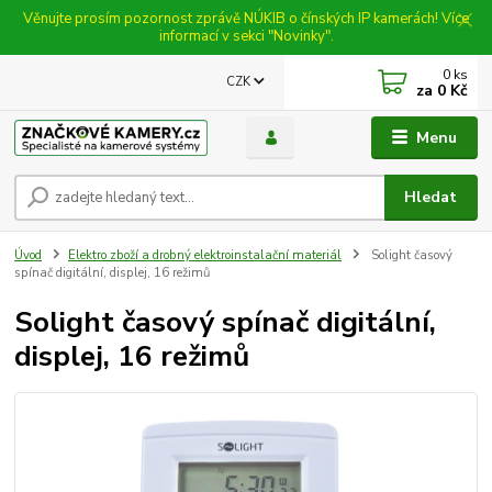
Věnujte prosím pozornost zprávě NÚKIB o čínských IP kamerách! Více
informací v sekci "Novinky".
0
ks
CZK
za
0 Kč
Menu
Hledat
Úvod
Elektro zboží a drobný elektroinstalační materiál
Solight časový
spínač digitální, displej, 16 režimů
Solight časový spínač digitální,
displej, 16 režimů