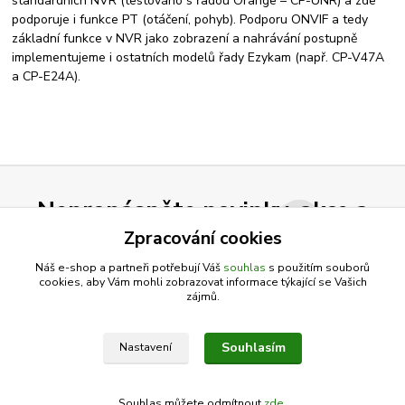
standardních NVR (testováno s řadou Orange – CP-UNR) a zde
podporuje i funkce PT (otáčení, pohyb). Podporu ONVIF a tedy
základní funkce v NVR jako zobrazení a nahrávání postupně
implementujeme i ostatních modelů řady Ezykam (např. CP-V47A
a CP-E24A).
Nepropásněte novinky, akce a
slevy!
Zpracování cookies
Náš e-shop a partneři potřebují Váš
souhlas
s použitím souborů
cookies, aby Vám mohli zobrazovat informace týkající se Vašich
Přihlásit se
zájmů.
Souhlasím se
zpracováním osobních údajů
za účelem rozesílky newsletteru.
Souhlasím
Nastavení
Můžete se kdykoli odhlásit. Zasíláme jednou za 14 dní.
Souhlas můžete odmítnout
zde
.