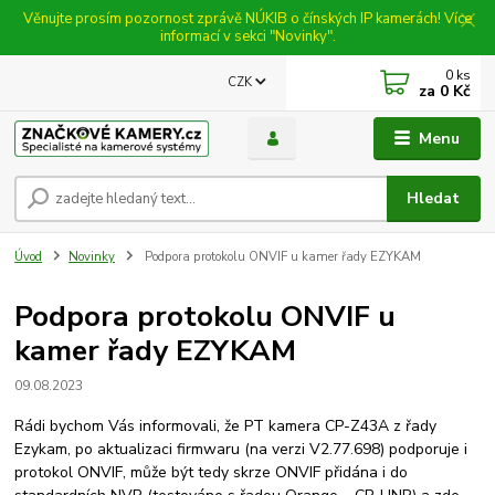
Věnujte prosím pozornost zprávě NÚKIB o čínských IP kamerách! Více
informací v sekci "Novinky".
0
ks
CZK
za
0 Kč
Menu
Hledat
Úvod
Novinky
Podpora protokolu ONVIF u kamer řady EZYKAM
Podpora protokolu ONVIF u
kamer řady EZYKAM
09.08.2023
Rádi bychom Vás informovali, že PT kamera CP-Z43A z řady
Ezykam, po aktualizaci firmwaru (na verzi V2.77.698) podporuje i
protokol ONVIF, může být tedy skrze ONVIF přidána i do