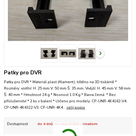
Patky pro DVR
Patky pro DVR * Materiál plast (filament), tištěno na 3D tiskárně *
Rozměry: vnitřní: H: 25 mm V: 50 mm Š: 35 mm, Vnější: H: 45 mm V: 58 mm
Š: 40 mm * Hmotnost 24 g * Nosnost 1.0 Kg * Barva černá * Bez
příslušenství * 2 ks v balení * Určeno pro modely: CP-UNR-4K4162-V4,
CP-UNR-4K4322-V3, CP-UNR-4K4...
celý popis
Dostupnost
do 4 dnů, na objednávku emailem