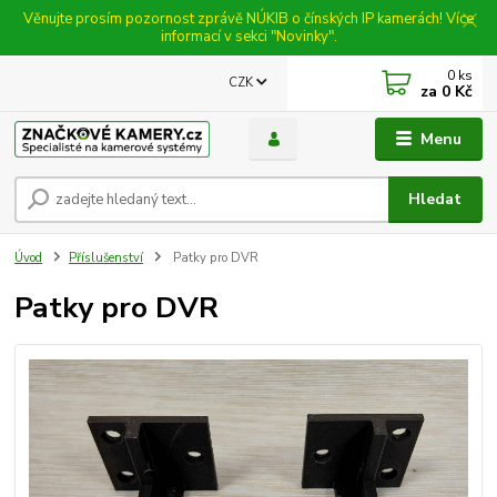
Věnujte prosím pozornost zprávě NÚKIB o čínských IP kamerách! Více
informací v sekci "Novinky".
0
ks
CZK
za
0 Kč
Menu
Hledat
Úvod
Příslušenství
Patky pro DVR
Patky pro DVR