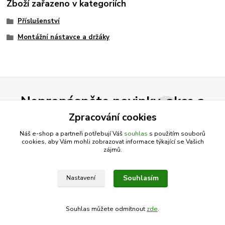
Zboží zařazeno v kategoriích
Příslušenství
Montážní nástavce a držáky
Nepropásněte novinky, akce a
slevy!
Zpracování cookies
Náš e-shop a partneři potřebují Váš
souhlas
s použitím souborů
cookies, aby Vám mohli zobrazovat informace týkající se Vašich
Přihlásit se
zájmů.
Souhlasím se
zpracováním osobních údajů
za účelem rozesílky newsletteru.
Souhlasím
Nastavení
Můžete se kdykoli odhlásit. Zasíláme jednou za 14 dní.
Souhlas můžete odmítnout
zde
.
Vytvořeno na
Eshop-rychle.cz