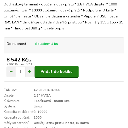
Docházkový terminál - obličej a otisk prstu * 2.8 HVGA displej * 1000
uložených tváří * 10000 uložených otisků prstů * Podporuje ID karty *
Umožňuje hesla * Obsahuje datum a kalendář * Připojení USB host a
RJ45 LAN * Umožňuje ovládání dveří či přístupu * Rozměry 155 x 155 x 35
mm * Hmotnost 380 g * ...
celý popis
Dostupnost
Skladem 1 ks
8 542 Kč
/
ks
7 060 Kč
bez DPH
Přidat do košíku
EAN kód:
4250593434966
Disple:
2.8" HVGA
Klávesnice:
Tlačítková - mobil 4x4
Systém:
Linux
Kapacita otisků prstů:
10000
Kapacita obličejů:
1000
Módy rozpoznání:
Obličej, otisk prstu, heslo, ID karta