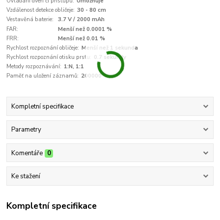
Ovládání dveří či přístupu:
Umožňuje
Vzdálenost detekce obličeje:
30 - 80 cm
Vestavěná baterie:
3.7 V / 2000 mAh
FAR:
Menší než 0.0001 %
FRR:
Menší než 0.01 %
Rychlost rozpoznání obličeje:
Menší než 1 sekunda
Rychlost rozpoznání otisku prstu:
0.7 sekundy
Metody rozpoznávání:
1:N, 1:1
Paměť na uložení záznamů:
200000
Kompletní specifikace
Parametry
Komentáře
0
Ke stažení
Kompletní specifikace