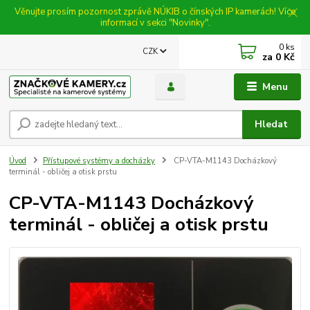
Věnujte prosím pozornost zprávě NÚKIB o čínských IP kamerách! Více
informací v sekci "Novinky".
0
ks
CZK
za
0 Kč
Menu
Hledat
Úvod
Přístupové systémy a docházky
CP-VTA-M1143 Docházkový
terminál - obličej a otisk prstu
CP-VTA-M1143 Docházkový
terminál - obličej a otisk prstu