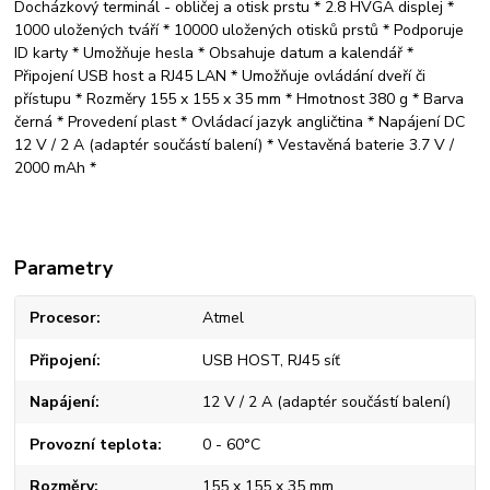
Docházkový terminál - obličej a otisk prstu * 2.8 HVGA displej *
1000 uložených tváří * 10000 uložených otisků prstů * Podporuje
ID karty * Umožňuje hesla * Obsahuje datum a kalendář *
Připojení USB host a RJ45 LAN * Umožňuje ovládání dveří či
přístupu * Rozměry 155 x 155 x 35 mm * Hmotnost 380 g * Barva
černá * Provedení plast * Ovládací jazyk angličtina * Napájení DC
12 V / 2 A (adaptér součástí balení) * Vestavěná baterie 3.7 V /
2000 mAh *
Parametry
Procesor
Atmel
Připojení
USB HOST, RJ45 síť
Napájení
12 V / 2 A (adaptér součástí balení)
Provozní teplota
0 - 60°C
Rozměry
155 x 155 x 35 mm