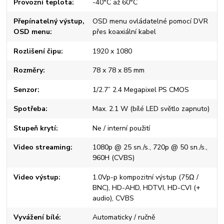
Provozní teplota
-40°C až 60°C
Přepínatelný výstup,
OSD menu ovládatelné pomocí DVR
OSD menu
přes koaxiální kabel
Rozlišení čipu
1920 x 1080
Rozměry
78 x 78 x 85 mm
Senzor
1/2.7” 2.4 Megapixel PS CMOS
Spotřeba
Max. 2.1 W (bílé LED světlo zapnuto)
Stupeň krytí
Ne / interní použití
Video streaming
1080p @ 25 sn./s., 720p @ 50 sn./s.,
960H (CVBS)
Video výstup
1.0Vp-p kompozitní výstup (75Ω /
BNC), HD-AHD, HDTVI, HD-CVI (+
audio), CVBS
Vyvážení bílé
Automaticky / ručně