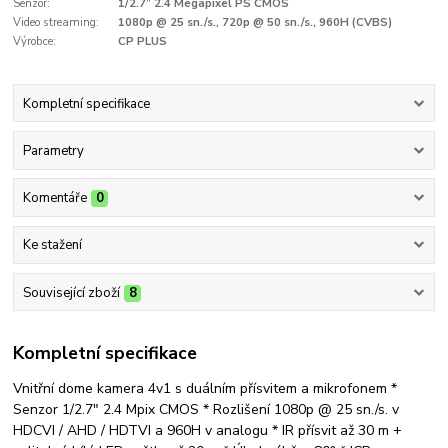
Senzor:
1/2.7” 2.4 Megapixel PS CMOS
Video streaming:
1080p @ 25 sn./s., 720p @ 50 sn./s., 960H (CVBS)
Výrobce:
CP PLUS
Kompletní specifikace
Parametry
Komentáře
0
Ke stažení
Související zboží
8
Kompletní specifikace
Vnitřní dome kamera 4v1 s duálním přísvitem a mikrofonem *
Senzor 1/2.7" 2.4 Mpix CMOS * Rozlišení 1080p @ 25 sn./s. v
HDCVI / AHD / HDTVI a 960H v analogu * IR přísvit až 30 m +