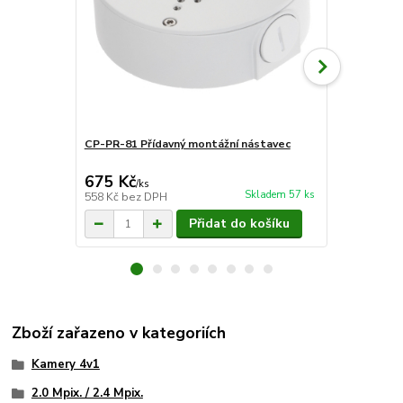
CP-PR-81 Přídavný montážní nástavec
CP-PR-63 Dr
675 Kč
602 Kč
/
ks
/
ks
Skladem 57 ks
558 Kč
bez DPH
498 Kč
bez 
Přidat do košíku
Zboží zařazeno v kategoriích
Kamery 4v1
2.0 Mpix. / 2.4 Mpix.