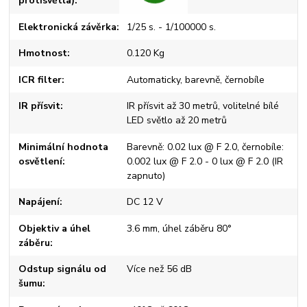
protisvětla)
Elektronická závěrka
1/25 s. - 1/100000 s.
Hmotnost
0.120 Kg
ICR filter
Automaticky, barevně, černobíle
IR přísvit
IR přísvit až 30 metrů, volitelné bílé
LED světlo až 20 metrů
Minimální hodnota
Barevně: 0.02 lux @ F 2.0, černobíle:
osvětlení
0.002 lux @ F 2.0 - 0 lux @ F 2.0 (IR
zapnuto)
Napájení
DC 12 V
Objektiv a úhel
3.6 mm, úhel záběru 80°
záběru
Odstup signálu od
Více než 56 dB
šumu