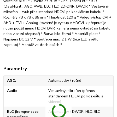
volitelné bílé LED světlo až 20 m * Úhel záběru 80° * ICR
(Day/Night), AGC, AWB, BLC, HLC, 2D-DNR, DWDR * Vestavěný
mikrofon - zvuk přes standard HDCVI po koaxiálním kabelu *
Rozměry 78 x 78 x 85 mm * Hmotnost 120 g * Video výstup CVI +
AHD + TVI + Analog (továrně je výstup v HDCVI, k přepnutí je
nutno použít menu HDCVI DVR, kamera nemá ovladač na kabelu
nebo vlastní přepínač) * Barva bílo-černá * Materiál plast *
Napájení DC 12 V * Spotřeba max. 2.1 W (bílé LED světlo
zapnuto) * Montáž ve třech osách *
Parametry
AGC
Automaticky / ručně
Audio
Vestavěný mikrofon (přenos
standardem HDCVI po koaxiálu s
videem)
BLC (kompenzace
Automaticky / DWDR, HLC, BLC