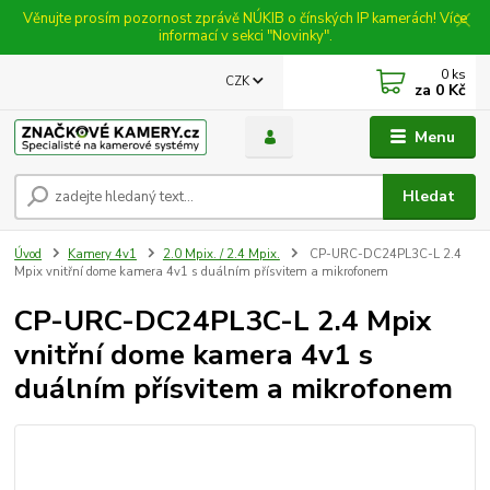
Věnujte prosím pozornost zprávě NÚKIB o čínských IP kamerách! Více
informací v sekci "Novinky".
0
ks
CZK
za
0 Kč
Menu
Hledat
Úvod
Kamery 4v1
2.0 Mpix. / 2.4 Mpix.
CP-URC-DC24PL3C-L 2.4
Mpix vnitřní dome kamera 4v1 s duálním přísvitem a mikrofonem
CP-URC-DC24PL3C-L 2.4 Mpix
vnitřní dome kamera 4v1 s
duálním přísvitem a mikrofonem