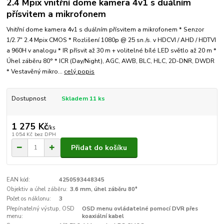
2.4 Mpix vnitřní dome kamera 4v1 s duálním
přísvitem a mikrofonem
Vnitřní dome kamera 4v1 s duálním přísvitem a mikrofonem * Senzor
1/2.7" 2.4 Mpix CMOS * Rozlišení 1080p @ 25 sn./s. v HDCVI / AHD / HDTVI
a 960H v analogu * IR přísvit až 30 m + volitelné bílé LED světlo až 20 m *
Úhel záběru 80° * ICR (Day/Night), AGC, AWB, BLC, HLC, 2D-DNR, DWDR
* Vestavěný mikro...
celý popis
Dostupnost
Skladem 11 ks
1 275 Kč
/
ks
1 054 Kč
bez DPH
Přidat do košíku
EAN kód:
4250593448345
Objektiv a úhel záběru:
3.6 mm, úhel záběru 80°
Počet os náklonu:
3
Přepínatelný výstup, OSD
OSD menu ovládatelné pomocí DVR přes
menu:
koaxiální kabel