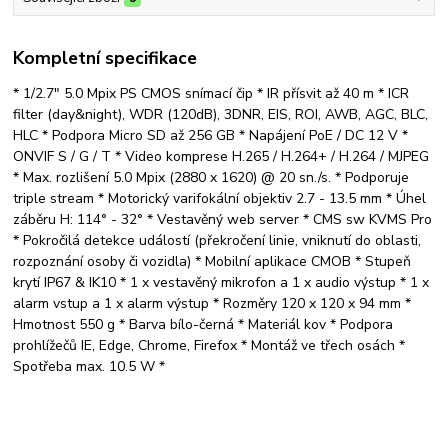
Kompletní specifikace
* 1/2.7" 5.0 Mpix PS CMOS snímací čip * IR přísvit až 40 m * ICR
filter (day&night), WDR (120dB), 3DNR, EIS, ROI, AWB, AGC, BLC,
HLC * Podpora Micro SD až 256 GB * Napájení PoE / DC 12 V *
ONVIF S / G / T * Video komprese H.265 / H.264+ / H.264 / MJPEG
* Max. rozlišení 5.0 Mpix (2880 x 1620) @ 20 sn./s. * Podporuje
triple stream * Motorický varifokální objektiv 2.7 - 13.5 mm * Úhel
záběru H: 114° - 32° * Vestavěný web server * CMS sw KVMS Pro
* Pokročilá detekce událostí (překročení linie, vniknutí do oblasti,
rozpoznání osoby či vozidla) * Mobilní aplikace CMOB * Stupeň
krytí IP67 & IK10 * 1 x vestavěný mikrofon a 1 x audio výstup * 1 x
alarm vstup a 1 x alarm výstup * Rozměry 120 x 120 x 94 mm *
Hmotnost 550 g * Barva bílo-černá * Materiál kov * Podpora
prohlížečů IE, Edge, Chrome, Firefox * Montáž ve třech osách *
Spotřeba max. 10.5 W *