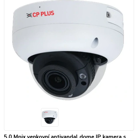
5.0 Mpix venkovní antivandal dome IP kamera s