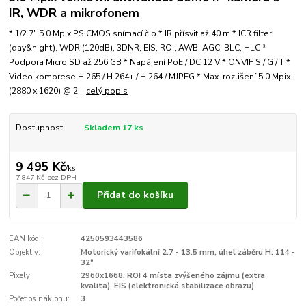
IR, WDR a mikrofonem
* 1/2.7" 5.0 Mpix PS CMOS snímací čip * IR přísvit až 40 m * ICR filter
(day&night), WDR (120dB), 3DNR, EIS, ROI, AWB, AGC, BLC, HLC *
Podpora Micro SD až 256 GB * Napájení PoE / DC 12 V * ONVIF S / G / T *
Video komprese H.265 / H.264+ / H.264 / MJPEG * Max. rozlišení 5.0 Mpix
(2880 x 1620) @ 2...
celý popis
Dostupnost
Skladem 17 ks
9 495 Kč
/
ks
7 847 Kč
bez DPH
Přidat do košíku
EAN kód:
4250593443586
Objektiv:
Motorický varifokální 2.7 - 13.5 mm, úhel záběru H: 114 -
32°
Pixely:
2960x1668, ROI 4 místa zvýšeného zájmu (extra
kvalita), EIS (elektronická stabilizace obrazu)
Počet os náklonu:
3