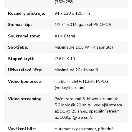
(352×288)
Rozměry přístroje
94 x 120 x 120 mm
Snímací čip
1/2.7” 5.0 Megapixel PS CMOS
Soukromé zóny
Až 4 území
Spotřeba
Maximálně 10.5 W (IR zapnuto)
Stupeň krytí
IP 67, IK 10
Uživatelské účty
Maximálně 20 uživatelů
Video komprese
H.265, H.264+, H.264, MJPEG
(vedlejší stream)
Video streaming
Počet streamů 3, hlavní stream až
5.0 Mpix @ 20 sn./s., vedlejší stream
až D1 @ 25 sn./s., speciální stream
až 1080p @ 25 sn./s.
Vyvážení bílé
Automaticky (automat, přírodně,