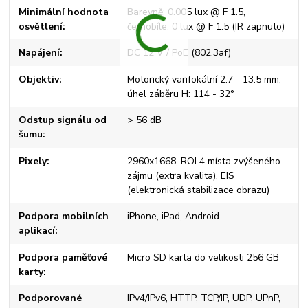
Minimální hodnota
Barevně: 0.005 lux @ F 1.5,
osvětlení
černobíle: 0 lux @ F 1.5 (IR zapnuto)
Napájení
DC 12 V / PoE (802.3af)
Objektiv
Motorický varifokální 2.7 - 13.5 mm,
úhel záběru H: 114 - 32°
Odstup signálu od
> 56 dB
šumu
Pixely
2960x1668, ROI 4 místa zvýšeného
zájmu (extra kvalita), EIS
(elektronická stabilizace obrazu)
Podpora mobilních
iPhone, iPad, Android
aplikací
Podpora paměťové
Micro SD karta do velikosti 256 GB
karty
Podporované
IPv4/IPv6, HTTP, TCP/IP, UDP, UPnP,