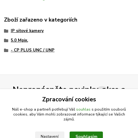
Zboží zařazeno v kategoriích
IP síťové kamery
5.0 Mpix.
- CP PLUS UNC / UNP
Nepropásněte novinky, akce a
slevy!
Zpracování cookies
Náš e-shop a partneři potřebují Váš
souhlas
s použitím souborů
cookies, aby Vám mohli zobrazovat informace týkající se Vašich
Přihlásit se
zájmů.
Souhlasím se
zpracováním osobních údajů
za účelem rozesílky newsletteru.
Souhlasím
Nastavení