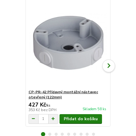
CP-PR-42 Přídavný montážní nástavec
CP-PR-45 Př
otevřený (122mm)
krabice (13
427 Kč
871 Kč
/
ks
/
ks
Skladem 58 ks
353 Kč
bez DPH
720 Kč
bez 
Přidat do košíku