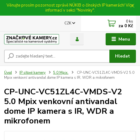
Věnujte prosím pozornost zprávě NÚKIB o čínských IP kamerách! Více
informací v sekci "Novinky".
0
ks
CZK
za
0 Kč
Menu
Hledat
Úvod
IP síťové kamery
5.0 Mpix.
CP-UNC-VC51ZL4C-VMDS-V2 5.0
Mpix venkovní antivandal dome IP kamera s IR, WDR a mikrofonem
CP-UNC-VC51ZL4C-VMDS-V2
5.0 Mpix venkovní antivandal
dome IP kamera s IR, WDR a
mikrofonem