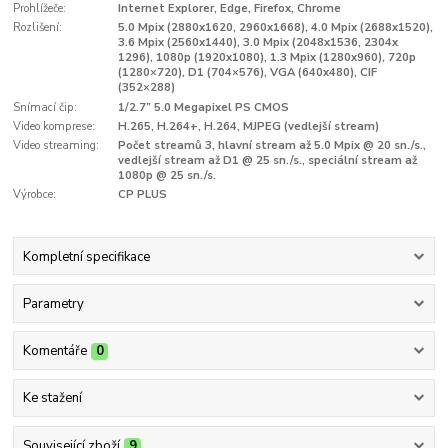
Prohlížeče:
Internet Explorer, Edge, Firefox, Chrome
Rozlišení:
5.0 Mpix (2880x1620, 2960x1668), 4.0 Mpix (2688x1520),
3.6 Mpix (2560x1440), 3.0 Mpix (2048x1536, 2304x
1296), 1080p (1920x1080), 1.3 Mpix (1280x960), 720p
(1280×720), D1 (704×576), VGA (640x480), CIF
(352×288)
Snímací čip:
1/2.7” 5.0 Megapixel PS CMOS
Video komprese:
H.265, H.264+, H.264, MJPEG (vedlejší stream)
Video streaming:
Počet streamů 3, hlavní stream až 5.0 Mpix @ 20 sn./s.,
vedlejší stream až D1 @ 25 sn./s., speciální stream až
1080p @ 25 sn./s.
Výrobce:
CP PLUS
Kompletní specifikace
Parametry
Komentáře
0
Ke stažení
Související zboží
9