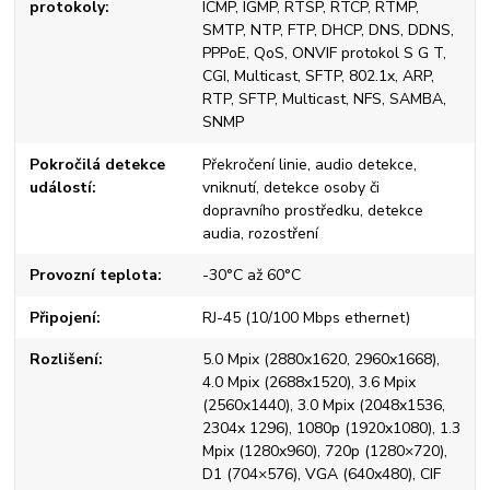
protokoly
ICMP, IGMP, RTSP, RTCP, RTMP,
SMTP, NTP, FTP, DHCP, DNS, DDNS,
PPPoE, QoS, ONVIF protokol S G T,
CGI, Multicast, SFTP, 802.1x, ARP,
RTP, SFTP, Multicast, NFS, SAMBA,
SNMP
Pokročilá detekce
Překročení linie, audio detekce,
událostí
vniknutí, detekce osoby či
dopravního prostředku, detekce
audia, rozostření
Provozní teplota
-30°C až 60°C
Připojení
RJ-45 (10/100 Mbps ethernet)
Rozlišení
5.0 Mpix (2880x1620, 2960x1668),
4.0 Mpix (2688x1520), 3.6 Mpix
(2560x1440), 3.0 Mpix (2048x1536,
2304x 1296), 1080p (1920x1080), 1.3
Mpix (1280x960), 720p (1280×720),
D1 (704×576), VGA (640x480), CIF