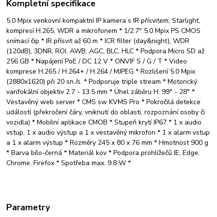
Kompletní specifikace
5.0 Mpix venkovní kompaktní IP kamera s IR přísvitem, Starlight,
kompresí H.265, WDR a mikrofonem * 1/2.7" 5.0 Mpix PS CMOS
snímací čip * IR přísvit až 60 m * ICR filter (day&night), WDR
(120dB), 3DNR, ROI, AWB, AGC, BLC, HLC * Podpora Micro SD až
256 GB * Napájení PoE / DC 12 V * ONVIF S / G / T * Video
komprese H.265 / H.264+ / H.264 / MJPEG * Rozlišení 5.0 Mpix
(2880x1620) při 20 sn./s. * Podporuje triple stream * Motorický
varifokální objektiv 2.7 - 13.5 mm * Úhel záběru H: 99° - 28° *
Vestavěný web server * CMS sw KVMS Pro * Pokročilá detekce
událostí (překročení čáry, vniknutí do oblasti, rozpoznání osoby či
vozidla) * Mobilní aplikace CMOB * Stupeň krytí IP67 * 1 x audio
vstup, 1 x audio výstup a 1 x vestavěný mikrofon * 1 x alarm vstup
a 1 x alarm výstup * Rozměry 245 x 80 x 76 mm * Hmotnost 900 g
* Barva bílo-černá * Materiál kov * Podpora prohlížečů IE, Edge,
Chrome, Firefox * Spotřeba max. 9.8 W *
Parametry