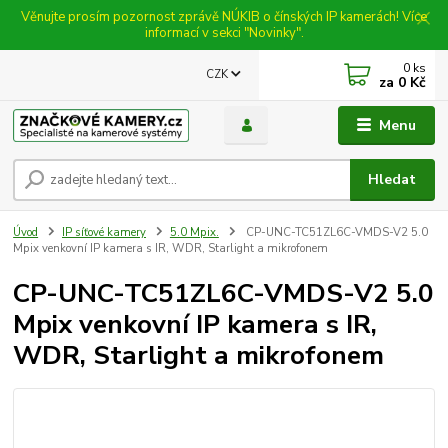
Věnujte prosím pozornost zprávě NÚKIB o čínských IP kamerách! Více
informací v sekci "Novinky".
0
ks
CZK
za
0 Kč
Menu
Hledat
Úvod
IP síťové kamery
5.0 Mpix.
CP-UNC-TC51ZL6C-VMDS-V2 5.0
Mpix venkovní IP kamera s IR, WDR, Starlight a mikrofonem
CP-UNC-TC51ZL6C-VMDS-V2 5.0
Mpix venkovní IP kamera s IR,
WDR, Starlight a mikrofonem