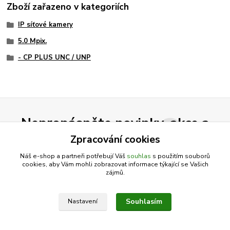
Zboží zařazeno v kategoriích
IP síťové kamery
5.0 Mpix.
- CP PLUS UNC / UNP
Nepropásněte novinky, akce a
slevy!
Zpracování cookies
Náš e-shop a partneři potřebují Váš
souhlas
s použitím souborů
cookies, aby Vám mohli zobrazovat informace týkající se Vašich
Přihlásit se
zájmů.
Souhlasím se
zpracováním osobních údajů
za účelem rozesílky newsletteru.
Souhlasím
Nastavení
Můžete se kdykoli odhlásit. Zasíláme jednou za 14 dní.