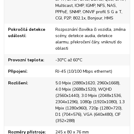
Multicast, ICMP, IGMP, NFS, NAS,
PPPoE, SNMP, ONVIF profil S G a T,
CGI, P2P, 802.1x, Bonjour, HMS
Pokročilá detekce
Rozpoznání člověka či vozidla, změna
událostí
scény, detekce audia, detekce
alarmu, překročení čáry, vniknutí do
oblasti
Provozní teplota
-30°C až 60°C
Připojení
RJ-45 (10/100 Mbps ethernet)
Rozlišení
5.0 Mpix (2880x1620, 2960x1668),
4.0 Mpix (2688x1520), WQHD
(2560x1440), 3.0 Mpix (2048x1536,
2304x1296), 1080p (1920x1080), 1.3
Mpix (1280x960), 720p (1280×720),
D1 (704×576), VGA (640x480), CIF
(352×288)
Rozměry přístroje
245 x 80 x 76 mm