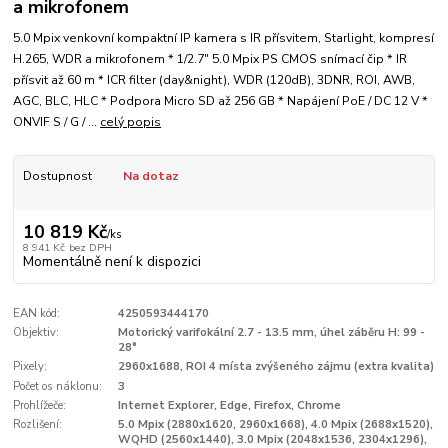
a mikrofonem
5.0 Mpix venkovní kompaktní IP kamera s IR přísvitem, Starlight, kompresí
H.265, WDR a mikrofonem * 1/2.7" 5.0 Mpix PS CMOS snímací čip * IR
přísvit až 60 m * ICR filter (day&night), WDR (120dB), 3DNR, ROI, AWB,
AGC, BLC, HLC * Podpora Micro SD až 256 GB * Napájení PoE / DC 12 V *
ONVIF S / G / ...
celý popis
Dostupnost
Na dotaz
10 819 Kč
/
ks
8 941 Kč
bez DPH
Momentálně není k dispozici
EAN kód:
4250593444170
Objektiv:
Motorický varifokální 2.7 - 13.5 mm, úhel záběru H: 99 -
28°
Pixely:
2960x1688, ROI 4 místa zvýšeného zájmu (extra kvalita)
Počet os náklonu:
3
Prohlížeče:
Internet Explorer, Edge, Firefox, Chrome
Rozlišení:
5.0 Mpix (2880x1620, 2960x1668), 4.0 Mpix (2688x1520),
WQHD (2560x1440), 3.0 Mpix (2048x1536, 2304x1296),