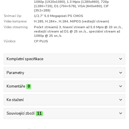
1080p (1920x1080), 1.3 Mpix (1280x960), 720p
(1280×720), D1 (704×576), VGA (640x480), CIF
(352×288)
Snímací čip:
1/2.7” 5.0 Megapixel PS CMOS
Video komprese:
H.265, H.264+, H.264, MJPEG (vedlejší stream)
Video streaming:
Počet streamů 3, hlavní stream až 5.0 Mpix @ 20 sn./s.,
vedlejší stream až D1 @ 25 sn./s., speciální stream až
1080p @ 25 sn./s.
Výrobce:
CP PLUS
Kompletní specifikace
Parametry
Komentáře
0
Ke stažení
Související zboží
11