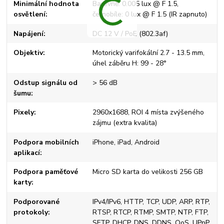
Minimální hodnota
Barevně: 0.005 lux @ F 1.5,
osvětlení
černobíle: 0 lux @ F 1.5 (IR zapnuto)
Napájení
DC 12 V / PoE (802.3af)
Objektiv
Motorický varifokální 2.7 - 13.5 mm,
úhel záběru H: 99 - 28°
Odstup signálu od
> 56 dB
šumu
Pixely
2960x1688, ROI 4 místa zvýšeného
zájmu (extra kvalita)
Podpora mobilních
iPhone, iPad, Android
aplikací
Podpora paměťové
Micro SD karta do velikosti 256 GB
karty
Podporované
IPv4/IPv6, HTTP, TCP, UDP, ARP, RTP,
protokoly
RTSP, RTCP, RTMP, SMTP, NTP, FTP,
SFTP, DHCP, DNS, DDNS, QoS, UPnP,