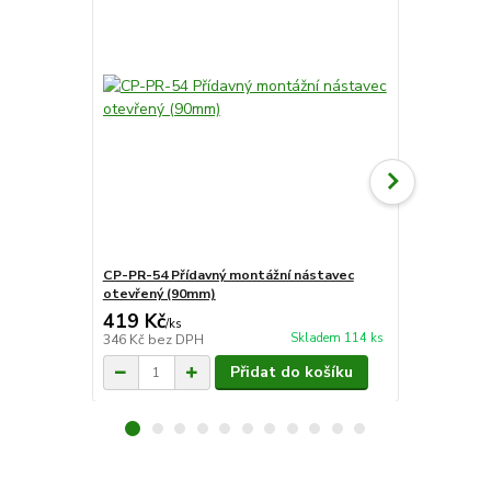
CP-PR-54 Přídavný montážní nástavec
CP-PR-44 Př
otevřený (90mm)
krabice (13
419 Kč
871 Kč
/
ks
/
ks
Skladem 114 ks
346 Kč
bez DPH
720 Kč
bez 
Přidat do košíku