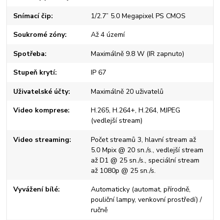
Snímací čip
1/2.7” 5.0 Megapixel PS CMOS
Soukromé zóny
Až 4 území
Spotřeba
Maximálně 9.8 W (IR zapnuto)
Stupeň krytí
IP 67
Uživatelské účty
Maximálně 20 uživatelů
Video komprese
H.265, H.264+, H.264, MJPEG
(vedlejší stream)
Video streaming
Počet streamů 3, hlavní stream až
5.0 Mpix @ 20 sn./s., vedlejší stream
až D1 @ 25 sn./s., speciální stream
až 1080p @ 25 sn./s.
Vyvážení bílé
Automaticky (automat, přírodně,
pouliční lampy, venkovní prostředí) /
ručně