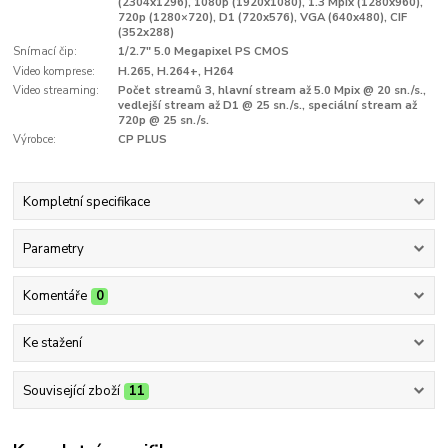
(2304x1296), 1080p (1920x1080), 1.3 Mpix (1280x960),
720p (1280×720), D1 (720x576), VGA (640x480), CIF
(352x288)
Snímací čip:
1/2.7" 5.0 Megapixel PS CMOS
Video komprese:
H.265, H.264+, H264
Video streaming:
Počet streamů 3, hlavní stream až 5.0 Mpix @ 20 sn./s.,
vedlejší stream až D1 @ 25 sn./s., speciální stream až
720p @ 25 sn./s.
Výrobce:
CP PLUS
Kompletní specifikace
Parametry
Komentáře
0
Ke stažení
Související zboží
11