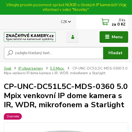
Věnujte prosím pozornost zprávě NÚKIB o čínských IP kamerách! Více
informací v sekci "Novinky".
0
ks
CZK
za
0 Kč
Menu
Hledat
Úvod
IP síťové kamery
5.0 Mpix.
CP-UNC-DC51L5C-MDS-0360 5.0
Mpix venkovní IP dome kamera s IR, WDR, mikrofonem a Starlight
CP-UNC-DC51L5C-MDS-0360 5.0
Mpix venkovní IP dome kamera s
IR, WDR, mikrofonem a Starlight
Doprodej