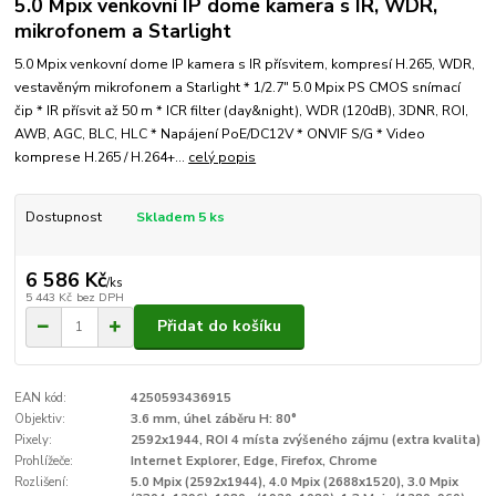
5.0 Mpix venkovní IP dome kamera s IR, WDR,
mikrofonem a Starlight
5.0 Mpix venkovní dome IP kamera s IR přísvitem, kompresí H.265, WDR,
vestavěným mikrofonem a Starlight * 1/2.7" 5.0 Mpix PS CMOS snímací
čip * IR přísvit až 50 m * ICR filter (day&night), WDR (120dB), 3DNR, ROI,
AWB, AGC, BLC, HLC * Napájení PoE/DC12V * ONVIF S/G * Video
komprese H.265 / H.264+...
celý popis
Dostupnost
Skladem 5 ks
6 586 Kč
/
ks
5 443 Kč
bez DPH
Přidat do košíku
EAN kód:
4250593436915
Objektiv:
3.6 mm, úhel záběru H: 80°
Pixely:
2592x1944, ROI 4 místa zvýšeného zájmu (extra kvalita)
Prohlížeče:
Internet Explorer, Edge, Firefox, Chrome
Rozlišení:
5.0 Mpix (2592x1944), 4.0 Mpix (2688x1520), 3.0 Mpix