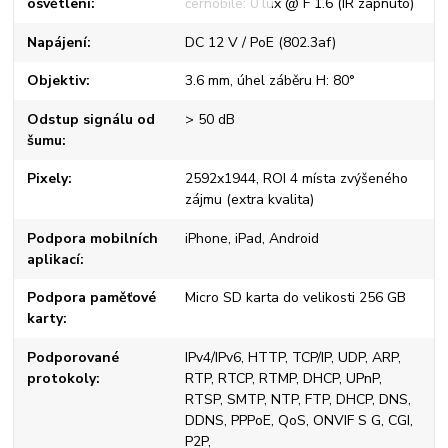
osvětlení
černobíle: 0 lux @ F 1.6 (IR zapnuto)
Napájení
DC 12 V / PoE (802.3af)
Objektiv
3.6 mm, úhel záběru H: 80°
Odstup signálu od
> 50 dB
šumu
Pixely
2592x1944, ROI 4 místa zvýšeného
zájmu (extra kvalita)
Podpora mobilních
iPhone, iPad, Android
aplikací
Podpora paměťové
Micro SD karta do velikosti 256 GB
karty
Podporované
IPv4/IPv6, HTTP, TCP/IP, UDP, ARP,
protokoly
RTP, RTCP, RTMP, DHCP, UPnP,
RTSP, SMTP, NTP, FTP, DHCP, DNS,
DDNS, PPPoE, QoS, ONVIF S G, CGI,
P2P,