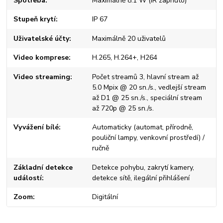
Spotřeba
Maximálně 8.1 W (IR zapnuto)
Stupeň krytí
IP 67
Uživatelské účty
Maximálně 20 uživatelů
Video komprese
H.265, H.264+, H264
Video streaming
Počet streamů 3, hlavní stream až
5.0 Mpix @ 20 sn./s., vedlejší stream
až D1 @ 25 sn./s., speciální stream
až 720p @ 25 sn./s.
Vyvážení bílé
Automaticky (automat, přírodně,
pouliční lampy, venkovní prostředí) /
ručně
Základní detekce
Detekce pohybu, zakrytí kamery,
událostí
detekce sítě, ilegální přihlášení
Zoom
Digitální