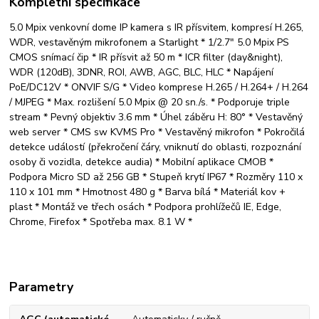
Kompletní specifikace
5.0 Mpix venkovní dome IP kamera s IR přísvitem, kompresí H.265,
WDR, vestavěným mikrofonem a Starlight * 1/2.7" 5.0 Mpix PS
CMOS snímací čip * IR přísvit až 50 m * ICR filter (day&night),
WDR (120dB), 3DNR, ROI, AWB, AGC, BLC, HLC * Napájení
PoE/DC12V * ONVIF S/G * Video komprese H.265 / H.264+ / H.264
/ MJPEG * Max. rozlišení 5.0 Mpix @ 20 sn./s. * Podporuje triple
stream * Pevný objektiv 3.6 mm * Úhel záběru H: 80° * Vestavěný
web server * CMS sw KVMS Pro * Vestavěný mikrofon * Pokročilá
detekce událostí (překročení čáry, vniknutí do oblasti, rozpoznání
osoby či vozidla, detekce audia) * Mobilní aplikace CMOB *
Podpora Micro SD až 256 GB * Stupeň krytí IP67 * Rozměry 110 x
110 x 101 mm * Hmotnost 480 g * Barva bílá * Materiál kov +
plast * Montáž ve třech osách * Podpora prohlížečů IE, Edge,
Chrome, Firefox * Spotřeba max. 8.1 W *
Parametry