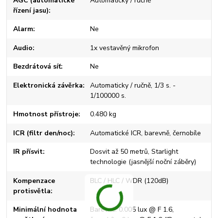
AGC (automatické
Automaticky / ručně
řízení jasu)
Alarm
Ne
Audio
1x vestavěný mikrofon
Bezdrátová síť
Ne
Elektronická závěrka
Automaticky / ručně, 1/3 s. -
1/100000 s.
Hmotnost přístroje
0.480 kg
ICR (filtr den/noc)
Automatické ICR, barevně, černobíle
IR přísvit
Dosvit až 50 metrů, Starlight
technologie (jasnější noční záběry)
Kompenzace
BLC / HLC / WDR (120dB)
protisvětla
Minimální hodnota
Barevně: 0.005 lux @ F 1.6,