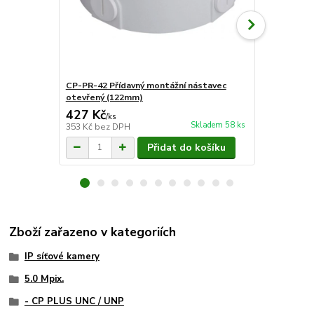
CP-PR-42 Přídavný montážní nástavec
CP-PR-44 Př
otevřený (122mm)
krabice (13
427 Kč
871 Kč
/
ks
/
ks
Skladem 58 ks
353 Kč
bez DPH
720 Kč
bez 
Přidat do košíku
Zboží zařazeno v kategoriích
IP síťové kamery
5.0 Mpix.
- CP PLUS UNC / UNP