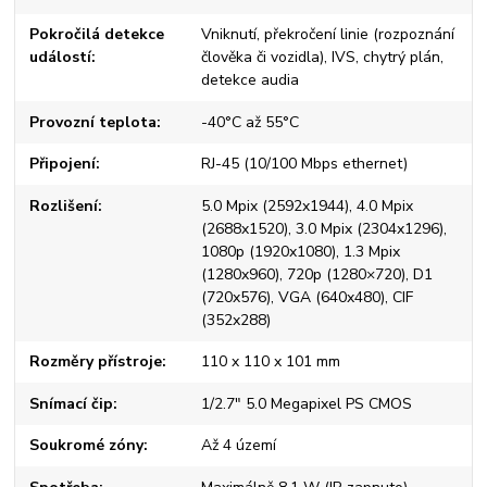
Pokročilá detekce
Vniknutí, překročení linie (rozpoznání
událostí
člověka či vozidla), IVS, chytrý plán,
detekce audia
Provozní teplota
-40°C až 55°C
Připojení
RJ-45 (10/100 Mbps ethernet)
Rozlišení
5.0 Mpix (2592x1944), 4.0 Mpix
(2688x1520), 3.0 Mpix (2304x1296),
1080p (1920x1080), 1.3 Mpix
(1280x960), 720p (1280×720), D1
(720x576), VGA (640x480), CIF
(352x288)
Rozměry přístroje
110 x 110 x 101 mm
Snímací čip
1/2.7" 5.0 Megapixel PS CMOS
Soukromé zóny
Až 4 území