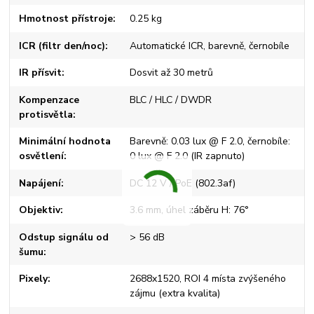
Hmotnost přístroje
0.25 kg
ICR (filtr den/noc)
Automatické ICR, barevně, černobíle
IR přísvit
Dosvit až 30 metrů
Kompenzace
BLC / HLC / DWDR
protisvětla
Minimální hodnota
Barevně: 0.03 lux @ F 2.0, černobíle:
osvětlení
0 lux @ F 2.0 (IR zapnuto)
Napájení
DC 12 V / PoE (802.3af)
Objektiv
3.6 mm, úhel záběru H: 76°
Odstup signálu od
> 56 dB
šumu
Pixely
2688x1520, ROI 4 místa zvýšeného
zájmu (extra kvalita)