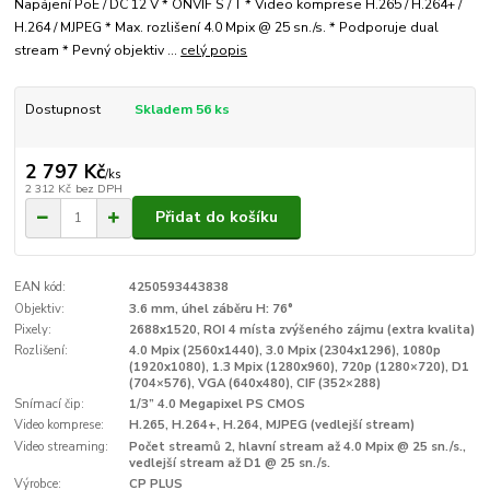
Napájení PoE / DC 12 V * ONVIF S / T * Video komprese H.265 / H.264+ /
H.264 / MJPEG * Max. rozlišení 4.0 Mpix @ 25 sn./s. * Podporuje dual
stream * Pevný objektiv ...
celý popis
Dostupnost
Skladem 56 ks
2 797 Kč
/
ks
2 312 Kč
bez DPH
Přidat do košíku
EAN kód:
4250593443838
Objektiv:
3.6 mm, úhel záběru H: 76°
Pixely:
2688x1520, ROI 4 místa zvýšeného zájmu (extra kvalita)
Rozlišení:
4.0 Mpix (2560x1440), 3.0 Mpix (2304x1296), 1080p
(1920x1080), 1.3 Mpix (1280x960), 720p (1280×720), D1
(704×576), VGA (640x480), CIF (352×288)
Snímací čip:
1/3” 4.0 Megapixel PS CMOS
Video komprese:
H.265, H.264+, H.264, MJPEG (vedlejší stream)
Video streaming:
Počet streamů 2, hlavní stream až 4.0 Mpix @ 25 sn./s.,
vedlejší stream až D1 @ 25 sn./s.
Výrobce:
CP PLUS