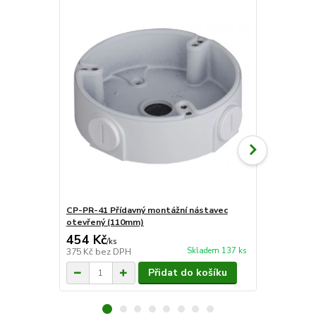
CP-PR-41 Přídavný montážní nástavec
CP-PR-44 Př
otevřený (110mm)
krabice (13
454 Kč
871 Kč
/
ks
/
ks
Skladem 137 ks
375 Kč
bez DPH
720 Kč
bez 
Přidat do košíku