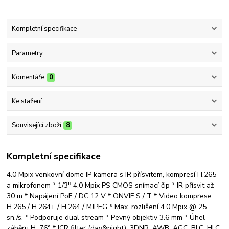
Kompletní specifikace
Parametry
Komentáře
0
Ke stažení
Související zboží
8
Kompletní specifikace
4.0 Mpix venkovní dome IP kamera s IR přísvitem, kompresí H.265
a mikrofonem * 1/3" 4.0 Mpix PS CMOS snímací čip * IR přísvit až
30 m * Napájení PoE / DC 12 V * ONVIF S / T * Video komprese
H.265 / H.264+ / H.264 / MJPEG * Max. rozlišení 4.0 Mpix @ 25
sn./s. * Podporuje dual stream * Pevný objektiv 3.6 mm * Úhel
záběru H: 76° * ICR filter (day&night), 3DNR, AWB, AGC, BLC, HLC,