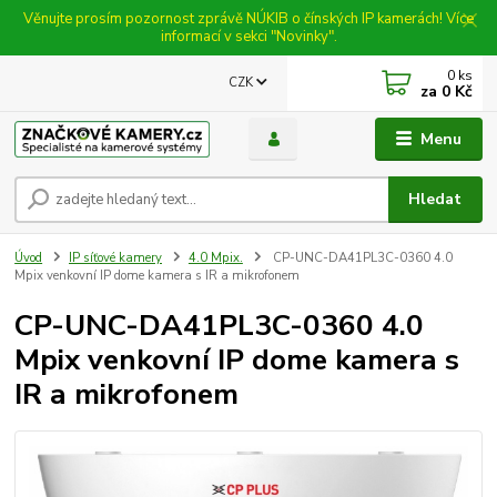
Věnujte prosím pozornost zprávě NÚKIB o čínských IP kamerách! Více
informací v sekci "Novinky".
0
ks
CZK
za
0 Kč
Menu
Hledat
Úvod
IP síťové kamery
4.0 Mpix.
CP-UNC-DA41PL3C-0360 4.0
Mpix venkovní IP dome kamera s IR a mikrofonem
CP-UNC-DA41PL3C-0360 4.0
Mpix venkovní IP dome kamera s
IR a mikrofonem