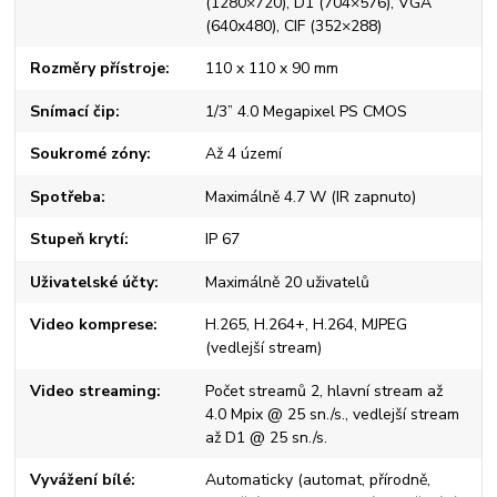
(1280×720), D1 (704×576), VGA
(640x480), CIF (352×288)
Rozměry přístroje
110 x 110 x 90 mm
Snímací čip
1/3” 4.0 Megapixel PS CMOS
Soukromé zóny
Až 4 území
Spotřeba
Maximálně 4.7 W (IR zapnuto)
Stupeň krytí
IP 67
Uživatelské účty
Maximálně 20 uživatelů
Video komprese
H.265, H.264+, H.264, MJPEG
(vedlejší stream)
Video streaming
Počet streamů 2, hlavní stream až
4.0 Mpix @ 25 sn./s., vedlejší stream
až D1 @ 25 sn./s.
Vyvážení bílé
Automaticky (automat, přírodně,