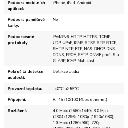
Podpora mobilních
iPhone, iPad, Android
aplikací
Podpora paměťové
Ne
karty
Podporované
IPv4/IPv6, HTTP, HTTPS, TCP/IP,
protokoly
UDP, UPnP, IGMP, RTSP, RTP, RTCP,
SMTP, NTP, FTP, NAS, DHCP, DNS,
DDNS, PPOE, SFTP, ONVIF profil S a
G, ARP, ICMP, Multicast
Pokročilá detekce
Detekce audia
událostí
Provozní teplota
-40°C až 55°C
Připojení
RJ-45 (10/100 Mbps ethernet)
Rozlišení
4.0 Mpix (2560x1440), 3.0 Mpix
(2304x1296), 1080p (1920x1080),
1.3 Mpix (1280x960), 720p