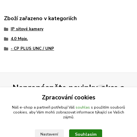
Zboží zařazeno v kategoriích
IP síťové kamery
4.0 Mpix.
- CP PLUS UNC / UNP
Nepropásněte novinky, akce a
slevy!
Zpracování cookies
Náš e-shop a partneři potřebují Váš
souhlas
s použitím souborů
cookies, aby Vám mohli zobrazovat informace týkající se Vašich
Přihlásit se
zájmů.
Souhlasím se
zpracováním osobních údajů
za účelem rozesílky newsletteru.
Souhlasím
Nastavení