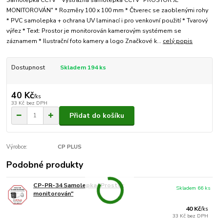
Samolepka CCTV * Výstražná samolepka CCTV "PROSTOR JE
MONITOROVÁN" * Rozměry 100 x 100 mm * Čtverec se zaoblenými rohy
* PVC samolepka + ochrana UV laminací i pro venkovní použití * Tvarový
výřez * Text: Prostor je monitorován kamerovým systémem se
záznamem * Ilustrační foto kamery a logo Značkové k...
celý popis
Dostupnost
Skladem 194 ks
40 Kč
/
ks
33 Kč
bez DPH
Přidat do košíku
Výrobce:
CP PLUS
Podobné produkty
CP-PR-34 Samolepka "Prostor
Skladem 66 ks
monitorován"
40 Kč
/
ks
33 Kč
bez DPH