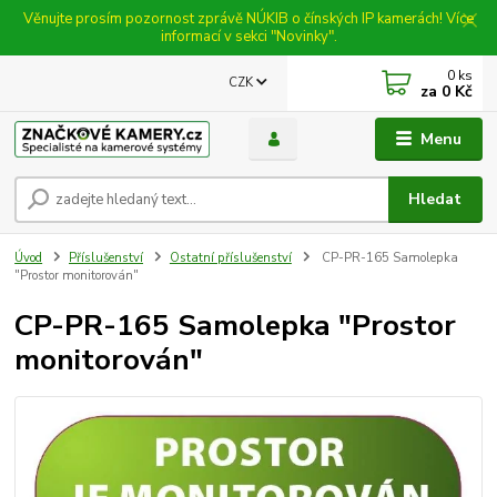
Věnujte prosím pozornost zprávě NÚKIB o čínských IP kamerách! Více
informací v sekci "Novinky".
0
ks
CZK
za
0 Kč
Menu
Hledat
Úvod
Příslušenství
Ostatní příslušenství
CP-PR-165 Samolepka
"Prostor monitorován"
CP-PR-165 Samolepka "Prostor
monitorován"